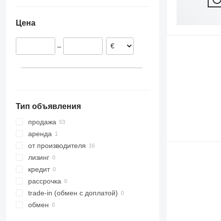
Испания
Казахстан
Украина
Германия
Япония
Цена
Венгрия
Южная Корея
Великобритания
Индия
–
Франция
Болгария
показать все
Тип объявления
продажа
аренда
от производителя
лизинг
кредит
рассрочка
trade-in (обмен с доплатой)
обмен