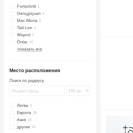
Fortschritt
Gençgüçsan
T series
Mac Alloria
Tad-Len
Woprol
Öntar
показать все
Место расположения
Поиск по радиусу
Литва
Европа
Азия
Польша
другие
Италия
Турция