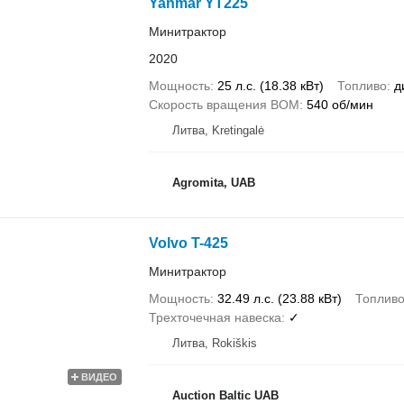
Yanmar YT225
Минитрактор
2020
Мощность
25 л.с. (18.38 кВт)
Топливо
д
Скорость вращения ВОМ
540 об/мин
Литва, Kretingalė
Agromita, UAB
Volvo T-425
Минитрактор
Мощность
32.49 л.с. (23.88 кВт)
Топлив
Трехточечная навеска
✓
Литва, Rokiškis
ВИДЕО
Auction Baltic UAB