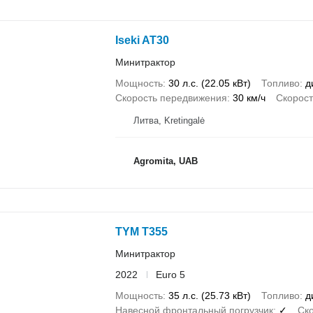
Iseki AT30
Минитрактор
Мощность
30 л.с. (22.05 кВт)
Топливо
д
Скорость передвижения
30 км/ч
Скорос
Литва, Kretingalė
Agromita, UAB
TYM T355
Минитрактор
2022
Euro 5
Мощность
35 л.с. (25.73 кВт)
Топливо
д
Навесной фронтальный погрузчик
✓
Ск