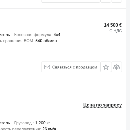
14 500 €
С НДС
изель
Колесная формула
4x4
ть вращения ВОМ
540 об/мин
Связаться с продавцом
Цена по запросу
изель
Грузопод.
1 200 кг
орость передвижения
26 км/ч