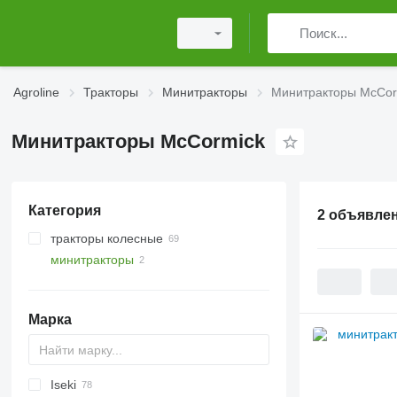
Agroline
Тракторы
Минитракторы
Минитракторы McCor
Минитракторы McCormick
Категория
2 объявле
тракторы колесные
минитракторы
Марка
Iseki
TTR
CT
Farmall
Nexos
990
D-series
Agrofarm
F-series
2000
Major
C-series
C
TX