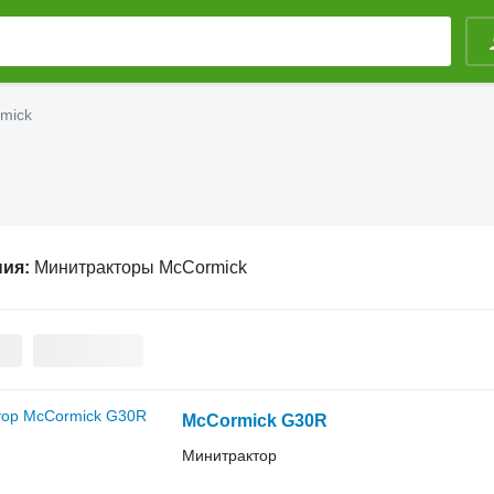
mick
ния:
Минитракторы McCormick
McCormick G30R
Минитрактор