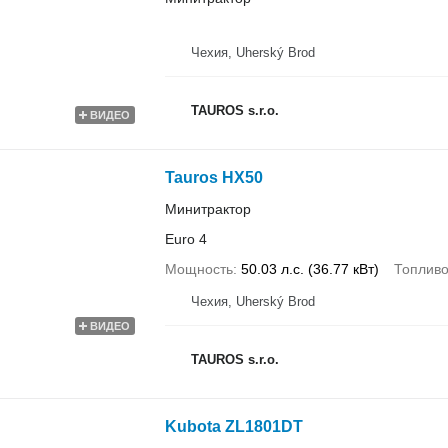
Чехия, Uherský Brod
TAUROS s.r.o.
ВИДЕО
Tauros HX50
Минитрактор
Euro 4
Мощность
50.03 л.с. (36.77 кВт)
Топлив
Чехия, Uherský Brod
ВИДЕО
TAUROS s.r.o.
Kubota ZL1801DT