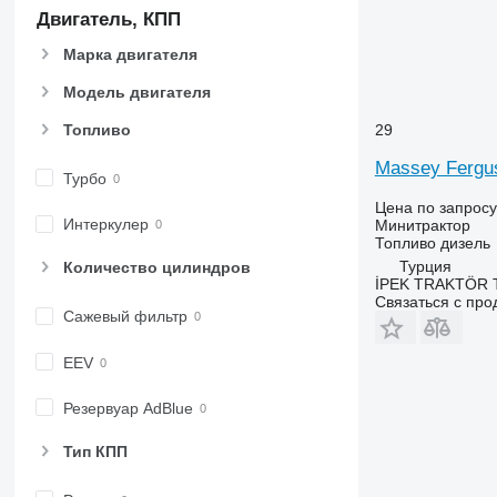
Двигатель, КПП
Марка двигателя
Модель двигателя
29
Топливо
Massey Fergu
Турбо
Цена по запросу
Интеркулер
Минитрактор
Топливо
дизель
Турция
Количество цилиндров
İPEK TRAKTÖR 
Связаться с пр
Сажевый фильтр
EEV
Резервуар AdBlue
Тип КПП