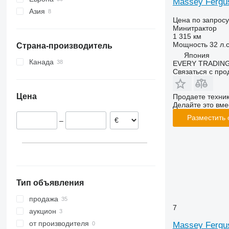
Massey Fergu
Азия
Германия
Цена по запросу
Норвегия
Турция
Минитрактор
Нидерланды
Япония
1 315 км
Мощность
32 л.с
Страна-производитель
Польша
Япония
Дания
Канада
EVERY TRADING
Связаться с пр
Швеция
Франция
Цена
Продаете техни
Португалия
Делайте это вме
показать все
Разместить
–
Тип объявления
продажа
7
аукцион
от производителя
Massey Fergu