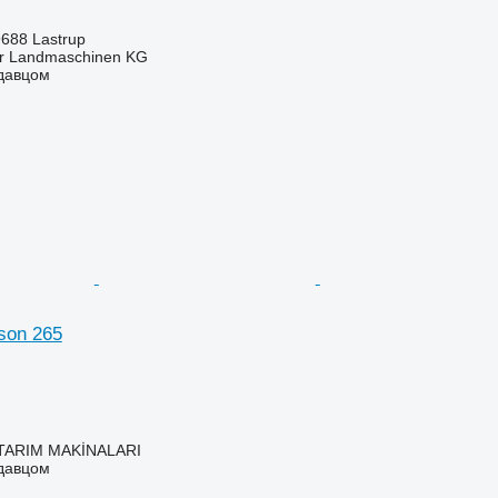
688 Lastrup
er Landmaschinen KG
одавцом
son 265
TARIM MAKİNALARI
одавцом