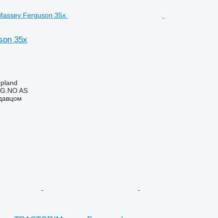
son 35x
pland
G.NO AS
одавцом