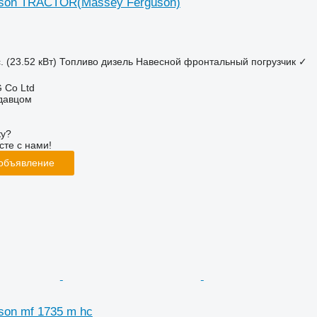
son TRACTOR(Massey Ferguson)
. (23.52 кВт)
Топливо
дизель
Навесной фронтальный погрузчик
✓
 Co Ltd
одавцом
ку?
сте с нами!
 объявление
son mf 1735 m hc