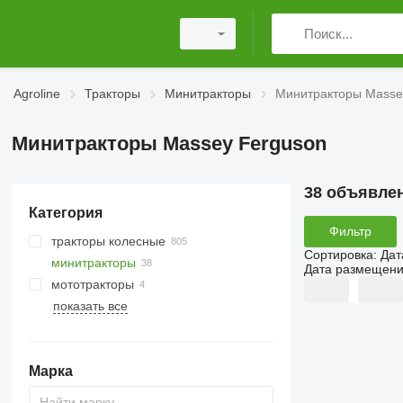
Agroline
Тракторы
Минитракторы
Минитракторы Masse
Минитракторы Massey Ferguson
38 объявле
Категория
Фильтр
тракторы колесные
Сортировка
:
Дат
минитракторы
Дата размещен
мототракторы
показать все
Марка