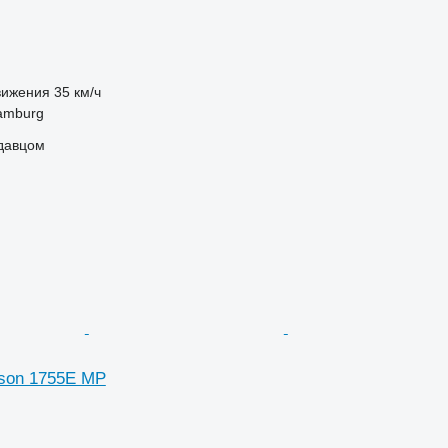
вижения
35 км/ч
amburg
одавцом
son 1755E MP