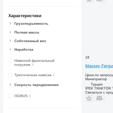
Характеристики
Грузоподъемность
Полная масса
Собственный вес
Наработка
18
Навесной фронтальный
погрузчик
Massey Fergu
Цена по запросу
Трехточечная навеска
Минитрактор
Турция
Скорость передвижения
İPEK TRAKTÖR 
Связаться с пр
ISOBUS