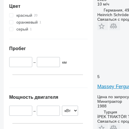
10 м/ч
Цвет
Германия, 49
Heinrich Schröd
красный
Связаться с пр
оранжевый
серый
Пробег
–
км
5
Massey Fergu
Цена по запросу
Мощность двигателя
Минитрактор
1988
–
Турция
İPEK TRAKTÖR 
Связаться с пр