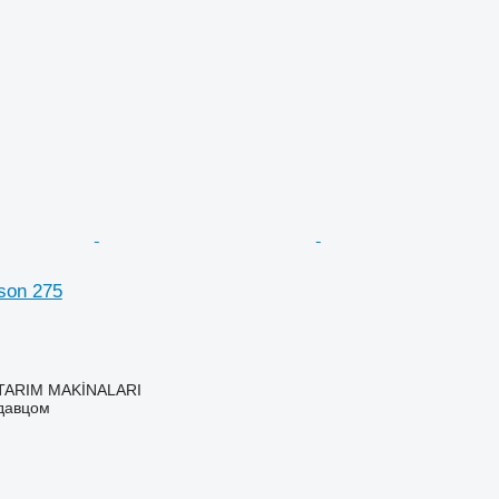
son 275
TARIM MAKİNALARI
одавцом