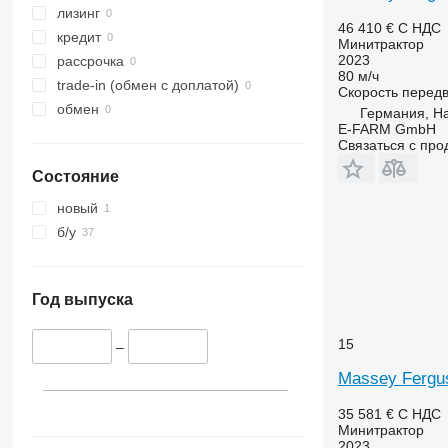
лизинг
46 410 €
С НДС
кредит
Минитрактор
2023
рассрочка
80 м/ч
trade-in (обмен с доплатой)
Скорость перед
обмен
Германия, H
E-FARM GmbH
Связаться с пр
Состояние
новый
б/у
Год выпуска
15
–
Massey Fergu
35 581 €
С НДС
Минитрактор
2023