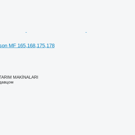
son MF 165,168,175,178
TARIM MAKİNALARI
одавцом