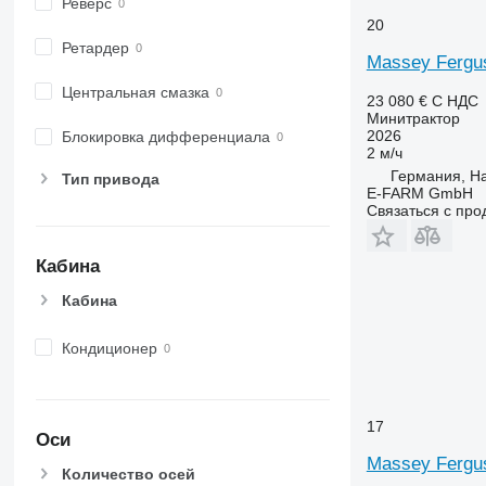
Реверс
20
Ретардер
Massey Fergu
Центральная смазка
23 080 €
С НДС
Минитрактор
2026
Блокировка дифференциала
2 м/ч
Германия, H
Тип привода
E-FARM GmbH
Связаться с пр
Кабина
Кабина
Кондиционер
17
Оси
Massey Fergu
Количество осей