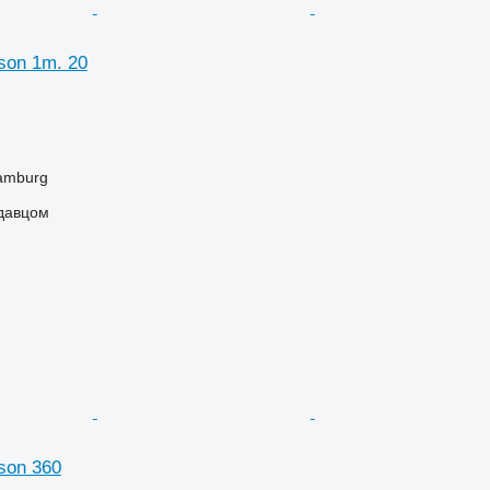
son 1m. 20
amburg
одавцом
son 360