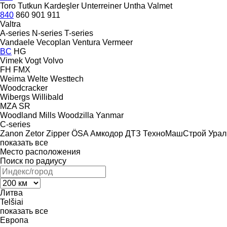
Toro
Tutkun Kardeşler
Unterreiner
Untha
Valmet
840
860
901
911
Valtra
A-series
N-series
T-series
Vandaele
Vecoplan
Ventura
Vermeer
BC
HG
Vimek
Vogt
Volvo
FH
FMX
Weima
Welte
Westtech
Woodcracker
Wibergs
Willibald
MZA
SR
Woodland Mills
Woodzilla
Yanmar
C-series
Zanon
Zetor
Zipper
ÖSA
Амкодор
ДТЗ
ТехноМашСтрой
Урал
показать все
Место расположения
Поиск по радиусу
Литва
Telšiai
показать все
Европа