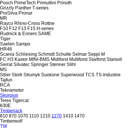
Posch
PrimeTech
Primultini
Prinoth
Grizzly
Panther
T-series
ProSilva
Pronar
MR
Rayco
Rhino-Cross
Rottne
F10
F12
F13
F15
H-series
Rudnick & Enners
SAME
Tiger
Saelen
Sampo
HR46
Scania
Schliesing
Schmidt
Schulte
Selmar
Seppi M
FC
H3
Kastor
MINI-BMS
Midiforst
Multiforst
Starforst
Starsoil
Serrat
Silvatec
Springer
Stenner
Stihl
MS
Stiler
Storti
Strumyk
Suokone
Superwood
TCS
TS-Industrie
Tajfun
RCA
Teknamotor
Skorpion
Terex
Tigercat
630E
Timberjack
810
870
1070
1110
1210
1270
1410
1470
Timberwolf
TW