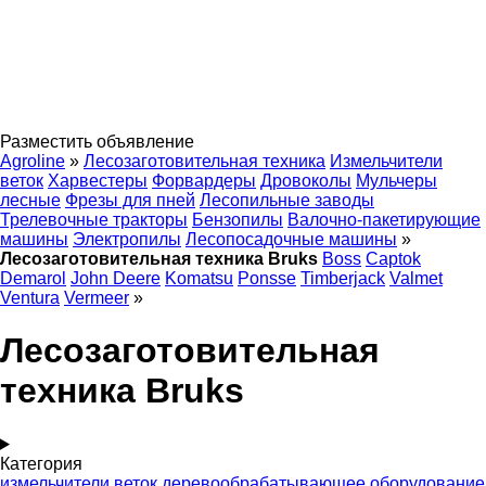
Разместить объявление
Agroline
»
Лесозаготовительная техника
Измельчители
веток
Харвестеры
Форвардеры
Дровоколы
Мульчеры
лесные
Фрезы для пней
Лесопильные заводы
Трелевочные тракторы
Бензопилы
Валочно-пакетирующие
машины
Электропилы
Лесопосадочные машины
»
Лесозаготовительная техника Bruks
Boss
Captok
Demarol
John Deere
Komatsu
Ponsse
Timberjack
Valmet
Ventura
Vermeer
»
Лесозаготовительная
техника Bruks
Категория
измельчители веток
деревообрабатывающее оборудование