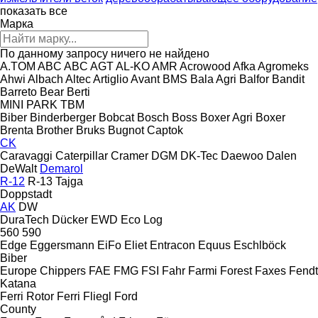
показать все
Марка
По данному запросу ничего не найдено
A.TOM
ABC
ABC
AGT
AL-KO
AMR
Acrowood
Afka
Agromeks
Ahwi
Albach
Altec
Artiglio
Avant
BMS
Bala Agri
Balfor
Bandit
Barreto
Bear
Berti
MINI
PARK
TBM
Biber
Binderberger
Bobcat
Bosch
Boss
Boxer Agri
Boxer
Brenta
Brother
Bruks
Bugnot
Captok
CK
Caravaggi
Caterpillar
Cramer
DGM
DK-Tec
Daewoo
Dalen
DeWalt
Demarol
R-12
R-13
Tajga
Doppstadt
AK
DW
DuraTech
Dücker
EWD
Eco Log
560
590
Edge
Eggersmann
EiFo
Eliet
Entracon
Equus
Eschlböck
Biber
Europe Chippers
FAE
FMG
FSI
Fahr
Farmi Forest
Faxes
Fendt
Katana
Ferri Rotor
Ferri
Fliegl
Ford
County