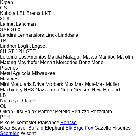
Krpan
CS
Kubota
LBL Brenta
LKT
80
81
Laimet
Lancman
SAF
STX
Landini
Lennartsfors
Linck
Linddana
TP
Lindner
Loglift
Logset
8H GT
12H GTE
Lokomo
Los Antonios
Makita
Malaguti
Malwa
Manitou
Marolin
Mateng
Mayrhofer
Menart
Mercedes-Benz
Merlo
P-series
Metal Agricola
Milwaukee
M-series
Mini
Modularis Drive
Morbark
Mus Max
Mus-Max
Müller
Machinery
NHS
Nazzareno
Negri
Neuson
New Holland
LB
Niemeyer
Oehler
OL
Orkan
Orsi
Palax
Partner
Peletto
Peruzzo
Pezzolato
PTH
Piko
Pilkemaster
Plaisance
Ponsse
Bear
Beaver
Buffalo
Elephant
Elk
Ergo
Fox
Gazelle
H-series
Scorpion
Wisent