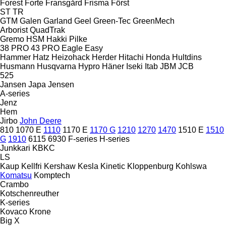
Forest
Forte
Fransgård
Frisma
Först
ST
TR
GTM
Galen
Garland
Geel
Green-Tec
GreenMech
Arborist
QuadTrak
Gremo
HSM
Hakki Pilke
38 PRO
43 PRO
Eagle
Easy
Hammer
Hatz
Heizohack
Herder
Hitachi
Honda
Hultdins
Husmann
Husqvarna
Hypro
Häner
Iseki
Itab
JBM
JCB
525
Jansen
Japa
Jensen
A-series
Jenz
Hem
Jirbo
John Deere
810
1070 E
1110
1170 E
1170 G
1210
1270
1470
1510 E
1510
G
1910
6115
6930
F-series
H-series
Junkkari
KBKC
LS
Kaup
Kellfri
Kershaw
Kesla
Kinetic
Kloppenburg
Kohlswa
Komatsu
Komptech
Crambo
Kotschenreuther
K-series
Kovaco
Krone
Big X