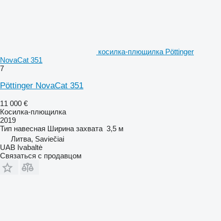
косилка-плющилка Pöttinger
NovaCat 351
7
Pöttinger NovaCat 351
11 000 €
Косилка-плющилка
2019
Тип
навесная
Ширина захвата
3,5 м
Литва, Saviečiai
UAB Ivabaltė
Связаться с продавцом