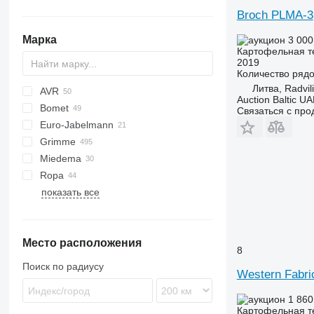
Broch PLMA-3
Марка
3 000
Картофельная т
2019
Количество ряд
Литва, Radvili
AVR
Auction Baltic U
Bomet
Ceres
Z-series
Связаться с пр
Euro-Jabelmann
Esprit
S-series
Junior
Grimme
MultiForce
U-series
E series
Miedema
Puma
Z-series
BFL
VL
UN
Ropa
Spirit
CS
SB
показать все
DL
Keiler
BOLKO
DR
PYRA
EVO
WEGA
Место расположения
FA
8
GF
Поиск по радиусу
Western Fabri
GL
GT
1 860
GZ
Картофельная те