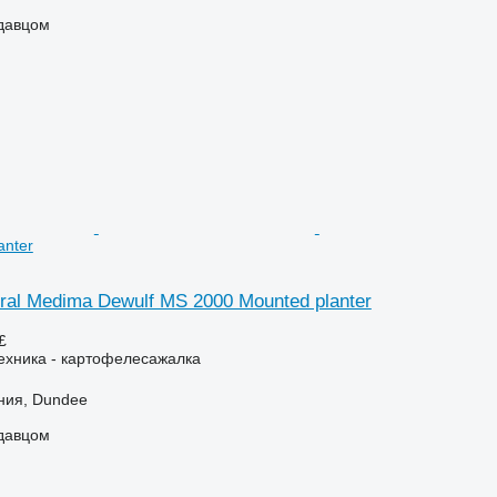
одавцом
anter
ural Medima Dewulf MS 2000 Mounted planter
£
ехника - картофелесажалка
ния, Dundee
одавцом