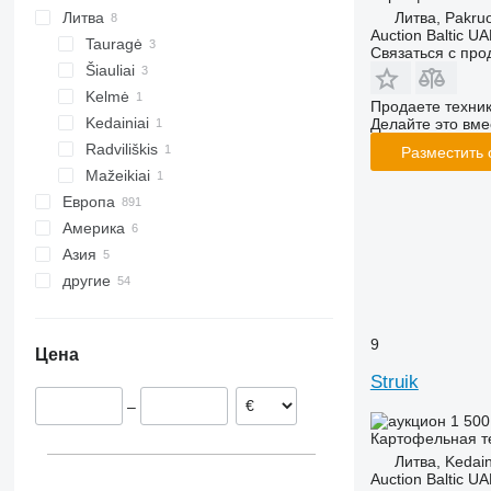
Литва
Литва, Pakruo
HT
Auction Baltic U
Tauragė
KS
Связаться с пр
Šiauliai
LK
Kelmė
MK
Продаете техни
Kedainiai
Делайте это вме
PRIOS
Radviliškis
RH
Разместить
Mažeikiai
SE
Европа
SF
Америка
Германия
VARITRON
Азия
Нидерланды
Канада
VL
другие
Польша
США
Турция
WH
Великобритания
Узбекистан
Украина
Дания
9
Цена
Франция
Struik
Австрия
–
Бельгия
1 500
показать все
Картофельная те
Литва, Kedain
Auction Baltic U