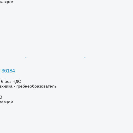
одавцом
 36184
 €
Без НДС
хника - гребнеобразователь
AB
одавцом