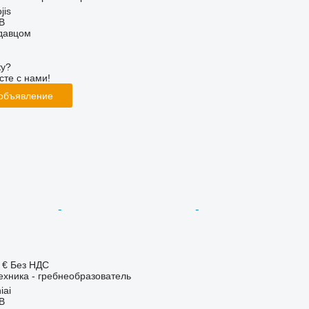
jis
AB
одавцом
ку?
сте с нами!
 объявление
 €
Без НДС
хника - гребнеобразователь
iai
AB