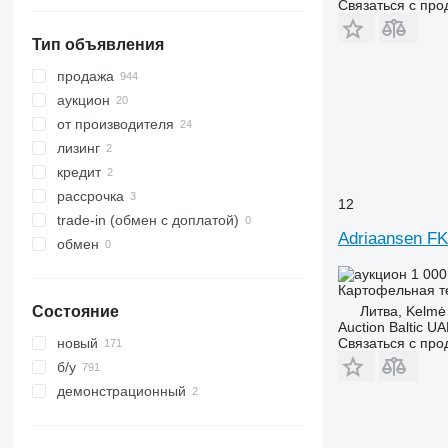
Связаться с пр
Тип объявления
продажа
аукцион
от производителя
лизинг
кредит
рассрочка
12
trade-in (обмен с доплатой)
Adriaansen FK
обмен
1 000
Картофельная те
Литва, Kelmė
Состояние
Auction Baltic U
Связаться с пр
новый
б/у
демонстрационный