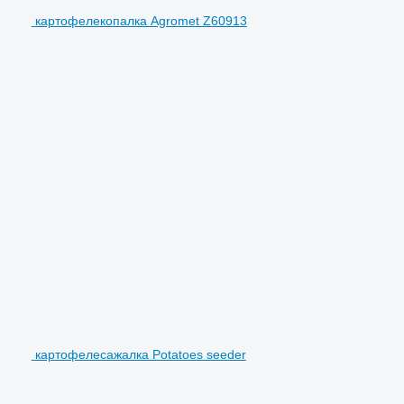
картофелекопалка Agromet Z60913
картофелесажалка Potatoes seeder