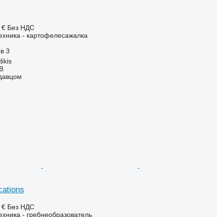
 €
Без НДС
ехника - картофелесажалка
ов
3
škis
AB
одавцом
cations
 €
Без НДС
хника - гребнеобразователь