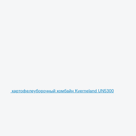
картофелеуборочный комбайн Kverneland UN5300