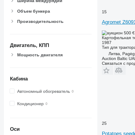
Ширина междурядий
Объем бункера
15
Производительность
Agromet Z609
500 
Картофельная т
1987
Двигатель, КПП
Тип
для трактор
Литва, Pagėgi
Мощность двигателя
Auction Baltic U
Связаться с пр
Кабина
Автономный обогреватель
Кондиционер
25
Оси
Potatoes seed