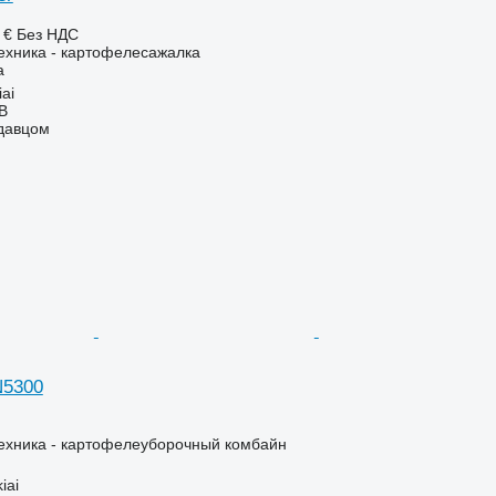
 €
Без НДС
ехника - картофелесажалка
а
ai
AB
одавцом
N5300
ехника - картофелеуборочный комбайн
iai