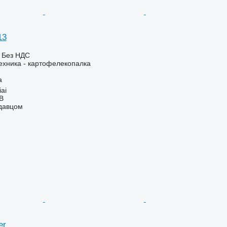
13
€
Без НДС
ехника - картофелекопалка
а
ai
AB
одавцом
er