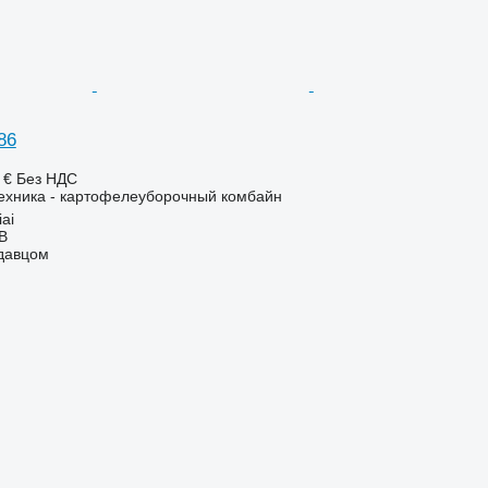
686
 €
Без НДС
ехника - картофелеуборочный комбайн
ai
AB
одавцом