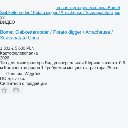
новая картофелекопалка Bomet
Siebkettenroder / Potato digger / Arracheuse / Scavapatate Upus
13
ВИДЕО
Bomet Siebkettenroder / Potato digger / Arracheuse /
Scavapatate Upus
1 301 €
5 600 PLN
Картофелекопалка
2026
Тип
для минитрактора
Вид
универсальная
Ширина захвата
0,6
м
Количество рядов
1
Требуемая мощность трактора
25 л.с.
Польша, Węgrów
DC Sp. z o.o.
Связаться с продавцом