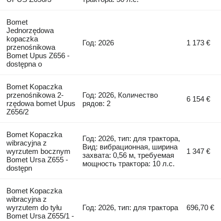
Bomet
Jednorzędowa
kopaczka
Год: 2026
1 173 €
przenośnikowa
Bomet Upus Z656 -
dostępna o
Bomet Kopaczka
przenośnikowa 2-
Год: 2026, Количество
6 154 €
rzędowa bomet Upus
рядов: 2
Z656/2
Bomet Kopaczka
Год: 2026, тип: для трактора,
wibracyjna z
Вид: вибрационная, ширина
wyrzutem bocznym
1 347 €
захвата: 0,56 м, требуемая
Bomet Ursa Z655 -
мощность трактора: 10 л.с.
dostępn
Bomet Kopaczka
wibracyjna z
wyrzutem do tyłu
Год: 2026, тип: для трактора
696,70 €
Bomet Ursa Z655/1 -