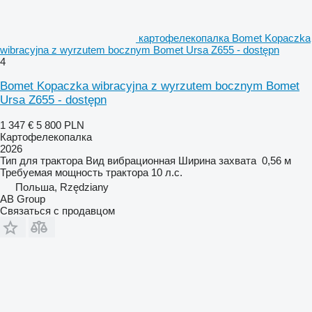
картофелекопалка Bomet Kopaczka
wibracyjna z wyrzutem bocznym Bomet Ursa Z655 - dostępn
4
Bomet Kopaczka wibracyjna z wyrzutem bocznym Bomet
Ursa Z655 - dostępn
1 347 €
5 800 PLN
Картофелекопалка
2026
Тип
для трактора
Вид
вибрационная
Ширина захвата
0,56 м
Требуемая мощность трактора
10 л.с.
Польша, Rzędziany
AB Group
Связаться с продавцом