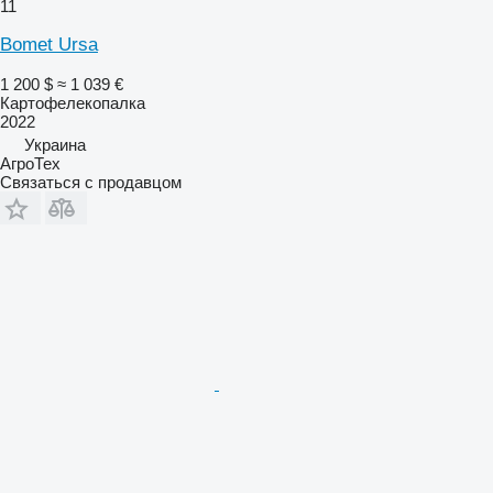
11
Bomet Ursa
1 200 $
≈ 1 039 €
Картофелекопалка
2022
Украина
АгроТех
Связаться с продавцом