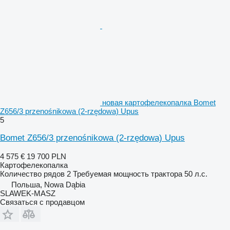
новая картофелекопалка Bomet
Z656/3 przenośnikowa (2-rzędowa) Upus
5
Bomet Z656/3 przenośnikowa (2-rzędowa) Upus
4 575 €
19 700 PLN
Картофелекопалка
Количество рядов
2
Требуемая мощность трактора
50 л.с.
Польша, Nowa Dąbia
SLAWEK-MASZ
Связаться с продавцом