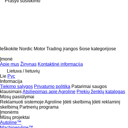
Prašyti susitikimo
Ieškokite Nordic Motor Trading įrangos šiose kategorijose
disallow-in-dsa
Įmonė
Apie mus
Žinynas
Kontaktinė informacija
Lietuva / lietuvių
Lie
Рус
Informacija
Tiekimo sąlygos
Privatumo politika
Patarimai saugos
klausimais
Atsiliepimas apie Agroline
Prekių ženklų katalogas
Mūsų pasiūlymai
Reklamuoti sistemoje Agroline
Įdėti skelbimą
Įdėti reklaminį
skelbimą
Partnerių programa
Įmonėms
Mūsų projektai
Autoline™
Machineryline™