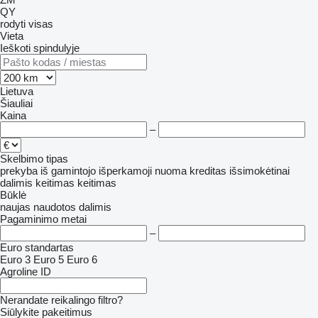
QY
rodyti visas
Vieta
Ieškoti spindulyje
Lietuva
Šiauliai
Kaina
–
Skelbimo tipas
prekyba
iš gamintojo
išperkamoji nuoma
kreditas
išsimokėtinai
dalimis
keitimas
keitimas
Būklė
naujas
naudotos
dalimis
Pagaminimo metai
–
Euro standartas
Euro 3
Euro 5
Euro 6
Agroline ID
Nerandate reikalingo filtro?
Siūlykite pakeitimus