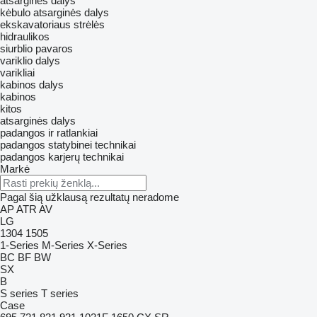
atsarginės dalys
kėbulo atsarginės dalys
ekskavatoriaus strėlės
hidraulikos
siurblio pavaros
variklio dalys
varikliai
kabinos dalys
kabinos
kitos
atsarginės dalys
padangos ir ratlankiai
padangos statybinei technikai
padangos karjerų technikai
Markė
Pagal šią užklausą rezultatų neradome
AP
ATR
AV
LG
1304
1505
1-Series
M-Series
X-Series
BC
BF
BW
SX
B
S series
T series
Case