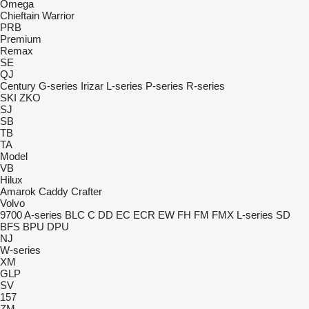
Omega
Chieftain
Warrior
PRB
Premium
Remax
SE
QJ
Century
G-series
Irizar
L-series
P-series
R-series
SKI
ZKO
SJ
SB
TB
TA
Model
VB
Hilux
Amarok
Caddy
Crafter
Volvo
9700
A-series
BLC
C
DD
EC
ECR
EW
FH
FM
FMX
L-series
SD
BFS
BPU
DPU
NJ
W-series
XM
GLP
SV
157
ZM