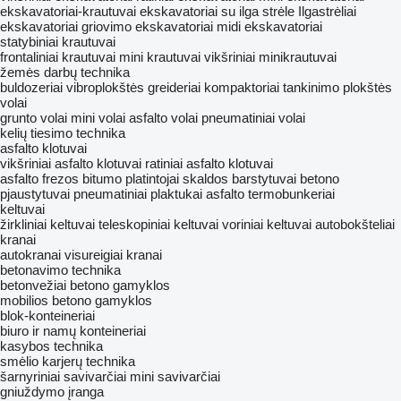
ekskavatoriai-krautuvai
ekskavatoriai su ilga strėle
Ilgastrėliai
ekskavatoriai
griovimo ekskavatoriai
midi ekskavatoriai
statybiniai krautuvai
frontaliniai krautuvai
mini krautuvai
vikšriniai minikrautuvai
žemės darbų technika
buldozeriai
vibroplokštės
greideriai
kompaktoriai
tankinimo plokštės
volai
grunto volai
mini volai
asfalto volai
pneumatiniai volai
kelių tiesimo technika
asfalto klotuvai
vikšriniai asfalto klotuvai
ratiniai asfalto klotuvai
asfalto frezos
bitumo platintojai
skaldos barstytuvai
betono
pjaustytuvai
pneumatiniai plaktukai
asfalto termobunkeriai
keltuvai
žirkliniai keltuvai
teleskopiniai keltuvai
voriniai keltuvai
autobokšteliai
kranai
autokranai
visureigiai kranai
betonavimo technika
betonvežiai
betono gamyklos
mobilios betono gamyklos
blok-konteineriai
biuro ir namų konteineriai
kasybos technika
smėlio karjerų technika
šarnyriniai savivarčiai
mini savivarčiai
gniuždymo įranga