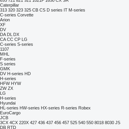
695
721
821
921
1021F
1650
CX
SR
Caterpillar
313
320
323
325
CB
CS
D series
IT
M-series
C-series
Corvette
Arion
XF
DV
DA
DL
DX
CA
CC
CP
LG
C-series
S-series
1107
MHL
F-series
S series
GMK
DV
H-series
HD
H-series
HFW
HYW
ZW
ZX
LG
H-series
Hyundai
HL-series
HW-series
HX-series
R-series
Robex
EuroCargo
JCB
3CX
4CX
220X
427
436
437
456
457
525
540
550
8018
8030
JS
DB
RTD