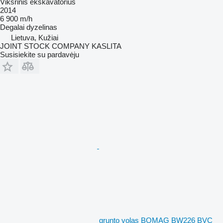
Vikšrinis ekskavatorius
2014
6 900 m/h
Degalai
dyzelinas
Lietuva, Kužiai
JOINT STOCK COMPANY KASLITA
Susisiekite su pardavėju
grunto volas BOMAG BW226 BVC