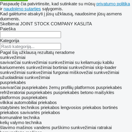
Paspaudę čia patvirtinsite, kad sutinkate su mūsų
privatumo politika
ir
naudojimo sutarties
sąlygomis.
Kad galėtume atsakyti į jūsų užklausą, naudosime jūsų asmens
duomenis.
Skelbimai JOINT STOCK COMPANY KASLITA
Paieška
Kategorija
Pagal šią užklausą rezultatų neradome
sunkvežimiai
savivarčiai sunkvežimiai
sunkvežimiai su keliamuoju kabliu
kariuomenės sunkvežimiai
bortiniai sunkvežimiai
skip-loader
sunkvežimiai
sunkvežimiai furgonai
miškovežiai sunkvežimiai
užuolaidiniai sunkvežimiai
puspriekabės
savivarčiai puspriekabės
žemų profilių platformos puspriekabės
refrižeratoriai puspriekabės
puspriekabės betono maišyklės
platformos puspriekabės
vilkikai
automobiliai
priekabos
statybinės technikos priekabos
lengvosios priekabos
bortinės
priekabos
savivartės priekabos
komunalinė technika
kelių valymo technika
šlavimo mašinos
vandens purškimo sunkvežimiai
ratrakai