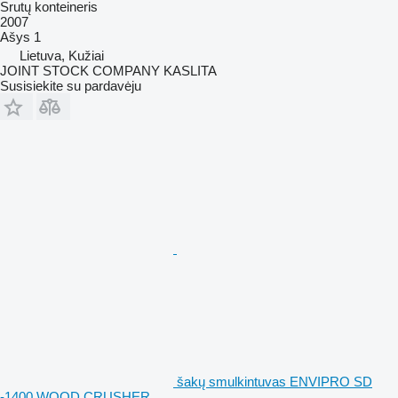
Srutų konteineris
2007
Ašys
1
Lietuva, Kužiai
JOINT STOCK COMPANY KASLITA
Susisiekite su pardavėju
šakų smulkintuvas ENVIPRO SD
-1400 WOOD CRUSHER