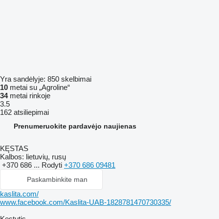
Yra sandėlyje:
850 skelbimai
10
metai su „Agroline“
34
metai rinkoje
3.5
162 atsiliepimai
Prenumeruokite pardavėjo naujienas
KĘSTAS
Kalbos:
lietuvių, rusų
+370 686 ...
Rodyti
+370 686 09481
Paskambinkite man
kaslita.com/
www.facebook.com/Kaslita-UAB-1828781470730335/
Kęstutis