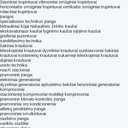
žiauniniai trupintuvai
vibrosietai
smūginiai trupintuvai
horizontalūs smūginiai trupintuvai
vertikalūs smūginiai trupintuvai
rotaciniai trupintuvai
įrangos
specialiosios technikos įranga
hidrauliniai kūjai
hidraulinės žirklės
kaušai
ekskavatoriaus kaušai
lyginimo kaušai
sijojimo kaušai
greiferiai
purentuvai
sandėliavimo technika
šakiniai krautuvai
teleskopiniai krautuvai
dyzeliniai krautuvai
sunkiasvoriai šakiniai
krautuvai
konteinerių krautuvai
sukamieji teleskopiniai krautuvai
dujiniai krautuvai
uosto technika
reach stackeriai
pramoninė įranga
elektriniai generatoriai
dyzeliniai generatoriai
apšvietimo bokštai
benzininiai generatoriai
kompresoriai
stacionarieji kompresoriai
mobilieji kompresoriai
pramoninė klimato kontrolės įranga
pramoniniai oro kondicionieriai
atliekų perdirbimo įranga
pramoniniai smulkintuvai
siurbimo įranga
variklio siurbliai