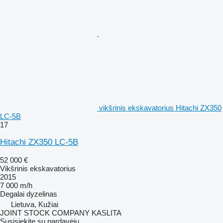
vikšrinis ekskavatorius Hitachi ZX350
LC-5B
17
Hitachi ZX350 LC-5B
52 000 €
Vikšrinis ekskavatorius
2015
7 000 m/h
Degalai
dyzelinas
Lietuva, Kužiai
JOINT STOCK COMPANY KASLITA
Susisiekite su pardavėju