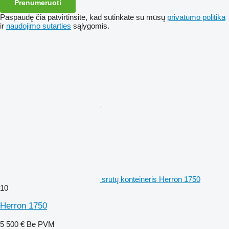
Prenumeruoti
Paspaudę čia patvirtinsite, kad sutinkate su mūsų
privatumo politika
ir
naudojimo sutarties
sąlygomis.
srutų konteineris Herron 1750
10
Herron 1750
5 500 €
Be PVM