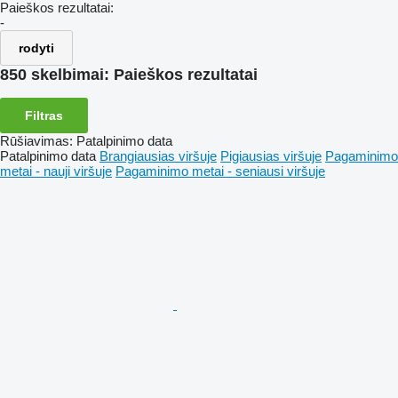
Paieškos rezultatai:
-
rodyti
850 skelbimai:
Paieškos rezultatai
Filtras
Rūšiavimas
:
Patalpinimo data
Patalpinimo data
Brangiausias viršuje
Pigiausias viršuje
Pagaminimo
metai - nauji viršuje
Pagaminimo metai - seniausi viršuje