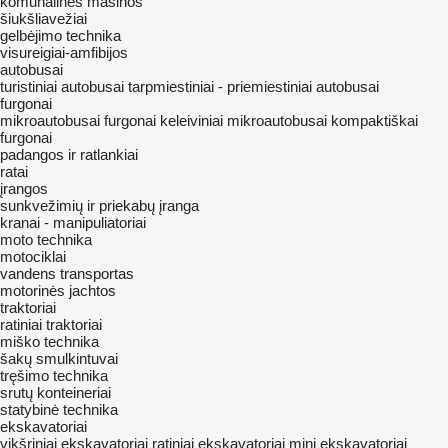
komunalinės mašinos
šiukšliavežiai
gelbėjimo technika
visureigiai-amfibijos
autobusai
turistiniai autobusai
tarpmiestiniai - priemiestiniai autobusai
furgonai
mikroautobusai furgonai
keleiviniai mikroautobusai
kompaktiškai
furgonai
padangos ir ratlankiai
ratai
įrangos
sunkvežimių ir priekabų įranga
kranai - manipuliatoriai
moto technika
motociklai
vandens transportas
motorinės jachtos
traktoriai
ratiniai traktoriai
miško technika
šakų smulkintuvai
tręšimo technika
srutų konteineriai
statybinė technika
ekskavatoriai
vikšriniai ekskavatoriai
ratiniai ekskavatoriai
mini ekskavatoriai