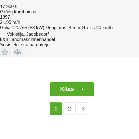
17 900 €
Grūdų kombainas
1997
2 195 m/h
Galia
120 AG (88 kW)
Dengimas
4,5 m
Greitis
20 km/h
Vokietija, Jacobsdorf
k&h Landmaschinenhandel
Susisiekite su pardavėju
Kitas
2
3
1