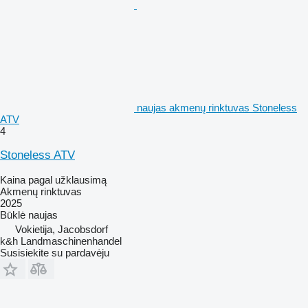
naujas akmenų rinktuvas Stoneless
ATV
4
Stoneless ATV
Kaina pagal užklausimą
Akmenų rinktuvas
2025
Būklė
naujas
Vokietija, Jacobsdorf
k&h Landmaschinenhandel
Susisiekite su pardavėju