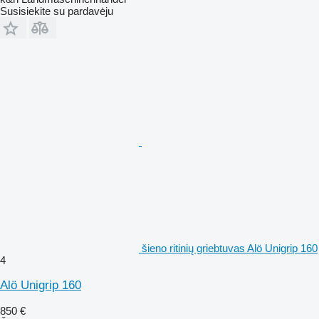
Susisiekite su pardavėju
šieno ritinių griebtuvas Alö Unigrip 160
4
Alö Unigrip 160
850 €