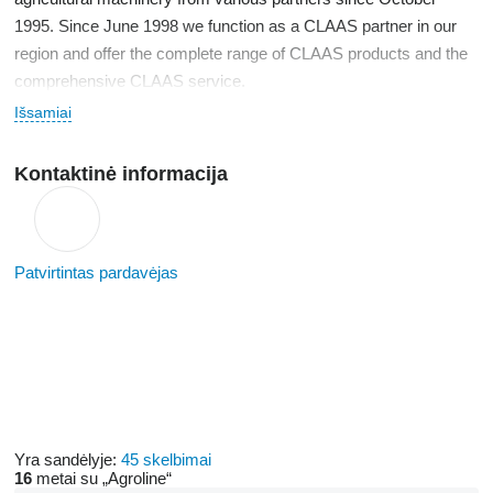
1995. Since June 1998 we function as a CLAAS partner in our
region and offer the complete range of CLAAS products and the
comprehensive CLAAS service.
Išsamiai
On a 15,000 sqm area we have a 1,250 sqm building space
including a repair shop, spare parts storage, an exhibition, and
Kontaktinė informacija
offices.
Patvirtintas pardavėjas
Yra sandėlyje:
45 skelbimai
16
metai su „Agroline“