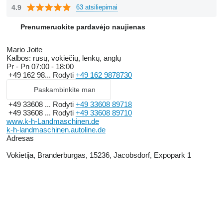
4.9
63 atsiliepimai
Prenumeruokite pardavėjo naujienas
Mario Joite
Kalbos:
rusų, vokiečių, lenkų, anglų
Pr - Pn
07:00 - 18:00
+49 162 98...
Rodyti
+49 162 9878730
Paskambinkite man
+49 33608 ...
Rodyti
+49 33608 89718
+49 33608 ...
Rodyti
+49 33608 89710
www.k-h-Landmaschinen.de
k-h-landmaschinen.autoline.de
Adresas
Vokietija, Branderburgas, 15236, Jacobsdorf, Expopark 1