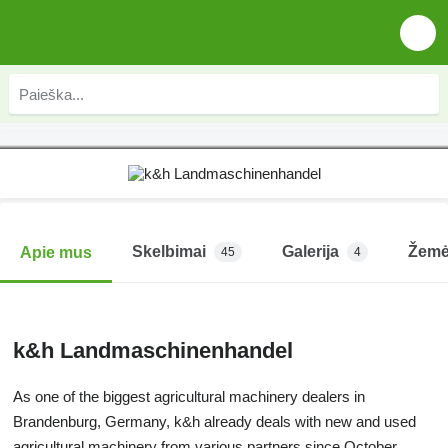
Skelbimai
Galerija
Žemė
Apie mus
45
4
k&h Landmaschinenhandel
As one of the biggest agricultural machinery dealers in
Brandenburg, Germany, k&h already deals with new and used
agricultural machinery from various partners since October