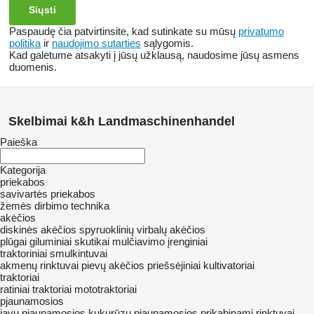
Paspaudę čia patvirtinsite, kad sutinkate su mūsų
privatumo
politika
ir
naudojimo sutarties
sąlygomis.
Kad galėtume atsakyti į jūsų užklausą, naudosime jūsų asmens
duomenis.
Skelbimai k&h Landmaschinenhandel
Paieška
Kategorija
priekabos
savivartės priekabos
žemės dirbimo technika
akėčios
diskinės akėčios
spyruoklinių virbalų akėčios
plūgai
giluminiai skutikai
mulčiavimo įrenginiai
traktoriniai smulkintuvai
akmenų rinktuvai
pievų akėčios
priešsėjiniai kultivatoriai
traktoriai
ratiniai traktoriai
mototraktoriai
pjaunamosios
javų pjaunamosios
kukurūzų pjaunamosios
prikabinami rinktuvai