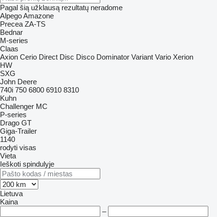
Pagal šią užklausą rezultatų neradome
Alpego
Amazone
Precea
ZA-TS
Bednar
M-series
Claas
Axion
Cerio
Direct Disc
Disco
Dominator
Variant
Vario
Xerion
HW
SXG
John Deere
740i
750
6800
6910
8310
Kuhn
Challenger
MC
P-series
Drago GT
Giga-Trailer
1140
rodyti visas
Vieta
Ieškoti spindulyje
Lietuva
Kaina
–