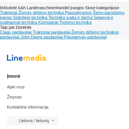
Ieškokite k&h Landmaschinenhandel įrangos šiose kategorijose
Traktoriai
Žemės dirbimo technika
Pjaunamosios
Šieno paruošimo
įranga
Statybinė technika
Technika sodui ir daržui
Sėjamoji ir
sodinamoji technika
Kombainai
Tręšimo technika
Taip pat žiūrėkite
Claas pardavėjai
Traktoriai pardavėjai
Žemės dirbimo technikos
pardavėjai
John Deere pardavėjai
Pjaunamųjų pardavėjai
Įmonė
Apie mus
Žinynas
Kontaktinė informacija
Lietuva / lietuvių