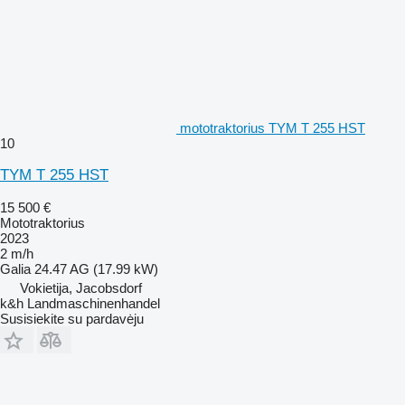
mototraktorius TYM T 255 HST
10
TYM T 255 HST
15 500 €
Mototraktorius
2023
2 m/h
Galia
24.47 AG (17.99 kW)
Vokietija, Jacobsdorf
k&h Landmaschinenhandel
Susisiekite su pardavėju