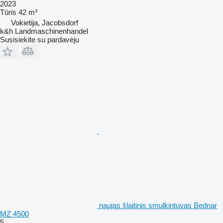
2023
Tūris
42 m³
Vokietija, Jacobsdorf
k&h Landmaschinenhandel
Susisiekite su pardavėju
naujas šlaitinis smulkintuvas Bednar
MZ 4500
5