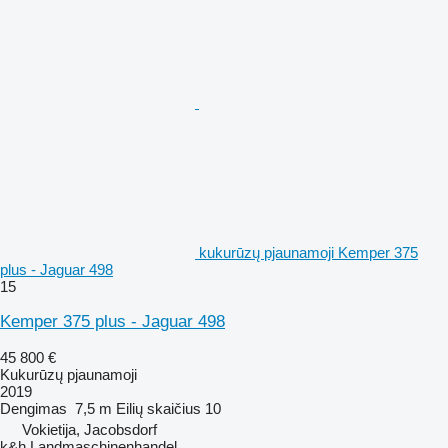
kukurūzų pjaunamoji Kemper 375
plus - Jaguar 498
15
Kemper 375 plus - Jaguar 498
45 800 €
Kukurūzų pjaunamoji
2019
Dengimas
7,5 m
Eilių skaičius
10
Vokietija, Jacobsdorf
k&h Landmaschinenhandel