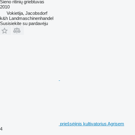
Šieno ritinių griebtuvas
2010
Vokietija, Jacobsdorf
k&h Landmaschinenhandel
Susisiekite su pardavėju
priešsėjinis kultivatorius Agrisem
4