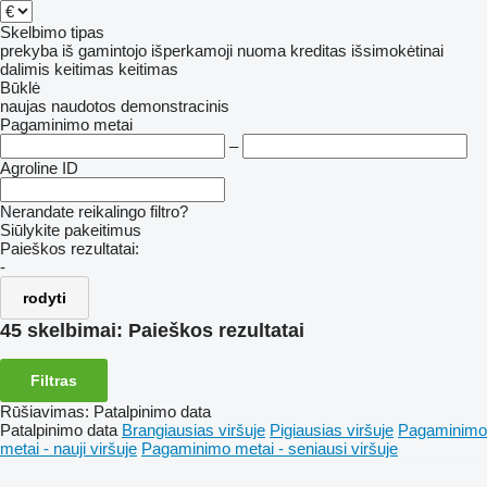
Skelbimo tipas
prekyba
iš gamintojo
išperkamoji nuoma
kreditas
išsimokėtinai
dalimis
keitimas
keitimas
Būklė
naujas
naudotos
demonstracinis
Pagaminimo metai
–
Agroline ID
Nerandate reikalingo filtro?
Siūlykite pakeitimus
Paieškos rezultatai:
-
rodyti
45 skelbimai:
Paieškos rezultatai
Filtras
Rūšiavimas
:
Patalpinimo data
Patalpinimo data
Brangiausias viršuje
Pigiausias viršuje
Pagaminimo
metai - nauji viršuje
Pagaminimo metai - seniausi viršuje