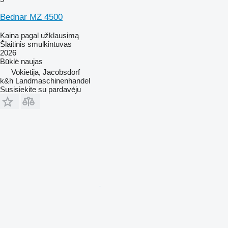
Bednar MZ 4500
Kaina pagal užklausimą
Šlaitinis smulkintuvas
2026
Būklė
naujas
Vokietija, Jacobsdorf
k&h Landmaschinenhandel
Susisiekite su pardavėju