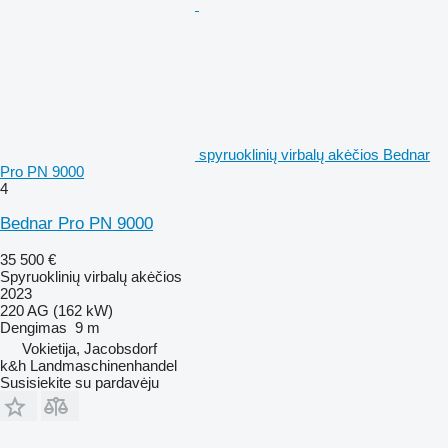
spyruoklinių virbalų akėčios Bednar
Pro PN 9000
4
Bednar Pro PN 9000
35 500 €
Spyruoklinių virbalų akėčios
2023
220 AG (162 kW)
Dengimas
9 m
Vokietija, Jacobsdorf
k&h Landmaschinenhandel
Susisiekite su pardavėju