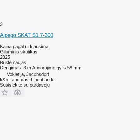
3
Alpego SKAT S1 7-300
Kaina pagal užklausimą
Giluminis skutikas
2025
Būklė
naujas
Dengimas
3 m
Apdorojimo gylis
58 mm
Vokietija, Jacobsdorf
k&h Landmaschinenhandel
Susisiekite su pardavėju