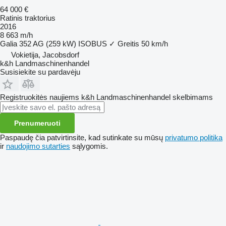
64 000 €
Ratinis traktorius
2016
8 663 m/h
Galia
352 AG (259 kW)
ISOBUS
✓
Greitis
50 km/h
Vokietija, Jacobsdorf
k&h Landmaschinenhandel
Susisiekite su pardavėju
Registruokitės naujiems k&h Landmaschinenhandel skelbimams
Prenumeruoti
Paspaudę čia patvirtinsite, kad sutinkate su mūsų
privatumo politika
ir
naudojimo sutarties
sąlygomis.