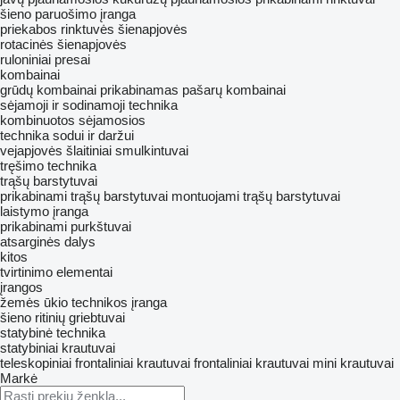
šieno paruošimo įranga
priekabos rinktuvės
šienapjovės
rotacinės šienapjovės
ruloniniai presai
kombainai
grūdų kombainai
prikabinamas pašarų kombainai
sėjamoji ir sodinamoji technika
kombinuotos sėjamosios
technika sodui ir daržui
vejapjovės
šlaitiniai smulkintuvai
tręšimo technika
trąšų barstytuvai
prikabinami trąšų barstytuvai
montuojami trąšų barstytuvai
laistymo įranga
prikabinami purkštuvai
atsarginės dalys
kitos
tvirtinimo elementai
įrangos
žemės ūkio technikos įranga
šieno ritinių griebtuvai
statybinė technika
statybiniai krautuvai
teleskopiniai frontaliniai krautuvai
frontaliniai krautuvai
mini krautuvai
Markė