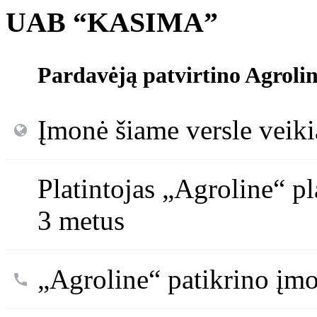
UAB “KASIMA”
Pardavėją patvirtino Agroli
Įmonė šiame versle veiki
Platintojas „Agroline“ p
3 metus
„Agroline“ patikrino įm