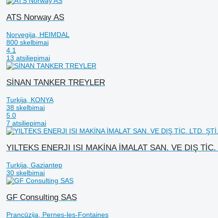
ATS Norway AS
Norvegija, HEIMDAL
800 skelbimai
4.1
13 atsiliepimai
SİNAN TANKER TREYLER
Turkija, KONYA
38 skelbimai
5.0
7 atsiliepimai
YILTEKS ENERJI ISI MAKİNA İMALAT SAN. VE DIŞ TİC. 
Turkija, Gaziantep
30 skelbimai
GF Consulting SAS
Prancūzija, Pernes-les-Fontaines