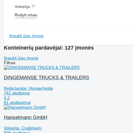
Vokietija
23
Rodyti visas
Įtraukti jūsų įmonę
Konteinerių pardavėjai: 127 įmonės
Įtraukti jūsų įmonę
Filtras
DINGEMANSE TRUCKS & TRAILERS
Nyderlandai, Hoogerheide
741 skelbimai
4.2
61 atsiliepimai
Hanselmann GmbH
Vokietija, Crailsheim
806 skelbimai