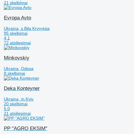
21 skelbimai
Evropa Avto
Ukraina, s.Bila Krynytsia
95 skelbimai
4.1
72 atsiliepimai
Minkovskiy
Ukraina, Odesa
8 skelbimai
Deka Konteyner
Ukraina, m.Kyiv
20 skelbimai
5.0
21 atsiliepimai
PP "AGRO EKSIM"