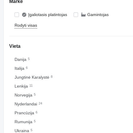
Markė
Įgaliotasis platintojas
Gamintojas
Rodyti visas
Vieta
Danija
5
Italija
6
Jungtinė Karalystė
8
Lenkija
11
Norvegija
5
Nyderlandai
24
Prancūzija
6
Rumunija
5
Ukraina
5