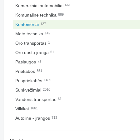
Komerciniai automobiliai
661
Komunalinė technika
889
Konteineriai
127
Moto technika
142
Oro transportas
1
Oro uostų įranga
51
Paslaugos
71
Priekabos
851
Puspriekabės
1409
Sunkvežimiai
2010
Vandens transportas
61
Vilkikai
1661
Autoline - įrangos
713