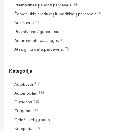
Pramoninės įrangos pardavėjai
99
Žemės ūkio produktų ir medžiagų pardavėjai
6
Aukcionas
16
Pristatymas / gabenimas
1
Autoremonto paslaugos
1
Atsarginių dalių pardavėjai
70
Kategorija
Autobusai
512
Automobiliai
684
Cisternos
492
Furgonai
913
Geležinkelių įranga
33
Kemperiai
190