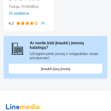
Turkija, İSTANBUL
25 skelbimai
4.2
281 atsiliepimai
Ar norite būti įtraukti į įmonių
katalogą?
Užregistruokite įmonę ir mėgaukitės visais
privalumais!
Įtraukti jūsų įmonę