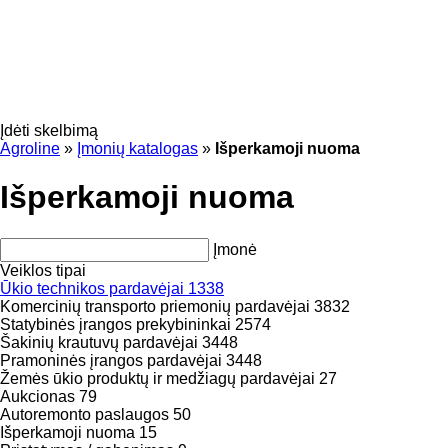
Įdėti skelbimą
Agroline
»
Įmonių katalogas
»
Išperkamoji nuoma
Išperkamoji nuoma
Įmonė
Veiklos tipai
Ūkio technikos pardavėjai
1338
Komercinių transporto priemonių pardavėjai
3832
Statybinės įrangos prekybininkai
2574
Šakinių krautuvų pardavėjai
3448
Pramoninės įrangos pardavėjai
3448
Žemės ūkio produktų ir medžiagų pardavėjai
27
Aukcionas
79
Autoremonto paslaugos
50
Išperkamoji nuoma
15