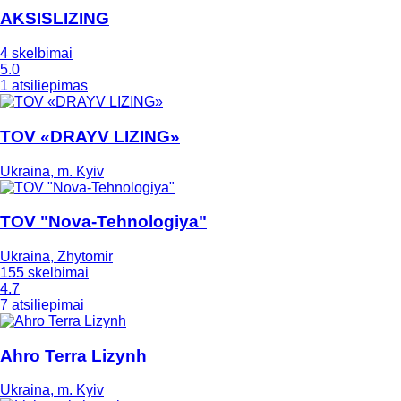
AKSISLIZING
4 skelbimai
5.0
1 atsiliepimas
TOV «DRAYV LIZING»
Ukraina, m. Kyiv
TOV "Nova-Tehnologiya"
Ukraina, Zhytomir
155 skelbimai
4.7
7 atsiliepimai
Ahro Terra Lizynh
Ukraina, m. Kyiv