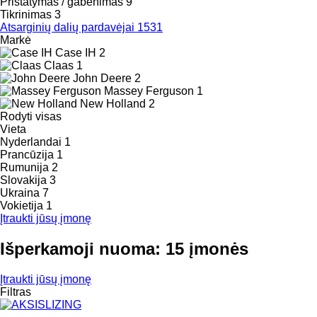
Pristatymas / gabenimas
9
Tikrinimas
3
Atsarginių dalių pardavėjai
1531
Markė
Case IH
2
Claas
1
John Deere
2
Massey Ferguson
1
New Holland
2
Rodyti visas
Vieta
Nyderlandai
1
Prancūzija
1
Rumunija
2
Slovakija
3
Ukraina
7
Vokietija
1
Įtraukti jūsų įmonę
Išperkamoji nuoma: 15 įmonės
Įtraukti jūsų įmonę
Filtras