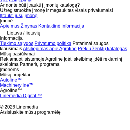
Ar norite būti įtraukti į įmonių katalogą?
Užregistruokite įmonę ir mėgaukitės visais privalumais!
Įtraukti jūsų įmonę
Įmonė
Apie mus
Žinynas
Kontaktinė informacija
Lietuva / lietuvių
Informacija
Tiekimo sąlygos
Privatumo politika
Patarimai saugos
klausimais
Atsiliepimas apie Agroline
Prekių ženklų katalogas
Mūsų pasiūlymai
Reklamuoti sistemoje Agroline
Įdėti skelbimą
Įdėti reklaminį
skelbimą
Partnerių programa
Įmonėms
Mūsų projektai
Autoline™
Machineryline™
Agroline™
Linemedia Digital ™
© 2026 Linemedia
Atsisiųskite mūsų programėlę