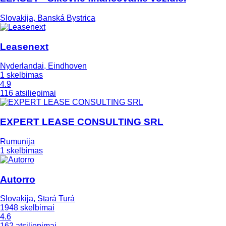
Slovakija, Banská Bystrica
Leasenext
Nyderlandai, Eindhoven
1 skelbimas
4.9
116 atsiliepimai
EXPERT LEASE CONSULTING SRL
Rumunija
1 skelbimas
Autorro
Slovakija, Stará Turá
1948 skelbimai
4.6
162 atsiliepimai