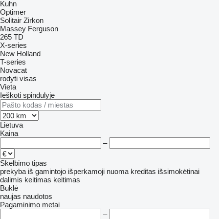
Kuhn
Optimer
Solitair
Zirkon
Massey Ferguson
265
TD
X-series
New Holland
T-series
Novacat
rodyti visas
Vieta
Ieškoti spindulyje
Lietuva
Kaina
–
Skelbimo tipas
prekyba
iš gamintojo
išperkamoji nuoma
kreditas
išsimokėtinai
dalimis
keitimas
keitimas
Būklė
naujas
naudotos
Pagaminimo metai
–