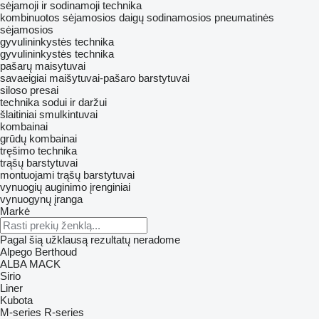
sėjamoji ir sodinamoji technika
kombinuotos sėjamosios
daigų sodinamosios
pneumatinės
sėjamosios
gyvulininkystės technika
gyvulininkystės technika
pašarų maisytuvai
savaeigiai maišytuvai-pašaro barstytuvai
siloso presai
technika sodui ir daržui
šlaitiniai smulkintuvai
kombainai
grūdų kombainai
tręšimo technika
trąšų barstytuvai
montuojami trąšų barstytuvai
vynuogių auginimo įrenginiai
vynuogynų įranga
Markė
Pagal šią užklausą rezultatų neradome
Alpego
Berthoud
ALBA
MACK
Sirio
Liner
Kubota
M-series
R-series