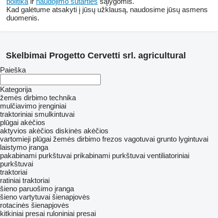
politika
ir
naudojimo sutarties
sąlygomis.
Kad galėtume atsakyti į jūsų užklausą, naudosime jūsų asmens
duomenis.
Skelbimai Progetto Cervetti srl. agricultural
Paieška
Kategorija
žemės dirbimo technika
mulčiavimo įrenginiai
traktoriniai smulkintuvai
plūgai
akėčios
aktyvios akėčios
diskinės akėčios
vartomieji plūgai
žemės dirbimo frezos
vagotuvai
grunto lygintuvai
laistymo įranga
pakabinami purkštuvai
prikabinami purkštuvai
ventiliatoriniai
purkštuvai
traktoriai
ratiniai traktoriai
šieno paruošimo įranga
šieno vartytuvai
šienapjovės
rotacinės šienapjovės
kitkiniai presai
ruloniniai presai