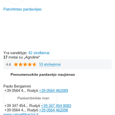
Patvirtintas pardavėjas
Yra sandėlyje:
42 skelbimai
17
metai su „Agroline“
4.6
53 atsiliepimai
Prenumeruokite pardavėjo naujienas
Paolo Bergamini
+39 0564 4...
Rodyti
+39 0564 462089
Paskambinkite man
+39 347 454...
Rodyti
+39 347 454 8083
+39 0564 4...
Rodyti
+39 0564 462098
www.cervettitractor.it