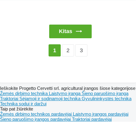
Kitas
2
3
1
Ieškokite Progetto Cervetti srl. agricultural įrangos šiose kategorijose
Žemės dirbimo technika
Laistymo įranga
Šieno paruošimo įranga
Traktoriai
Sėjamoji ir sodinamoji technika
Gyvulininkystės technika
Technika sodui ir daržui
Taip pat žiūrėkite
Žemės dirbimo technikos pardavėjai
Laistymo įrangos pardavėjai
Šieno paruošimo įrangos pardavėjai
Traktoriai pardavėjai