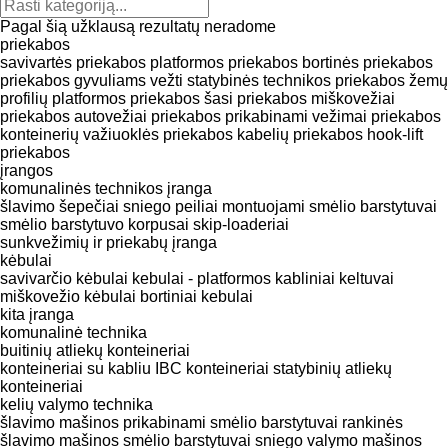
Pagal šią užklausą rezultatų neradome
priekabos
savivartės priekabos
platformos priekabos
bortinės priekabos
priekabos gyvuliams vežti
statybinės technikos priekabos
žemų
profilių platformos priekabos
šasi priekabos
miškovežiai
priekabos
autovežiai priekabos
prikabinami vežimai priekabos
konteinerių važiuoklės priekabos
kabelių priekabos
hook-lift
priekabos
įrangos
komunalinės technikos įranga
šlavimo šepečiai
sniego peiliai
montuojami smėlio barstytuvai
smėlio barstytuvo korpusai
skip-loaderiai
sunkvežimių ir priekabų įranga
kėbulai
savivarčio kėbulai
kebulai - platformos
kabliniai keltuvai
miškovežio kėbulai
bortiniai kebulai
kita įranga
komunalinė technika
buitinių atliekų konteineriai
konteineriai su kabliu
IBC konteineriai
statybinių atliekų
konteineriai
kelių valymo technika
šlavimo mašinos
prikabinami smėlio barstytuvai
rankinės
šlavimo mašinos
smėlio barstytuvai
sniego valymo mašinos