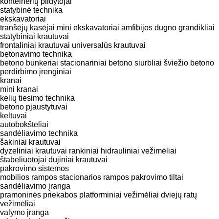
konteinerių pildytojai
statybinė technika
ekskavatoriai
tranšėjų kasėjai
mini ekskavatoriai
amfibijos dugno grandikliai
statybiniai krautuvai
frontaliniai krautuvai
universalūs krautuvai
betonavimo technika
betono bunkeriai
stacionariniai betono siurbliai
šviežio betono
perdirbimo įrenginiai
kranai
mini kranai
kelių tiesimo technika
betono pjaustytuvai
keltuvai
autobokšteliai
sandėliavimo technika
šakiniai krautuvai
dyzeliniai krautuvai
rankiniai hidrauliniai vežimėliai
štabeliuotojai
dujiniai krautuvai
pakrovimo sistemos
mobilios rampos
stacionarios rampos
pakrovimo tiltai
sandėliavimo įranga
pramoninės priekabos
platforminiai vežimėliai
dviejų ratų
vežimėliai
valymo įranga