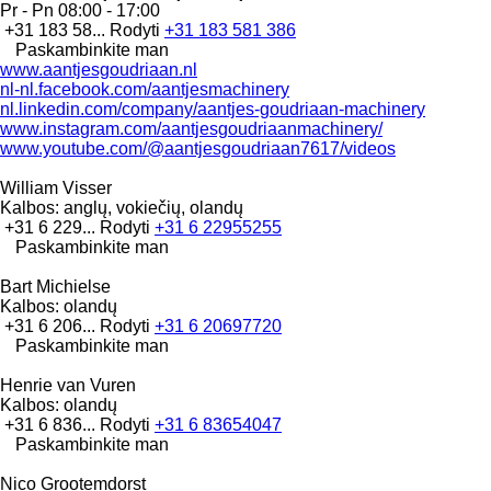
Pr - Pn
08:00 - 17:00
+31 183 58...
Rodyti
+31 183 581 386
Paskambinkite man
www.aantjesgoudriaan.nl
nl-nl.facebook.com/aantjesmachinery
nl.linkedin.com/company/aantjes-goudriaan-machinery
www.instagram.com/aantjesgoudriaanmachinery/
www.youtube.com/@aantjesgoudriaan7617/videos
William Visser
Kalbos:
anglų, vokiečių, olandų
+31 6 229...
Rodyti
+31 6 22955255
Paskambinkite man
Bart Michielse
Kalbos:
olandų
+31 6 206...
Rodyti
+31 6 20697720
Paskambinkite man
Henrie van Vuren
Kalbos:
olandų
+31 6 836...
Rodyti
+31 6 83654047
Paskambinkite man
Nico Grootemdorst