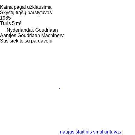
Kaina pagal užklausimą
Skystų trąšų barstytuvas
1985
Tūris
5 m³
Nyderlandai, Goudriaan
Aantjes Goudriaan Machinery
Susisiekite su pardavėju
naujas šlaitinis smulkintuvas