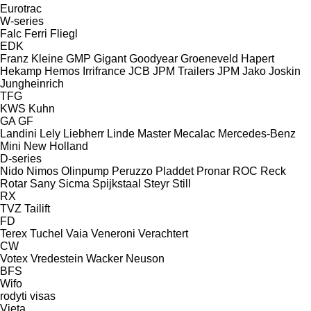
Eurotrac
W-series
Falc
Ferri
Fliegl
EDK
Franz Kleine
GMP
Gigant
Goodyear
Groeneveld
Hapert
Hekamp
Hemos
Irrifrance
JCB
JPM Trailers
JPM
Jako
Joskin
Jungheinrich
TFG
KWS
Kuhn
GA
GF
Landini
Lely
Liebherr
Linde
Master
Mecalac
Mercedes-Benz
Mini
New Holland
D-series
Nido
Nimos
Olinpump
Peruzzo
Pladdet
Pronar
ROC
Reck
Rotar
Sany
Sicma
Spijkstaal
Steyr
Still
RX
TVZ
Tailift
FD
Terex
Tuchel
Vaia
Veneroni
Verachtert
CW
Votex
Vredestein
Wacker Neuson
BFS
Wifo
rodyti visas
Vieta