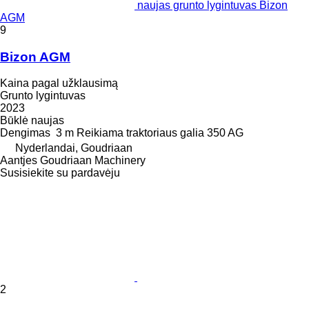
naujas grunto lygintuvas Bizon
AGM
9
Bizon AGM
Kaina pagal užklausimą
Grunto lygintuvas
2023
Būklė
naujas
Dengimas
3 m
Reikiama traktoriaus galia
350 AG
Nyderlandai, Goudriaan
Aantjes Goudriaan Machinery
Susisiekite su pardavėju
2