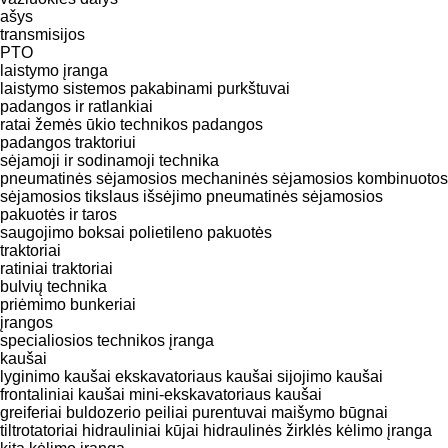
ašys
transmisijos
PTO
laistymo įranga
laistymo sistemos
pakabinami purkštuvai
padangos ir ratlankiai
ratai
žemės ūkio technikos padangos
padangos traktoriui
sėjamoji ir sodinamoji technika
pneumatinės sėjamosios
mechaninės sėjamosios
kombinuotos
sėjamosios
tikslaus išsėjimo pneumatinės sėjamosios
pakuotės ir taros
saugojimo boksai
polietileno pakuotės
traktoriai
ratiniai traktoriai
bulvių technika
priėmimo bunkeriai
įrangos
specialiosios technikos įranga
kaušai
lyginimo kaušai
ekskavatoriaus kaušai
sijojimo kaušai
frontaliniai kaušai
mini-ekskavatoriaus kaušai
greiferiai
buldozerio peiliai
purentuvai
maišymo būgnai
tiltrotatoriai
hidrauliniai kūjai
hidraulinės žirklės
kėlimo įranga