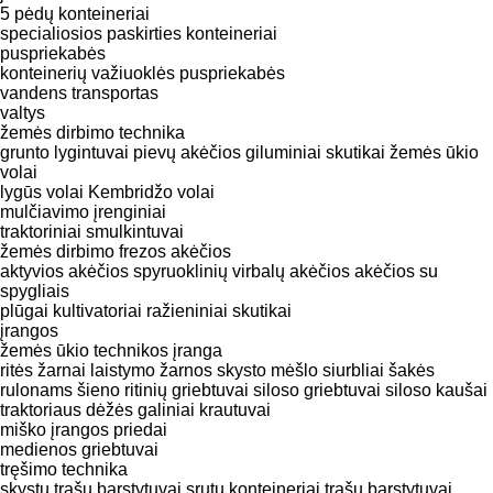
5 pėdų konteineriai
specialiosios paskirties konteineriai
puspriekabės
konteinerių važiuoklės puspriekabės
vandens transportas
valtys
žemės dirbimo technika
grunto lygintuvai
pievų akėčios
giluminiai skutikai
žemės ūkio
volai
lygūs volai
Kembridžo volai
mulčiavimo įrenginiai
traktoriniai smulkintuvai
žemės dirbimo frezos
akėčios
aktyvios akėčios
spyruoklinių virbalų akėčios
akėčios su
spygliais
plūgai
kultivatoriai
ražieniniai skutikai
įrangos
žemės ūkio technikos įranga
ritės žarnai
laistymo žarnos
skysto mėšlo siurbliai
šakės
rulonams
šieno ritinių griebtuvai
siloso griebtuvai
siloso kaušai
traktoriaus dėžės
galiniai krautuvai
miško įrangos priedai
medienos griebtuvai
tręšimo technika
skystų trąšų barstytuvai
srutų konteineriai
trąšų barstytuvai