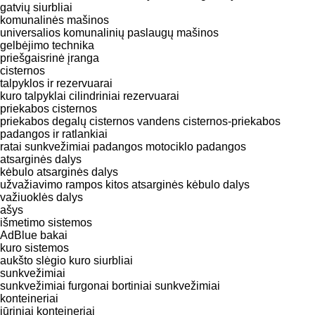
gatvių siurbliai
komunalinės mašinos
universalios komunalinių paslaugų mašinos
gelbėjimo technika
priešgaisrinė įranga
cisternos
talpyklos ir rezervuarai
kuro talpyklai
cilindriniai rezervuarai
priekabos cisternos
priekabos degalų cisternos
vandens cisternos-priekabos
padangos ir ratlankiai
ratai
sunkvežimiai padangos
motociklo padangos
atsarginės dalys
kėbulo atsarginės dalys
užvažiavimo rampos
kitos atsarginės kėbulo dalys
važiuoklės dalys
ašys
išmetimo sistemos
AdBlue bakai
kuro sistemos
aukšto slėgio kuro siurbliai
sunkvežimiai
sunkvežimiai furgonai
bortiniai sunkvežimiai
konteineriai
jūriniai konteineriai