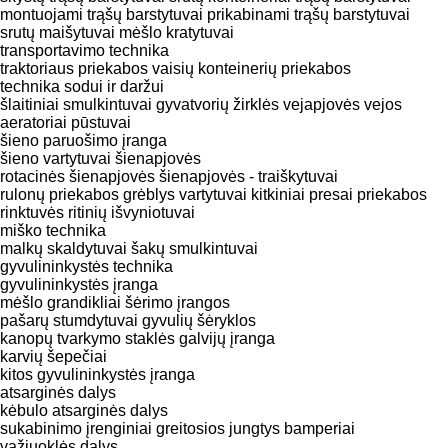
montuojami trąšų barstytuvai
prikabinami trąšų barstytuvai
srutų maišytuvai
mėšlo kratytuvai
transportavimo technika
traktoriaus priekabos
vaisių konteinerių priekabos
technika sodui ir daržui
šlaitiniai smulkintuvai
gyvatvorių žirklės
vejapjovės
vejos
aeratoriai
pūstuvai
šieno paruošimo įranga
šieno vartytuvai
šienapjovės
rotacinės šienapjovės
šienapjovės - traiškytuvai
rulonų priekabos
grėblys vartytuvai
kitkiniai presai
priekabos
rinktuvės
ritinių išvyniotuvai
miško technika
malkų skaldytuvai
šakų smulkintuvai
gyvulininkystės technika
gyvulininkystės įranga
mėšlo grandikliai
šėrimo įrangos
pašarų stumdytuvai
gyvulių šėryklos
kanopų tvarkymo staklės
galvijų įranga
karvių šepečiai
kitos gyvulininkystės įranga
atsarginės dalys
kėbulo atsarginės dalys
sukabinimo įrenginiai
greitosios jungtys
bamperiai
važiuoklės dalys