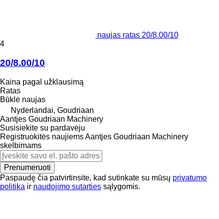
naujas ratas 20/8.00/10
4
20/8.00/10
Kaina pagal užklausimą
Ratas
Būklė
naujas
Nyderlandai, Goudriaan
Aantjes Goudriaan Machinery
Susisiekite su pardavėju
Registruokitės naujiems Aantjes Goudriaan Machinery
skelbimams
Prenumeruoti
Paspaudę čia patvirtinsite, kad sutinkate su mūsų
privatumo
politika
ir
naudojimo sutarties
sąlygomis.