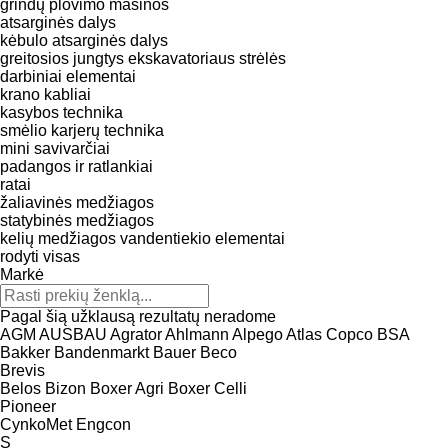
grindų plovimo mašinos
atsarginės dalys
kėbulo atsarginės dalys
greitosios jungtys
ekskavatoriaus strėlės
darbiniai elementai
krano kabliai
kasybos technika
smėlio karjerų technika
mini savivarčiai
padangos ir ratlankiai
ratai
žaliavinės medžiagos
statybinės medžiagos
kelių medžiagos
vandentiekio elementai
rodyti visas
Markė
Pagal šią užklausą rezultatų neradome
AGM
AUSBAU
Agrator
Ahlmann
Alpego
Atlas Copco
BSA
Bakker
Bandenmarkt
Bauer
Beco
Brevis
Belos
Bizon
Boxer Agri
Boxer
Celli
Pioneer
CynkoMet
Engcon
S