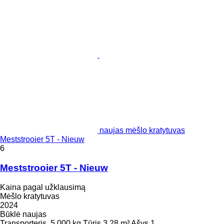
naujas mėšlo kratytuvas
Meststrooier 5T - Nieuw
6
Meststrooier 5T - Nieuw
Kaina pagal užklausimą
Mėšlo kratytuvas
2024
Būklė
naujas
Transporteris
5 000 kg
Tūris
3,28 m³
Ašys
1