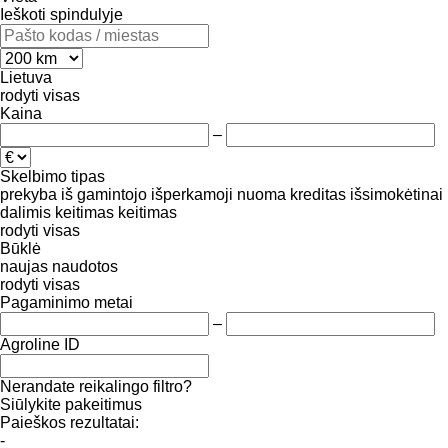
Ieškoti spindulyje
Lietuva
rodyti visas
Kaina
–
Skelbimo tipas
prekyba
iš gamintojo
išperkamoji nuoma
kreditas
išsimokėtinai
dalimis
keitimas
keitimas
rodyti visas
Būklė
naujas
naudotos
rodyti visas
Pagaminimo metai
–
Agroline ID
Nerandate reikalingo filtro?
Siūlykite pakeitimus
Paieškos rezultatai:
-