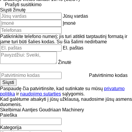
Prašyti susitikimo
Siųsti žinutę
Jūsų vardas
Įmonė
Patikrinkite telefono numerį; jis turi atitikti tarptautinį formatą ir
jame turi būti šalies kodas.
Su šia šalimi nedirbame
El. paštas
Žinutė
Patvirtinimo kodas
Paspaudę čia patvirtinsite, kad sutinkate su mūsų
privatumo
politika
ir
naudojimo sutarties
sąlygomis.
Kad galėtume atsakyti į jūsų užklausą, naudosime jūsų asmens
duomenis.
Skelbimai Aantjes Goudriaan Machinery
Paieška
Kategorija