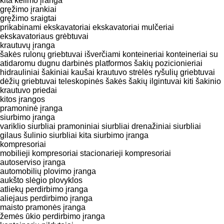
kita kėlimo įranga
gręžimo įrankiai
gręžimo sraigtai
prikabinami ekskavatoriai
ekskavatoriai mulčeriai
ekskavatoriaus grėbtuvai
krautuvų įranga
šakės
rulonų griebtuvai
išverčiami konteineriai
konteineriai su
atidaromu dugnu
darbinės platformos
šakių pozicionieriai
hidrauliniai šakiniai kaušai
krautuvo strėlės
ryšulių griebtuvai
dėžių griebtuvai
teleskopinės šakės
šakių ilgintuvai
kiti šakinio
krautuvo priedai
kitos įrangos
pramoninė įranga
siurbimo įranga
variklio siurbliai
pramoniniai siurbliai
drenažiniai siurbliai
gilaus šulinio siurbliai
kita siurbimo įranga
kompresoriai
mobilieji kompresoriai
stacionarieji kompresoriai
autoserviso įranga
automobilių plovimo įranga
aukšto slėgio plovyklos
atliekų perdirbimo įranga
aliejaus perdirbimo įranga
maisto pramonės įranga
žemės ūkio perdirbimo įranga