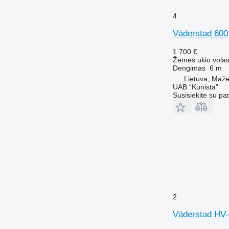
4
Väderstad 600
1 700 €
Žemės ūkio volas
Dengimas
6 m
Lietuva, Mažei
UAB “Kunista”
Susisiekite su pa
2
Väderstad HV