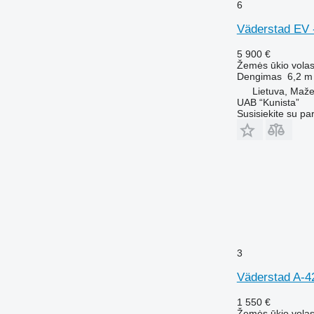
6
Väderstad EV 
5 900 €
Žemės ūkio volas
Dengimas
6,2 m
Lietuva, Mažei
UAB “Kunista”
Susisiekite su pa
3
Väderstad A-4
1 550 €
Žemės ūkio volas 