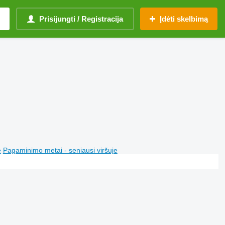
Prisijungti / Registracija
Įdėti skelbimą
e
Pagaminimo metai - seniausi viršuje