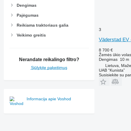
Dengimas
Pajėgumas
Reikiama traktoriaus galia
3
Veikimo greitis
Väderstad EV 
8 700 €
Žemės ūkio volas
Nerandate reikalingo filtro?
Dengimas
10 m
Lietuva, Mažei
Siūlykite pakeitimus
UAB “Kunista”
Susisiekite su pa
Informacija apie Voshod