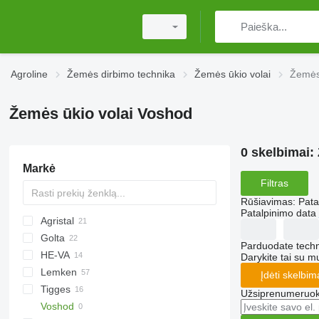
Agroline
Žemės dirbimo technika
Žemės ūkio volai
Žemės
Žemės ūkio volai Voshod
0 skelbimai:
Markė
Filtras
Rūšiavimas
:
Pata
Patalpinimo data
Agristal
Golta
10
KW
BW
Tiger Mate
Minimax
Parduodate techn
HE-VA
Multiflex
Darykite tai su m
Lemken
Cultro
Vari-Master
Įdėti skelbim
Tigges
Optipack
VarioPack
Lion
Dupe
Užsiprenumeruoki
Voshod
Zirkon
Synkro
KL
KZK