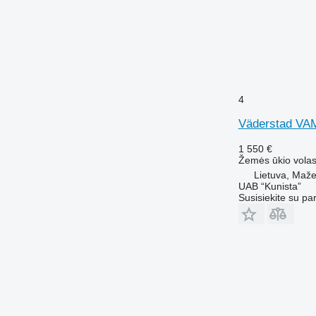
4
Väderstad VA
1 550 €
Žemės ūkio volas
Lietuva, Mažei
UAB “Kunista”
Susisiekite su pa