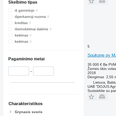
Skelbimo tipas
iš gamintojo
išperkamoji nuoma
kreditas
išsimokėtinai dalimis
keitimas
keitimas
5
Soukone oy 
Pagaminimo metai
35 000 €
Be PV
Žemės ūkio volas 
–
2018
Dengimas
2,55 
Lietuva, Babt
UAB "DOJUS Agr
Susisiekite su pa
Charakteristikos
Grynasis svoris