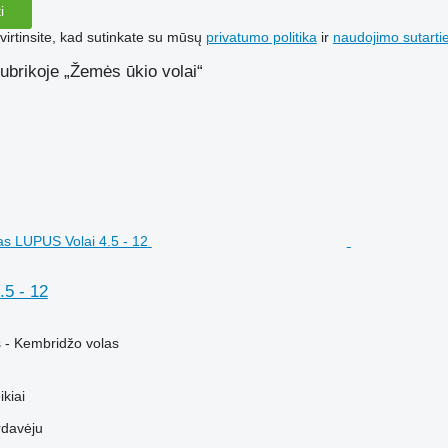
i
irtinsite, kad sutinkate su mūsų
privatumo politika
ir
naudojimo sutarti
ubrikoje „Žemės ūkio volai“
.5 - 12
 - Kembridžo volas
kiai
rdavėju