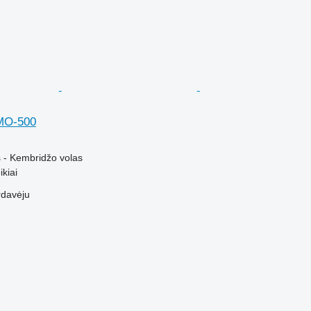
MO-500
 - Kembridžo volas
kiai
rdavėju