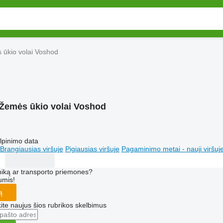
 ūkio volai Voshod
Žemės ūkio volai Voshod
lpinimo data
Brangiausias viršuje
Pigiausias viršuje
Pagaminimo metai - nauji viršuj
iką ar transporto priemones?
umis!
ą
te naujus šios rubrikos skelbimus