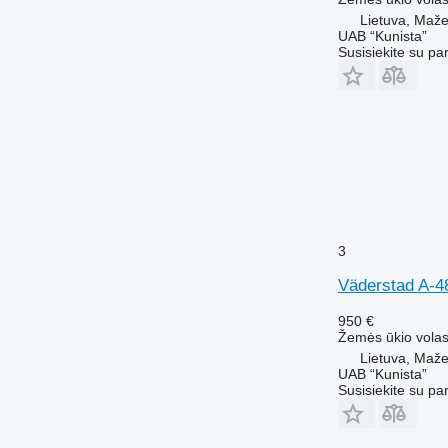
Lietuva, Mažei
UAB “Kunista”
Susisiekite su pa
3
Väderstad A-4
950 €
Žemės ūkio volas
Lietuva, Mažei
UAB “Kunista”
Susisiekite su pa