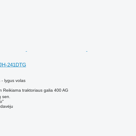
MJH-241DTG
M
- lygus volas
m
Reikiama traktoriaus galia
400 AG
ų sen.
o"
rdavėju