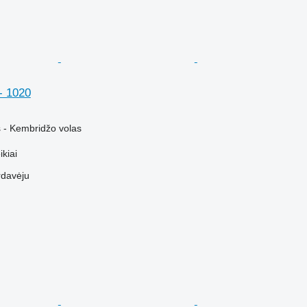
- 1020
 - Kembridžo volas
kiai
rdavėju