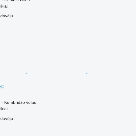
kiai
rdavėju
80
 - Kembridžo volas
kiai
rdavėju