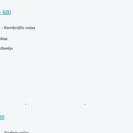
- 620
 - Kembridžo volas
kiai
rdavėju
20
- žiedinis volas