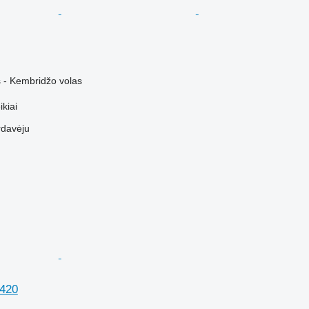
 - Kembridžo volas
kiai
rdavėju
-420