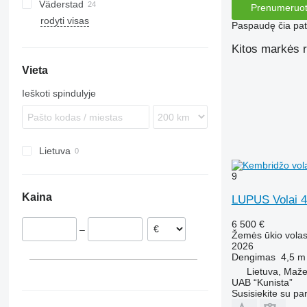
Väderstad
Prenumeruot
rodyti visas
Carrier
Paspaudę čia patv
Rexius
Kitos markės r
Rollex
Vieta
Ieškoti spindulyje
Lietuva
9
Kaina
LUPUS Volai 4
6 500 €
–
Žemės ūkio volas
2026
Dengimas
4,5 m
Lietuva, Mažei
UAB “Kunista”
Susisiekite su pa