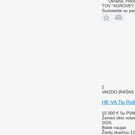
Ukraina, Piso
TOV "AGROVEY 
Susisiekite su pa
2
VAIZDO ĮRAŠAS
HE-VA Tip Roll
15 000 €
Su PV
Žemės ūkio volas
2025
Būklė
naujas
Žiedų skaičius
12