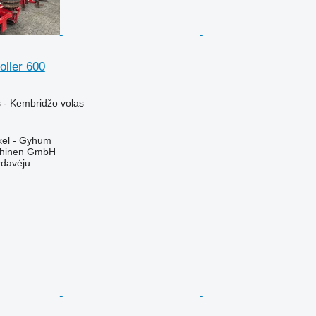
oller 600
 - Kembridžo volas
ckel - Gyhum
chinen GmbH
rdavėju