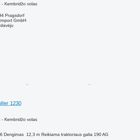
 - Kembridžo volas
094 Pragsdorf
t-Import GmbH
rdavėju
ller 1230
M
 - Kembridžo volas
6
Dengimas
12,3 m
Reikiama traktoriaus galia
190 AG