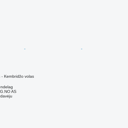
 - Kembridžo volas
øndelag
G.NO AS
rdavėju