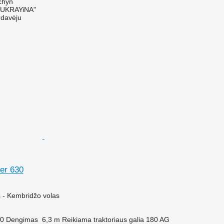
chyn
UKRAYiNA"
rdavėju
er 630
M
 - Kembridžo volas
0
Dengimas
6,3 m
Reikiama traktoriaus galia
180 AG