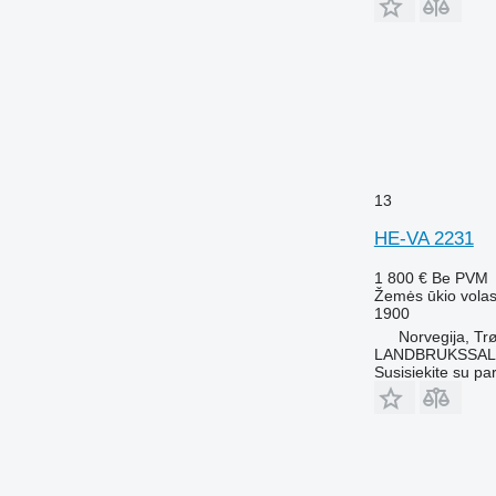
13
HE-VA 2231
1 800 €
Be PVM
Žemės ūkio volas
1900
Norvegija, Tr
LANDBRUKSSAL
Susisiekite su pa