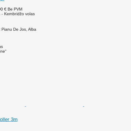
00 €
Be PVM
 - Kembridžo volas
 Pianu De Jos, Alba
ns
ine“
oller 3m