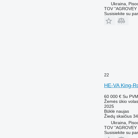
Ukraina, Piso
TOV "AGROVEY 
Susisiekite su pa
22
HE-VA King-Ro
60 000 €
Su PV
Žemės ūkio volas
2025
Būklė
naujas
Žiedų skaičius
34
Ukraina, Piso
TOV "AGROVEY 
Susisiekite su pa