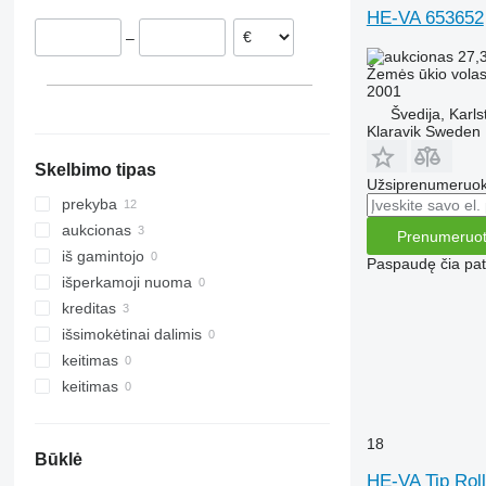
HE-VA 653652
Rumunija
–
Norvegija
27,
Danija
Žemės ūkio volas
2001
Švedija, Karls
Klaravik Sweden
Skelbimo tipas
Užsiprenumeruoki
prekyba
aukcionas
Prenumeruot
iš gamintojo
Paspaudę čia patv
išperkamoji nuoma
kreditas
išsimokėtinai dalimis
keitimas
keitimas
18
Būklė
HE-VA Tip Roll