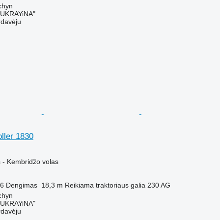
chyn
UKRAYiNA"
rdavėju
ller 1830
M
 - Kembridžo volas
6
Dengimas
18,3 m
Reikiama traktoriaus galia
230 AG
chyn
UKRAYiNA"
rdavėju