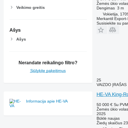
Žemės ūkio volas
Veikimo greitis
Dengimas
3 m
Vokietija, 17
Merkantil Expor
Susisiekite su pa
Ašys
Ašys
Nerandate reikalingo filtro?
Siūlykite pakeitimus
25
VAIZDO ĮRAŠAS
HE-VA King-Ro
Informacija apie HE-VA
50 000 €
Su PV
Žemės ūkio volas
2025
Būklė
naujas
Žiedų skaičius
23