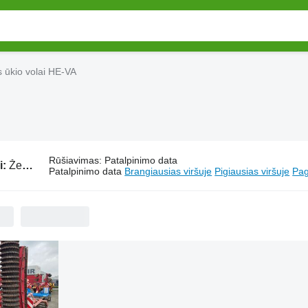
 ūkio volai HE-VA
Rūšiavimas
:
Patalpinimo data
i:
Žemės ūkio volai HE-VA
Patalpinimo data
Brangiausias viršuje
Pigiausias viršuje
Pag