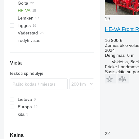
Golta
10
KW
BW
Tiger Mate
Minimax
HE-VA
Multiflex
Lemken
Cultro
Vari-Master
19
Tigges
Optipack
VarioPack
Lion
Dupe
HE-VA Front R
Väderstad
Zirkon
Synkro
KL
KZK
rodyti visas
Carrier
16 900 €
Žemės ūkio volas
Rexius
2024
Rollex
Dengimas
6 m
Vokietija, Bo
Vieta
Fricke Landmas
Susisiekite su pa
Ieškoti spindulyje
Lietuva
Europa
kita
Austrija
Vokietija
Ukraina
Jungtinė Karalystė
22
Kaina
Švedija