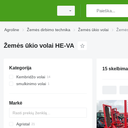
Agroline
Žemės dirbimo technika
Žemės ūkio volai
Žemės
Žemės ūkio volai HE-VA
Kategorija
15 skelbima
Kembridžo volai
smulkinimo volai
Markė
Agristal