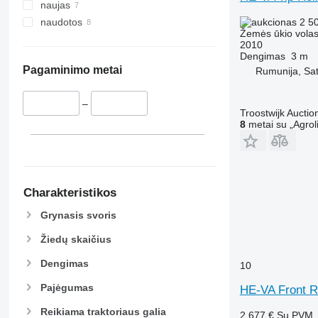
naujas
2 5
naudotos
Žemės ūkio volas
2010
Dengimas
3 m
Pagaminimo metai
Rumunija, Sat
–
Troostwijk Auctio
8
metai su „Agrol
Charakteristikos
Grynasis svoris
Žiedų skaičius
Dengimas
10
Pajėgumas
HE-VA Front R
Reikiama traktoriaus galia
2 677 €
Su PVM