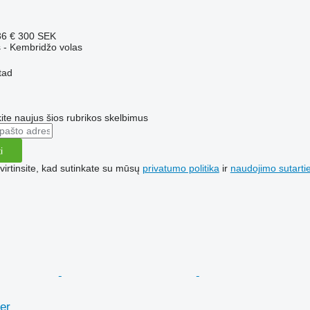
36 €
300 SEK
 - Kembridžo volas
tad
te naujus šios rubrikos skelbimus
i
irtinsite, kad sutinkate su mūsų
privatumo politika
ir
naudojimo sutarti
er