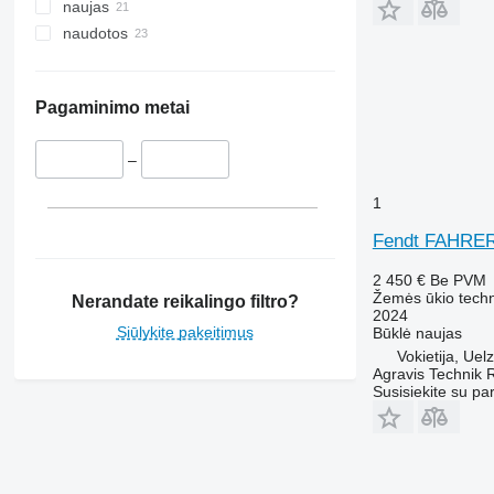
naujas
naudotos
Pagaminimo metai
–
1
Fendt FAHRE
2 450 €
Be PVM
Žemės ūkio techn
Nerandate reikalingo filtro?
2024
Siūlykite pakeitimus
Būklė
naujas
Vokietija, Uel
Agravis Technik 
Susisiekite su pa