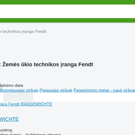
 technikos įranga Fendt
:
Žemės ūkio technikos įranga Fendt
lpinimo data
Brangiausias viršuje
Pigiausias viršuje
Pagaminimo metai - nauji viršuj
EWICHTE
ausimą
kos įranga - traktoriaus atsvara