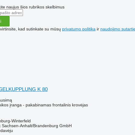
te naujus šios rubrikos skelbimus
i
irtinsite, kad sutinkate su mūsų
privatumo politika
ir
naudojimo sutarti
GELKUPPLUNG K 80
ausimą
ikos įranga - pakabinamas frontalinis krovėjas
enburg-Winterfeld
k Sachsen-Anhalt/Brandenburg GmbH
rdavėju