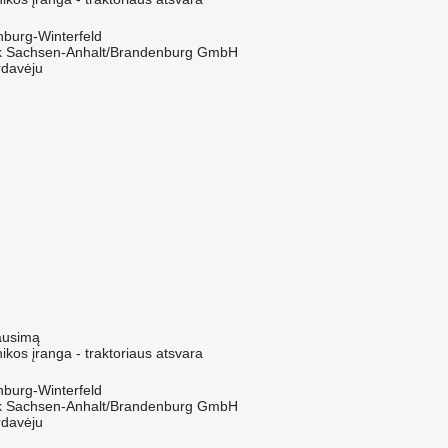
enburg-Winterfeld
k Sachsen-Anhalt/Brandenburg GmbH
rdavėju
ausimą
kos įranga - traktoriaus atsvara
enburg-Winterfeld
k Sachsen-Anhalt/Brandenburg GmbH
rdavėju