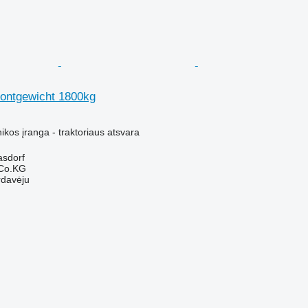
rontgewicht 1800kg
kos įranga - traktoriaus atsvara
asdorf
 Co.KG
rdavėju