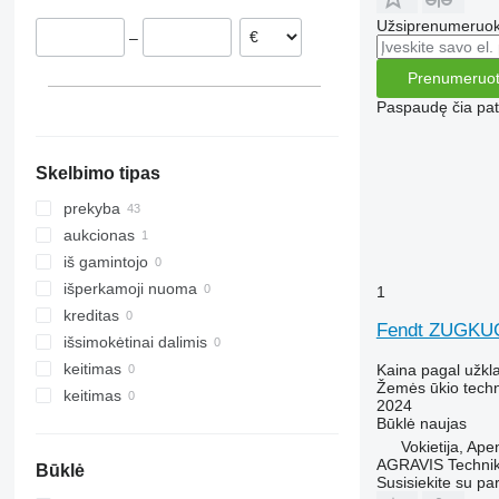
Liuksemburgas
H-series
Užsiprenumeruoki
–
Airija
Graikija
Prenumeruot
Austrija
Paspaudę čia patv
Skelbimo tipas
prekyba
aukcionas
iš gamintojo
išperkamoji nuoma
1
kreditas
Fendt ZUGKU
išsimokėtinai dalimis
keitimas
Kaina pagal užkl
Žemės ūkio techn
keitimas
2024
Būklė
naujas
Vokietija, Ap
AGRAVIS Techni
Būklė
Susisiekite su pa