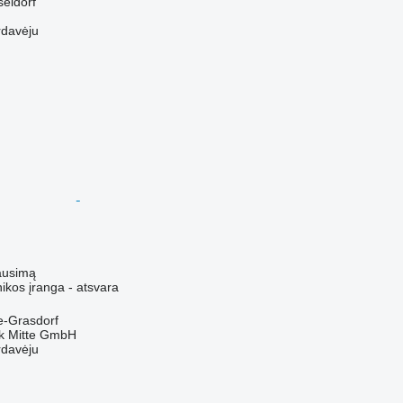
seldorf
rdavėju
ausimą
ikos įranga - atsvara
le-Grasdorf
ik Mitte GmbH
rdavėju