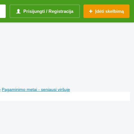
Prisijungti / Registracija
Įdėti skelbimą
e
Pagaminimo metai - seniausi viršuje