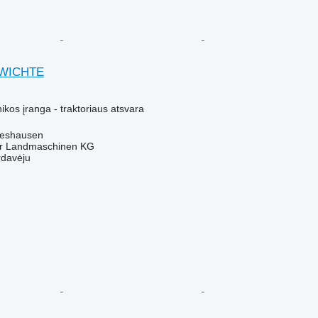
EWICHTE
kos įranga - traktoriaus atsvara
ldeshausen
er Landmaschinen KG
rdavėju