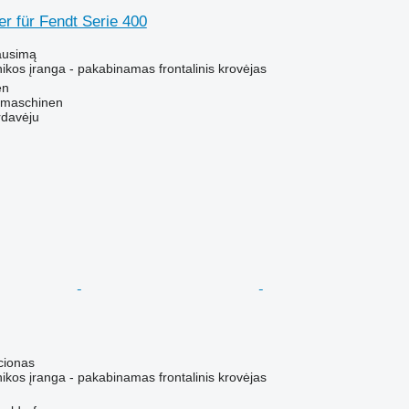
er für Fendt Serie 400
ausimą
ikos įranga - pakabinamas frontalinis krovėjas
en
dmaschinen
rdavėju
cionas
ikos įranga - pakabinamas frontalinis krovėjas