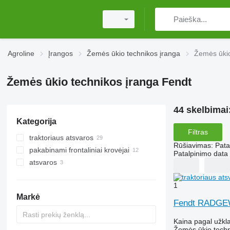
Agroline
Įrangos
Žemės ūkio technikos įranga
Žemės ūkio
Žemės ūkio technikos įranga Fendt
44 skelbimai
Kategorija
Filtras
traktoriaus atsvaros
Rūšiavimas
:
Pata
pakabinami frontaliniai krovėjai
Patalpinimo data
atsvaros
1
Markė
Fendt RADG
Kaina pagal užkl
Žemės ūkio techni