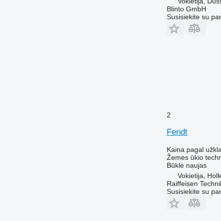
Vokietija, Dus
Blinto GmbH
Susisiekite su pa
2
Fendt
Kaina pagal užkl
Žemės ūkio techn
Būklė
naujas
Vokietija, Hol
Raiffeisen Techn
Susisiekite su pa