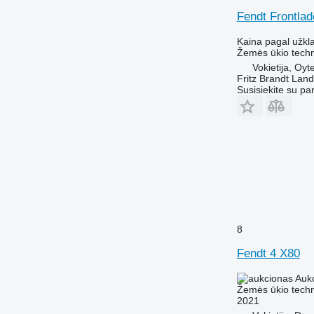
Fendt Frontlad
Kaina pagal užkl
Žemės ūkio techn
Vokietija, Oyt
Fritz Brandt Lan
Susisiekite su pa
8
Fendt 4 X80
Auk
Žemės ūkio techn
2021