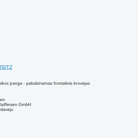
RSITZ
ikos įranga - pakabinamas frontalinis krovėjas
zen
Raiffeisen GmbH
rdavėju