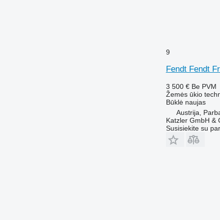
9
Fendt Fendt F
3 500 €
Be PVM
Žemės ūkio techni
Būklė
naujas
Austrija, Parb
Katzler GmbH &
Susisiekite su pa