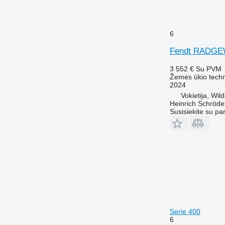
6
Fendt RADG
3 552 €
Su PVM
Žemės ūkio techni
2024
Vokietija, Wi
Heinrich Schröd
Susisiekite su pa
Serie 400
6