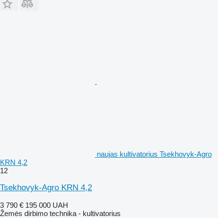
naujas kultivatorius Tsekhovyk-Agro
KRN 4,2
12
Tsekhovyk-Agro KRN 4,2
3 790 €
195 000 UAH
Žemės dirbimo technika - kultivatorius