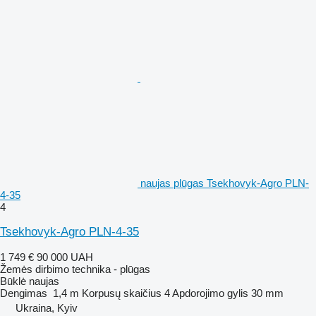
naujas plūgas Tsekhovyk-Agro PLN-
4-35
4
Tsekhovyk-Agro PLN-4-35
1 749 €
90 000 UAH
Žemės dirbimo technika - plūgas
Būklė
naujas
Dengimas
1,4 m
Korpusų skaičius
4
Apdorojimo gylis
30 mm
Ukraina, Kyiv