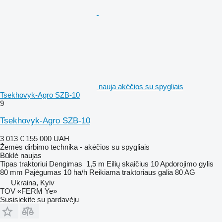
nauja akėčios su spygliais
Tsekhovyk-Agro SZB-10
9
Tsekhovyk-Agro SZB-10
3 013 €
155 000 UAH
Žemės dirbimo technika - akėčios su spygliais
Būklė
naujas
Tipas
traktoriui
Dengimas
1,5 m
Eilių skaičius
10
Apdorojimo gylis
80 mm
Pajėgumas
10 ha/h
Reikiama traktoriaus galia
80 AG
Ukraina, Kyiv
TOV «FERM Ye»
Susisiekite su pardavėju