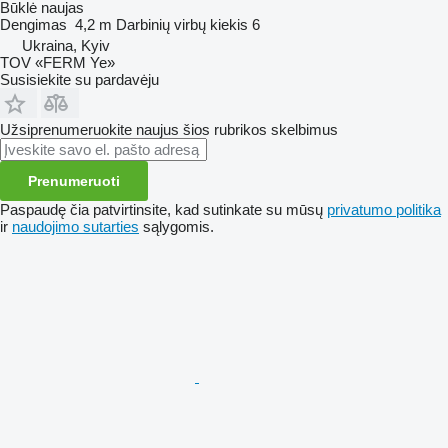
Būklė
naujas
Dengimas
4,2 m
Darbinių virbų kiekis
6
Ukraina, Kyiv
TOV «FERM Ye»
Susisiekite su pardavėju
Užsiprenumeruokite naujus šios rubrikos skelbimus
Prenumeruoti
Paspaudę čia patvirtinsite, kad sutinkate su mūsų
privatumo politika
ir
naudojimo sutarties
sąlygomis.