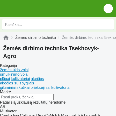
Žemės dirbimo technika
Žemės dirbimo technika Tsekh
Žemės dirbimo technika Tsekhovyk-
Agro
Kategorija
žemės ūkio volai
smulkinimo volai
plūgai
kultivatoriai
akėčios
akėčios su spygliais
giluminiai skutikai
priešsėjiniai kultivatoriai
Markė
Pagal šią užklausą rezultatų neradome
AS
Multivator
Combiplow
Cultiplow
Disc-O-Mulch
Maximulch
Vibromulch