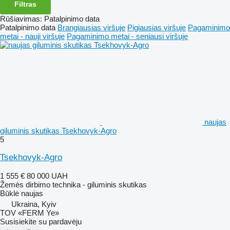
Filtras
Rūšiavimas
:
Patalpinimo data
Patalpinimo data
Brangiausias viršuje
Pigiausias viršuje
Pagaminimo
metai - nauji viršuje
Pagaminimo metai - seniausi viršuje
naujas
giluminis skutikas Tsekhovyk-Agro
5
Tsekhovyk-Agro
1 555 €
80 000 UAH
Žemės dirbimo technika - giluminis skutikas
Būklė
naujas
Ukraina, Kyiv
TOV «FERM Ye»
Susisiekite su pardavėju