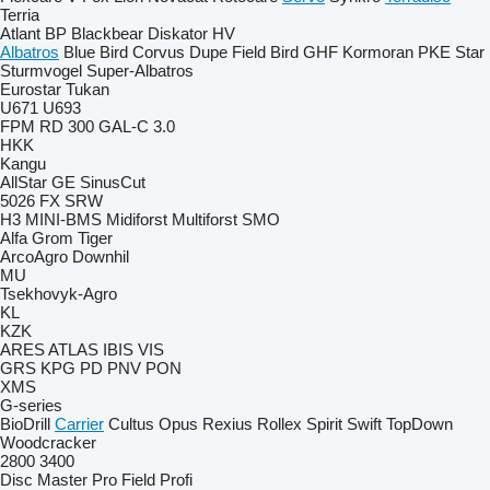
Terria
Atlant
BP
Blackbear
Diskator
HV
Albatros
Blue Bird
Corvus
Dupe
Field Bird
GHF
Kormoran
PKE
Star
Sturmvogel
Super-Albatros
Eurostar
Tukan
U671
U693
FPM RD 300
GAL-C 3.0
HKK
Kangu
AllStar
GE
SinusCut
5026
FX
SRW
H3
MINI-BMS
Midiforst
Multiforst
SMO
Alfa
Grom
Tiger
ArcoAgro
Downhil
MU
Tsekhovyk-Agro
KL
KZK
ARES
ATLAS
IBIS
VIS
GRS
KPG
PD
PNV
PON
XMS
G-series
BioDrill
Carrier
Cultus
Opus
Rexius
Rollex
Spirit
Swift
TopDown
Woodcracker
2800
3400
Disc Master Pro
Field Profi