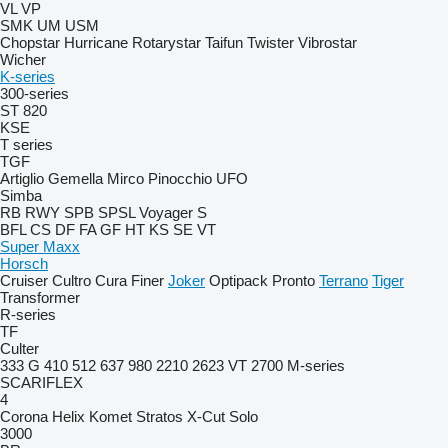
VL
VP
SMK
UM
USM
Chopstar
Hurricane
Rotarystar
Taifun
Twister
Vibrostar
Wicher
K-series
300-series
ST 820
KSE
T series
TGF
Artiglio
Gemella
Mirco
Pinocchio
UFO
Simba
RB
RWY
SPB
SPSL
Voyager S
BFL
CS
DF
FA
GF
HT
KS
SE
VT
Super Maxx
Horsch
Cruiser
Cultro
Cura
Finer
Joker
Optipack
Pronto
Terrano
Tiger
Transformer
R-series
TF
Culter
333 G
410
512
637
980
2210
2623 VT
2700
M-series
SCARIFLEX
4
Corona
Helix
Komet
Stratos
X-Cut Solo
3000