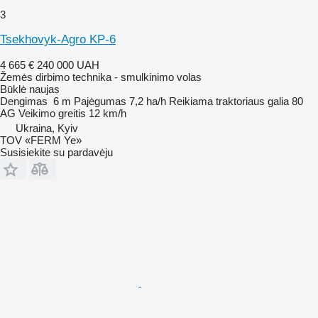
3
Tsekhovyk-Agro KP-6
4 665 €
240 000 UAH
Žemės dirbimo technika - smulkinimo volas
Būklė
naujas
Dengimas
6 m
Pajėgumas
7,2 ha/h
Reikiama traktoriaus galia
80
AG
Veikimo greitis
12 km/h
Ukraina, Kyiv
TOV «FERM Ye»
Susisiekite su pardavėju