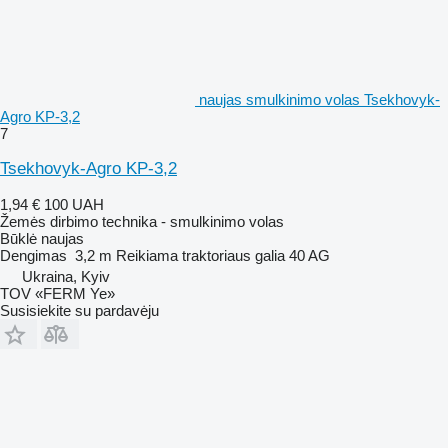
naujas smulkinimo volas Tsekhovyk-
Agro KP-3,2
7
Tsekhovyk-Agro KP-3,2
1,94 €
100 UAH
Žemės dirbimo technika - smulkinimo volas
Būklė
naujas
Dengimas
3,2 m
Reikiama traktoriaus galia
40 AG
Ukraina, Kyiv
TOV «FERM Ye»
Susisiekite su pardavėju