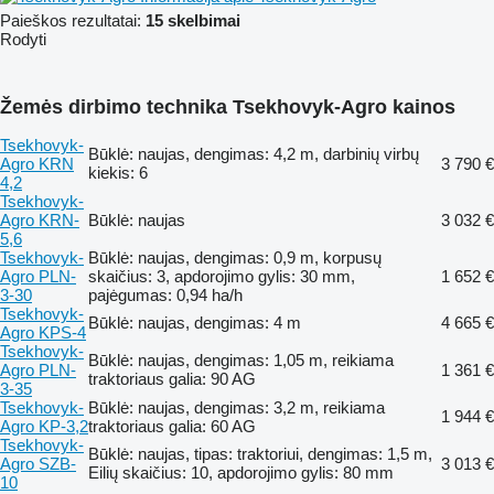
Paieškos rezultatai:
15 skelbimai
Rodyti
Žemės dirbimo technika Tsekhovyk-Agro kainos
Tsekhovyk-
Būklė: naujas, dengimas: 4,2 m, darbinių virbų
Agro KRN
3 790 €
kiekis: 6
4,2
Tsekhovyk-
Agro KRN-
Būklė: naujas
3 032 €
5,6
Tsekhovyk-
Būklė: naujas, dengimas: 0,9 m, korpusų
Agro PLN-
skaičius: 3, apdorojimo gylis: 30 mm,
1 652 €
3-30
pajėgumas: 0,94 ha/h
Tsekhovyk-
Būklė: naujas, dengimas: 4 m
4 665 €
Agro KPS-4
Tsekhovyk-
Būklė: naujas, dengimas: 1,05 m, reikiama
Agro PLN-
1 361 €
traktoriaus galia: 90 AG
3-35
Tsekhovyk-
Būklė: naujas, dengimas: 3,2 m, reikiama
1 944 €
Agro KP-3,2
traktoriaus galia: 60 AG
Tsekhovyk-
Būklė: naujas, tipas: traktoriui, dengimas: 1,5 m,
Agro SZB-
3 013 €
Eilių skaičius: 10, apdorojimo gylis: 80 mm
10