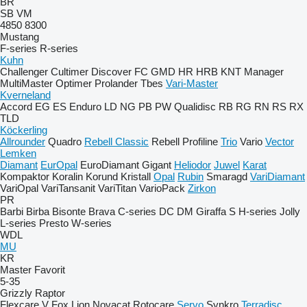
BR
SB
VM
4850
8300
Mustang
F-series
R-series
Kuhn
Challenger
Cultimer
Discover
FC
GMD
HR
HRB
KNT
Manager
MultiMaster
Optimer
Prolander
Tbes
Vari-Master
Kverneland
Accord
EG
ES
Enduro
LD
NG
PB
PW
Qualidisc
RB
RG
RN
RS
RX
TLD
Köckerling
Allrounder
Quadro
Rebell Classic
Rebell Profiline
Trio
Vario
Vector
Lemken
Diamant
EurOpal
EuroDiamant
Gigant
Heliodor
Juwel
Karat
Kompaktor
Koralin
Korund
Kristall
Opal
Rubin
Smaragd
VariDiamant
VariOpal
VariTansanit
VariTitan
VarioPack
Zirkon
PR
Barbi
Birba
Bisonte
Brava
C-series
DC
DM
Giraffa S
H-series
Jolly
L-series
Presto
W-series
WDL
MU
KR
Master
Favorit
5-35
Grizzly
Raptor
Flexcare V
Fox
Lion
Novacat
Rotocare
Servo
Synkro
Terradisc