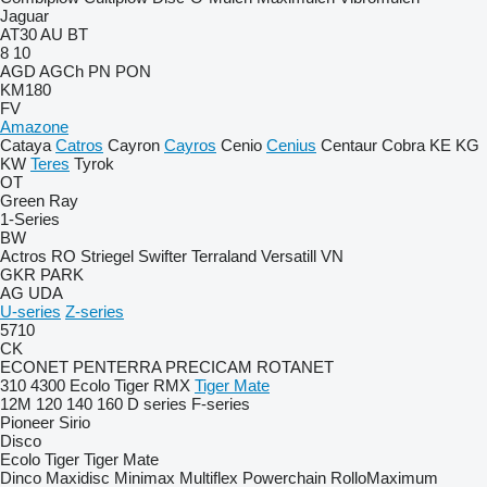
Jaguar
AT30
AU
BT
8
10
AGD
AGCh
PN
PON
KM180
FV
Amazone
Cataya
Catros
Cayron
Cayros
Cenio
Cenius
Centaur
Cobra
KE
KG
KW
Teres
Tyrok
OT
Green Ray
1-Series
BW
Actros RO
Striegel
Swifter
Terraland
Versatill VN
GKR
PARK
AG
UDA
U-series
Z-series
5710
CK
ECONET
PENTERRA
PRECICAM
ROTANET
310
4300
Ecolo Tiger
RMX
Tiger Mate
12M
120
140
160
D series
F-series
Pioneer
Sirio
Disco
Ecolo Tiger
Tiger Mate
Dinco
Maxidisc
Minimax
Multiflex
Powerchain
RolloMaximum