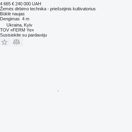
4 665 €
240 000 UAH
Žemės dirbimo technika - priešsėjinis kultivatorius
Būklė
naujas
Dengimas
4 m
Ukraina, Kyiv
TOV «FERM Ye»
Susisiekite su pardavėju