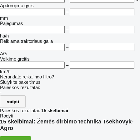
Apdorojimo gylis
–
mm
Pajėgumas
–
ha/h
Reikiama traktoriaus galia
–
AG
Veikimo greitis
–
km/h
Nerandate reikalingo filtro?
Siūlykite pakeitimus
Paieškos rezultatai:
-
rodyti
Paieškos rezultatai:
15 skelbimai
Rodyti
15 skelbimai:
Žemės dirbimo technika Tsekhovyk-
Agro