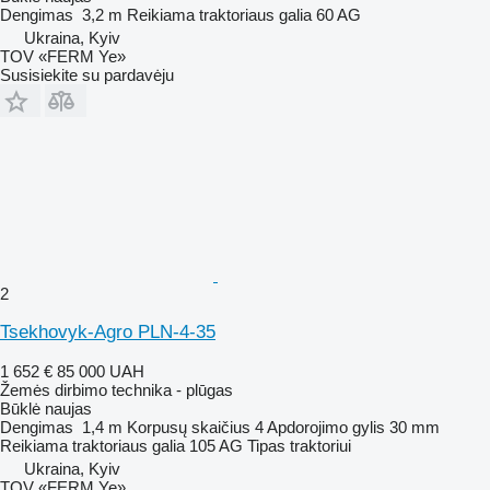
Dengimas
3,2 m
Reikiama traktoriaus galia
60 AG
Ukraina, Kyiv
TOV «FERM Ye»
Susisiekite su pardavėju
2
Tsekhovyk-Agro PLN-4-35
1 652 €
85 000 UAH
Žemės dirbimo technika - plūgas
Būklė
naujas
Dengimas
1,4 m
Korpusų skaičius
4
Apdorojimo gylis
30 mm
Reikiama traktoriaus galia
105 AG
Tipas
traktoriui
Ukraina, Kyiv
TOV «FERM Ye»