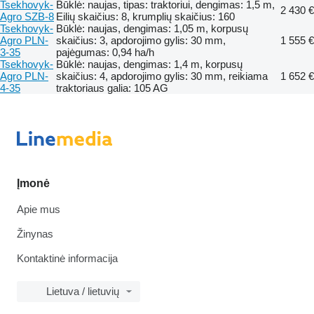
Tsekhovyk-
Būklė: naujas, tipas: traktoriui, dengimas: 1,5 m,
2 430 €
Agro SZB-8
Eilių skaičius: 8, krumplių skaičius: 160
Tsekhovyk-
Būklė: naujas, dengimas: 1,05 m, korpusų
Agro PLN-
skaičius: 3, apdorojimo gylis: 30 mm,
1 555 €
3-35
pajėgumas: 0,94 ha/h
Tsekhovyk-
Būklė: naujas, dengimas: 1,4 m, korpusų
Agro PLN-
skaičius: 4, apdorojimo gylis: 30 mm, reikiama
1 652 €
4-35
traktoriaus galia: 105 AG
Įmonė
Apie mus
Žinynas
Kontaktinė informacija
Lietuva / lietuvių