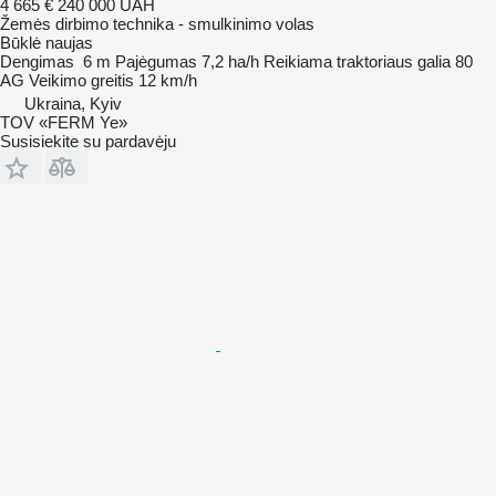
4 665 €
240 000 UAH
Žemės dirbimo technika - smulkinimo volas
Būklė
naujas
Dengimas
6 m
Pajėgumas
7,2 ha/h
Reikiama traktoriaus galia
80
AG
Veikimo greitis
12 km/h
Ukraina, Kyiv
TOV «FERM Ye»
Susisiekite su pardavėju