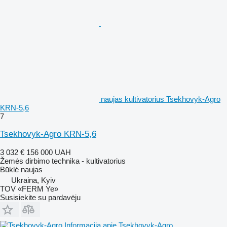
naujas kultivatorius Tsekhovyk-Agro
KRN-5,6
7
Tsekhovyk-Agro KRN-5,6
3 032 €
156 000 UAH
Žemės dirbimo technika - kultivatorius
Būklė
naujas
Ukraina, Kyiv
TOV «FERM Ye»
Susisiekite su pardavėju
Informacija apie Tsekhovyk-Agro