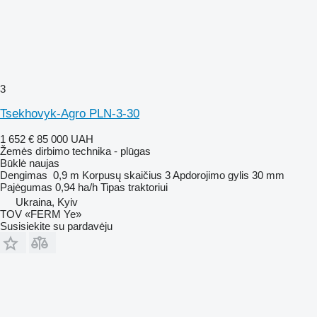
3
Tsekhovyk-Agro PLN-3-30
1 652 €
85 000 UAH
Žemės dirbimo technika - plūgas
Būklė
naujas
Dengimas
0,9 m
Korpusų skaičius
3
Apdorojimo gylis
30 mm
Pajėgumas
0,94 ha/h
Tipas
traktoriui
Ukraina, Kyiv
TOV «FERM Ye»
Susisiekite su pardavėju