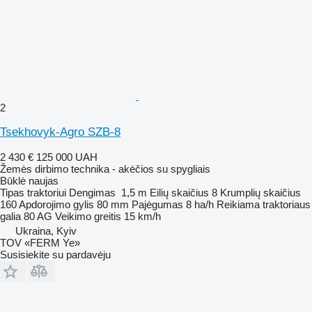
2
Tsekhovyk-Agro SZB-8
2 430 €
125 000 UAH
Žemės dirbimo technika - akėčios su spygliais
Būklė
naujas
Tipas
traktoriui
Dengimas
1,5 m
Eilių skaičius
8
Krumplių skaičius
160
Apdorojimo gylis
80 mm
Pajėgumas
8 ha/h
Reikiama traktoriaus
galia
80 AG
Veikimo greitis
15 km/h
Ukraina, Kyiv
TOV «FERM Ye»
Susisiekite su pardavėju