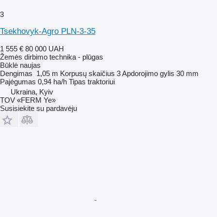
3
Tsekhovyk-Agro PLN-3-35
1 555 €
80 000 UAH
Žemės dirbimo technika - plūgas
Būklė
naujas
Dengimas
1,05 m
Korpusų skaičius
3
Apdorojimo gylis
30 mm
Pajėgumas
0,94 ha/h
Tipas
traktoriui
Ukraina, Kyiv
TOV «FERM Ye»
Susisiekite su pardavėju