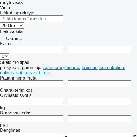
rodyti visas
Vieta
Ieškoti spindulyje
Lietuva
kita
Ukraina
Kaina
–
Skelbimo tipas
prekyba
iš gamintojo
išperkamoji nuoma
kreditas
išsimokėtinai
dalimis
keitimas
keitimas
Pagaminimo metai
–
Charakteristikos
Grynasis svoris
–
kg
Darbo valandos
–
m/h
Dengimas
–
m