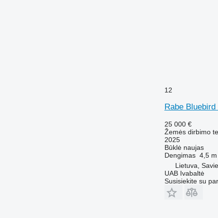
12
Rabe Bluebird
25 000 €
Žemės dirbimo tec
2025
Būklė
naujas
Dengimas
4,5 m
Lietuva, Savie
UAB Ivabaltė
Susisiekite su pa