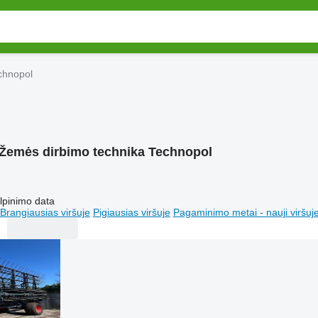
chnopol
Žemės dirbimo technika Technopol
lpinimo data
Brangiausias viršuje
Pigiausias viršuje
Pagaminimo metai - nauji viršuj