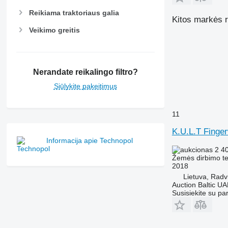
Reikiama traktoriaus galia
Kitos markės r
Veikimo greitis
Nerandate reikalingo filtro?
Siūlykite pakeitimus
11
K.U.L.T Finge
Informacija apie Technopol
2 4
Žemės dirbimo tech
2018
Lietuva, Radvi
Auction Baltic U
Susisiekite su pa