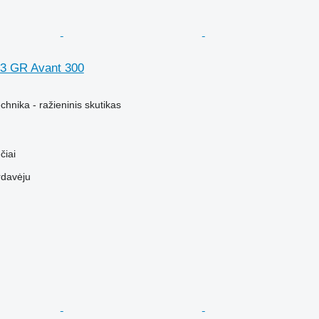
 3 GR Avant 300
hnika - ražieninis skutikas
čiai
rdavėju