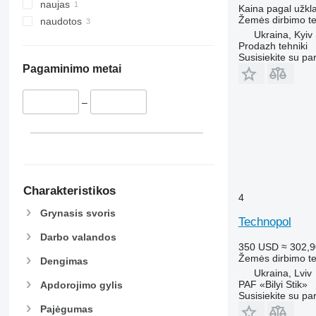
naujas
Kaina pagal užkl
Žemės dirbimo tec
naudotos
Ukraina, Kyiv
Prodazh tehniki
Susisiekite su pa
Pagaminimo metai
–
Charakteristikos
4
Grynasis svoris
Technopol
Darbo valandos
350 USD
≈ 302,9
Žemės dirbimo tec
Dengimas
Ukraina, Lviv
PAF «Bilyi Stik»
Apdorojimo gylis
Susisiekite su pa
Pajėgumas