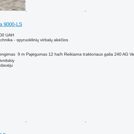
ta 9000-LS
000 UAH
hnika - spyruoklinių virbalų akėčios
engimas
9 m
Pajėgumas
12 ha/h
Reikiama traktoriaus galia
240 AG
Ve
vnitskiy
rdavėju