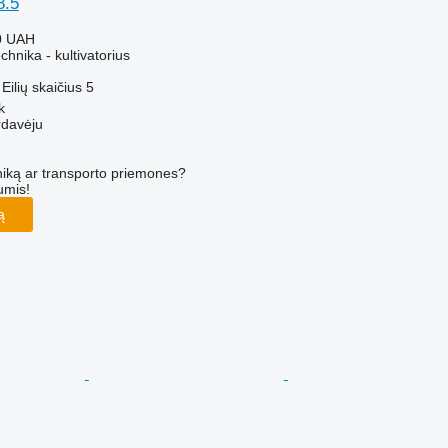
8.5
0 UAH
hnika - kultivatorius
Eilių skaičius
5
k
rdavėju
iką ar transporto priemones?
umis!
ą