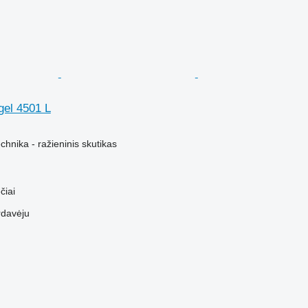
el 4501 L
hnika - ražieninis skutikas
čiai
rdavėju