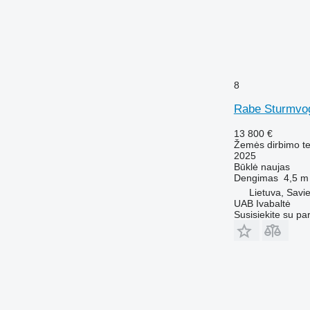
8
Rabe Sturmvog
13 800 €
Žemės dirbimo tec
2025
Būklė
naujas
Dengimas
4,5 m
Lietuva, Savie
UAB Ivabaltė
Susisiekite su pa