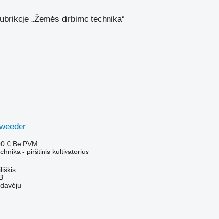
ubrikoje „Žemės dirbimo technika“
rweeder
00 €
Be PVM
nika - pirštinis kultivatorius
liškis
AB
rdavėju