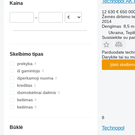
Technopol AK 
Kaina
Smaragd
12 630 €
650 00
VariDiamant
Žemės dirbimo tec
–
VariOpal
2014
Dengimas
8,5 m
VariTansanit
Ukraina, Tepli
VariTitan
Susisiekite su pa
VarioPack
Zirkon
Parduodate techn
Skelbimo tipas
Darykite tai su m
prekyba
Įdėti skelbim
iš gamintojo
išperkamoji nuoma
kreditas
išsimokėtinai dalimis
keitimas
keitimas
8
Būklė
Technopol