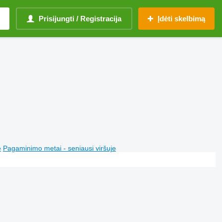
Prisijungti / Registracija
Įdėti skelbimą
e
Pagaminimo metai - seniausi viršuje