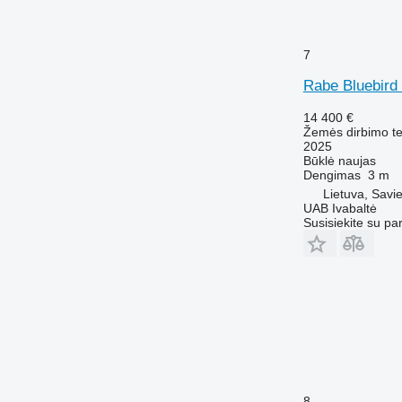
7
Rabe Bluebird
14 400 €
Žemės dirbimo tec
2025
Būklė
naujas
Dengimas
3 m
Lietuva, Savie
UAB Ivabaltė
Susisiekite su pa
8