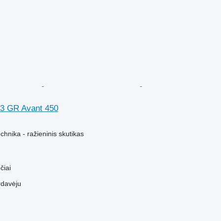
 3 GR Avant 450
hnika - ražieninis skutikas
čiai
rdavėju