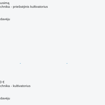
ausimą
hnika - priešsėjinis kultivatorius
rdavėju
0 €
hnika - kultivatorius
rdavėju