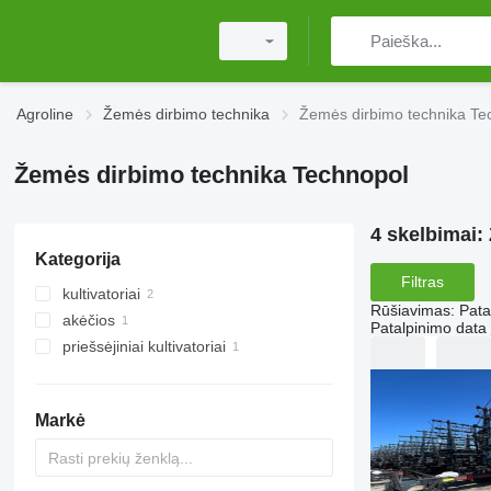
Agroline
Žemės dirbimo technika
Žemės dirbimo technika Te
Žemės dirbimo technika Technopol
4 skelbimai:
Kategorija
Filtras
kultivatoriai
Rūšiavimas
:
Pata
akėčios
Patalpinimo data
priešsėjiniai kultivatoriai
spyruoklinių virbalų akėčios
Markė