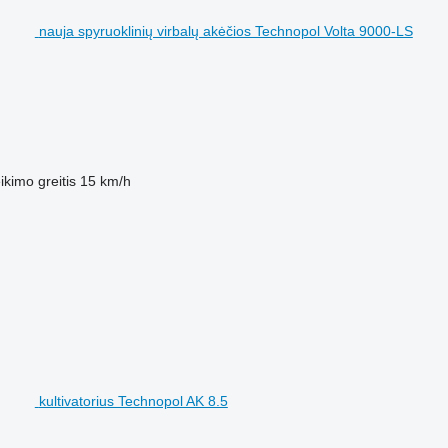
nauja spyruoklinių virbalų akėčios Technopol Volta 9000-LS
ikimo greitis
15 km/h
kultivatorius Technopol AK 8.5