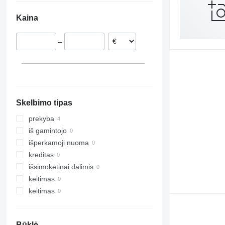
Nyderlandai
TLD
Rubin
W-series
Kaina
Slovakija
Smaragd
Vokietija
VariDiamant
–
VariOpal
VariTansanit
VariTitan
VarioPack
Zirkon
Skelbimo tipas
prekyba
iš gamintojo
išperkamoji nuoma
kreditas
išsimokėtinai dalimis
keitimas
keitimas
Būklė