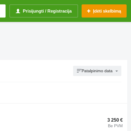
Prisijungti / Registracija
Įdėti skelbimą
Patalpinimo data
3 250 €
Be PVM