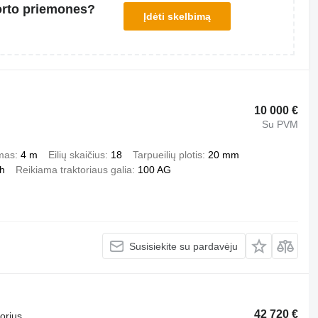
orto priemones?
Įdėti skelbimą
10 000 €
Su PVM
mas
4 m
Eilių skaičius
18
Tarpueilių plotis
20 mm
/h
Reikiama traktoriaus galia
100 AG
Susisiekite su pardavėju
42 720 €
torius