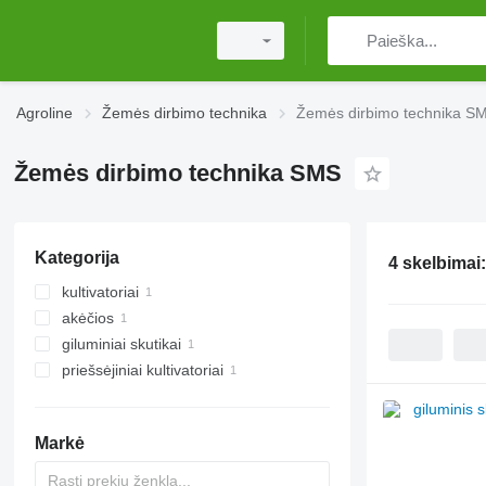
Agroline
Žemės dirbimo technika
Žemės dirbimo technika S
Žemės dirbimo technika SMS
Kategorija
4 skelbimai
kultivatoriai
akėčios
giluminiai skutikai
diskinės akėčios
priešsėjiniai kultivatoriai
Markė