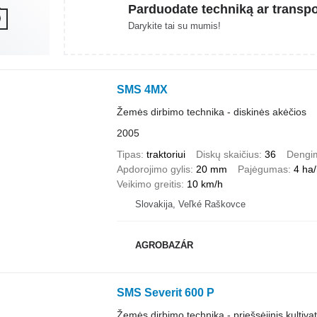
Parduodate techniką ar transp
Darykite tai su mumis!
SMS 4MX
Žemės dirbimo technika - diskinės akėčios
2005
Tipas
traktoriui
Diskų skaičius
36
Dengi
Apdorojimo gylis
20 mm
Pajėgumas
4 ha
Veikimo greitis
10 km/h
Slovakija, Veľké Raškovce
AGROBAZÁR
SMS Severit 600 P
Žemės dirbimo technika - priešsėjinis kultiva