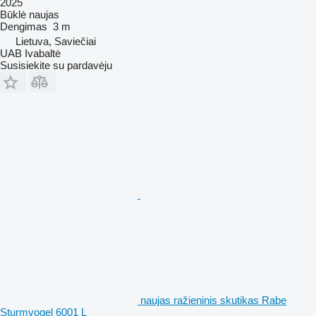
2025
Būklė
naujas
Dengimas
3 m
Lietuva, Saviečiai
UAB Ivabaltė
Susisiekite su pardavėju
naujas ražieninis skutikas Rabe
Sturmvogel 6001 L