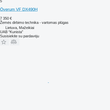
5
Överum VF DX490H
7 350 €
Žemės dirbimo technika - vartomas plūgas
Lietuva, Mažeikiai
UAB “Kunista”
Susisiekite su pardavėju