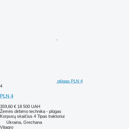
plūgas PLN 4
4
PLN 4
359,60 €
18 500 UAH
Žemės dirbimo technika - plūgas
Korpusų skaičius
4
Tipas
traktoriui
Ukraina, Grechana
Vitagro