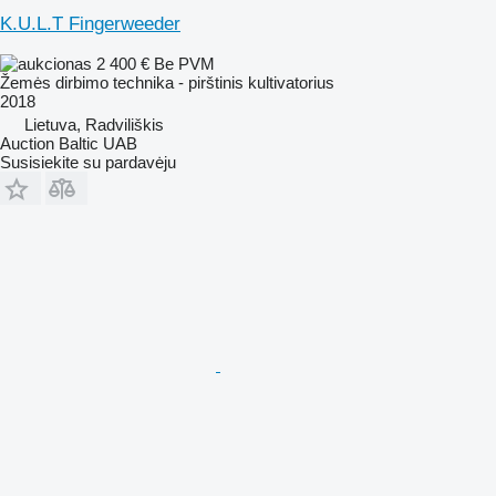
K.U.L.T Fingerweeder
2 400 €
Be PVM
Žemės dirbimo technika - pirštinis kultivatorius
2018
Lietuva, Radviliškis
Auction Baltic UAB
Susisiekite su pardavėju