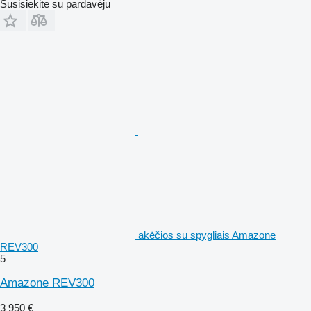
Susisiekite su pardavėju
akėčios su spygliais Amazone
REV300
5
Amazone REV300
3 950 €