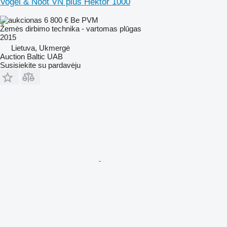
Vogel & Noot VN plus Hektor 1000
6 800 €
Be PVM
Žemės dirbimo technika - vartomas plūgas
2015
Lietuva, Ukmergė
Auction Baltic UAB
Susisiekite su pardavėju