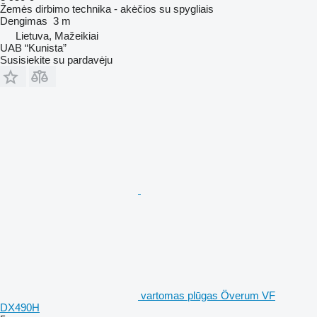
Žemės dirbimo technika - akėčios su spygliais
Dengimas
3 m
Lietuva, Mažeikiai
UAB “Kunista”
Susisiekite su pardavėju
vartomas plūgas Överum VF
DX490H