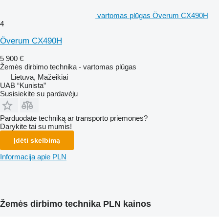
vartomas plūgas Överum CX490H
4
Överum CX490H
5 900 €
Žemės dirbimo technika - vartomas plūgas
Lietuva, Mažeikiai
UAB “Kunista”
Susisiekite su pardavėju
Parduodate techniką ar transporto priemones?
Darykite tai su mumis!
Įdėti skelbimą
Informacija apie PLN
Žemės dirbimo technika PLN kainos