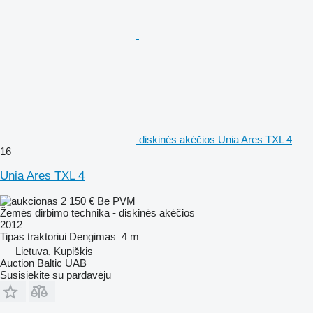
diskinės akėčios Unia Ares TXL 4
16
Unia Ares TXL 4
2 150 €
Be PVM
Žemės dirbimo technika - diskinės akėčios
2012
Tipas
traktoriui
Dengimas
4 m
Lietuva, Kupiškis
Auction Baltic UAB
Susisiekite su pardavėju