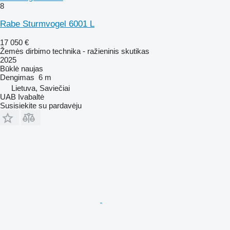
8
Rabe Sturmvogel 6001 L
17 050 €
Žemės dirbimo technika - ražieninis skutikas
2025
Būklė
naujas
Dengimas
6 m
Lietuva, Saviečiai
UAB Ivabaltė
Susisiekite su pardavėju