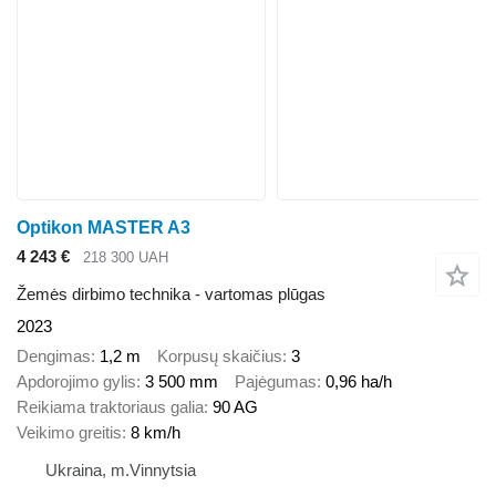
Optikon MASTER A3
4 243 €
218 300 UAH
Žemės dirbimo technika - vartomas plūgas
2023
Dengimas
1,2 m
Korpusų skaičius
3
Apdorojimo gylis
3 500 mm
Pajėgumas
0,96 ha/h
Reikiama traktoriaus galia
90 AG
Veikimo greitis
8 km/h
Ukraina, m.Vinnytsia