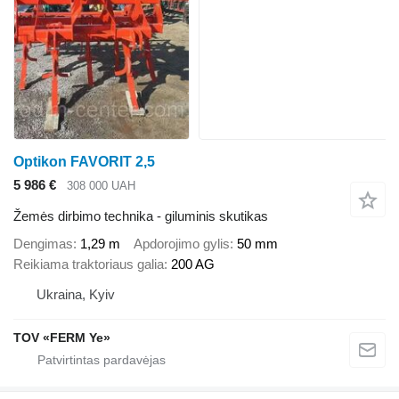
Optikon FAVORIT 2,5
5 986 €
308 000 UAH
Žemės dirbimo technika - giluminis skutikas
Dengimas
1,29 m
Apdorojimo gylis
50 mm
Reikiama traktoriaus galia
200 AG
Ukraina, Kyiv
TOV «FERM Ye»