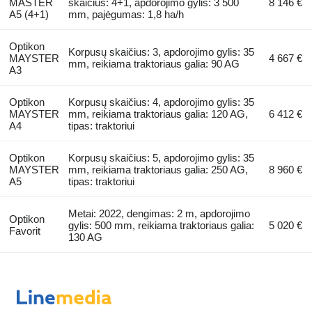
MASTER
skaičius: 4+1, apdorojimo gylis: 3 500
8 146 €
A5 (4+1)
mm, pajėgumas: 1,8 ha/h
Optikon
Korpusų skaičius: 3, apdorojimo gylis: 35
MAYSTER
4 667 €
mm, reikiama traktoriaus galia: 90 AG
A3
Optikon
Korpusų skaičius: 4, apdorojimo gylis: 35
MAYSTER
mm, reikiama traktoriaus galia: 120 AG,
6 412 €
A4
tipas: traktoriui
Optikon
Korpusų skaičius: 5, apdorojimo gylis: 35
MAYSTER
mm, reikiama traktoriaus galia: 250 AG,
8 960 €
A5
tipas: traktoriui
Metai: 2022, dengimas: 2 m, apdorojimo
Optikon
gylis: 500 mm, reikiama traktoriaus galia:
5 020 €
Favorit
130 AG