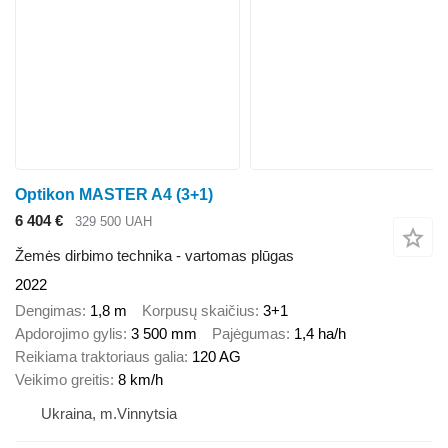
Optikon MASTER A4 (3+1)
6 404 €
329 500 UAH
Žemės dirbimo technika - vartomas plūgas
2022
Dengimas
1,8 m
Korpusų skaičius
3+1
Apdorojimo gylis
3 500 mm
Pajėgumas
1,4 ha/h
Reikiama traktoriaus galia
120 AG
Veikimo greitis
8 km/h
Ukraina, m.Vinnytsia