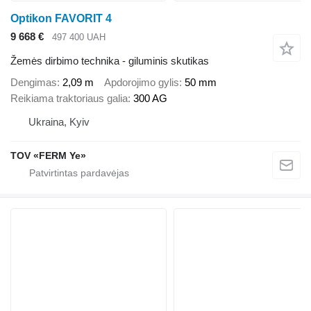
Optikon FAVORIT 4
9 668 €
497 400 UAH
Žemės dirbimo technika - giluminis skutikas
Dengimas
2,09 m
Apdorojimo gylis
50 mm
Reikiama traktoriaus galia
300 AG
Ukraina, Kyiv
TOV «FERM Ye»