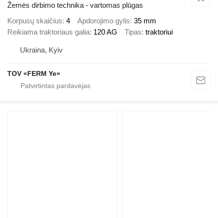
Žemės dirbimo technika - vartomas plūgas
Korpusų skaičius
4
Apdorojimo gylis
35 mm
Reikiama traktoriaus galia
120 AG
Tipas
traktoriui
Ukraina, Kyiv
TOV «FERM Ye»