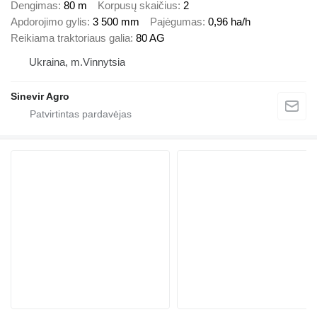
Dengimas
80 m
Korpusų skaičius
2
Apdorojimo gylis
3 500 mm
Pajėgumas
0,96 ha/h
Reikiama traktoriaus galia
80 AG
Ukraina, m.Vinnytsia
Sinevir Agro