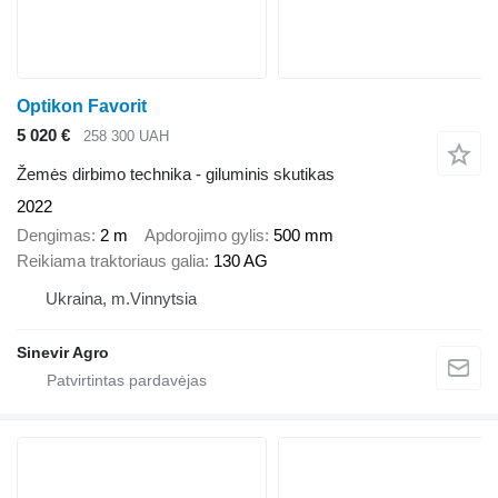
Optikon Favorit
5 020 €
258 300 UAH
Žemės dirbimo technika - giluminis skutikas
2022
Dengimas
2 m
Apdorojimo gylis
500 mm
Reikiama traktoriaus galia
130 AG
Ukraina, m.Vinnytsia
Sinevir Agro