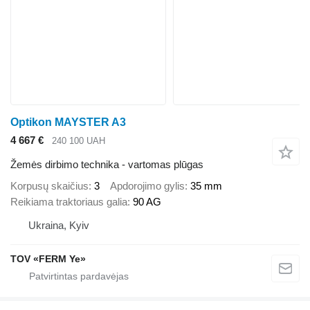
Optikon MAYSTER A3
4 667 €
240 100 UAH
Žemės dirbimo technika - vartomas plūgas
Korpusų skaičius
3
Apdorojimo gylis
35 mm
Reikiama traktoriaus galia
90 AG
Ukraina, Kyiv
TOV «FERM Ye»