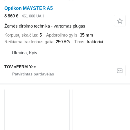
Optikon MAYSTER A5
8 960 €
461 000 UAH
Žemės dirbimo technika - vartomas plūgas
Korpusų skaičius
5
Apdorojimo gylis
35 mm
Reikiama traktoriaus galia
250 AG
Tipas
traktoriui
Ukraina, Kyiv
TOV «FERM Ye»