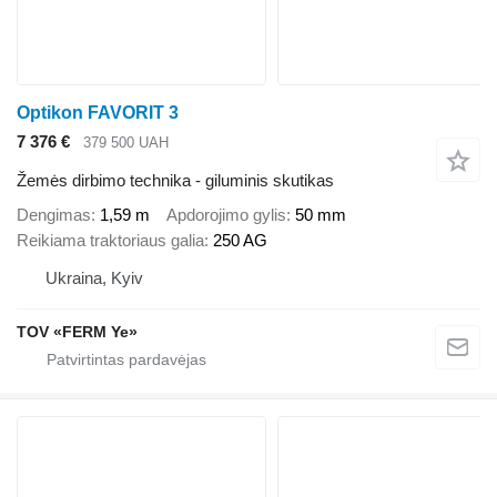
Optikon FAVORIT 3
7 376 €
379 500 UAH
Žemės dirbimo technika - giluminis skutikas
Dengimas
1,59 m
Apdorojimo gylis
50 mm
Reikiama traktoriaus galia
250 AG
Ukraina, Kyiv
TOV «FERM Ye»