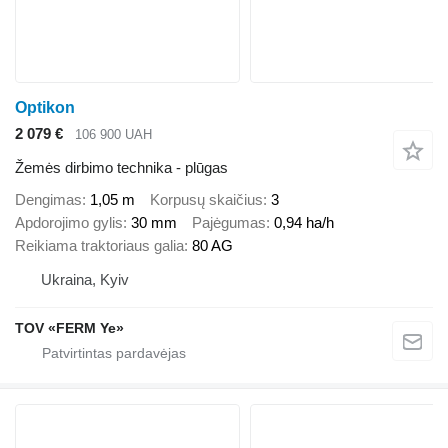
Optikon
2 079 €
106 900 UAH
Žemės dirbimo technika - plūgas
Dengimas
1,05 m
Korpusų skaičius
3
Apdorojimo gylis
30 mm
Pajėgumas
0,94 ha/h
Reikiama traktoriaus galia
80 AG
Ukraina, Kyiv
TOV «FERM Ye»