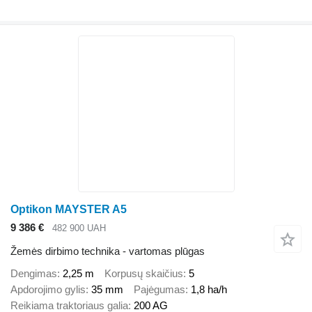
Optikon MAYSTER A5
9 386 €
482 900 UAH
Žemės dirbimo technika - vartomas plūgas
Dengimas
2,25 m
Korpusų skaičius
5
Apdorojimo gylis
35 mm
Pajėgumas
1,8 ha/h
Reikiama traktoriaus galia
200 AG