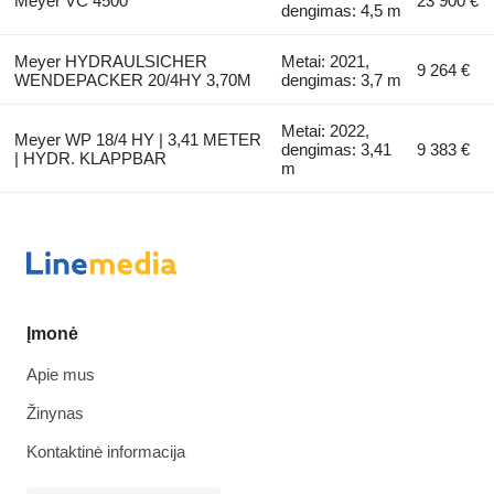
Meyer VC 4500
23 900 €
dengimas: 4,5 m
Meyer HYDRAULSICHER
Metai: 2021,
9 264 €
WENDEPACKER 20/4HY 3,70M
dengimas: 3,7 m
Metai: 2022,
Meyer WP 18/4 HY | 3,41 METER
dengimas: 3,41
9 383 €
| HYDR. KLAPPBAR
m
Įmonė
Apie mus
Žinynas
Kontaktinė informacija