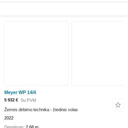
Meyer WP 14/4
5 932 €
Su PVM
Žemės dirbimo technika - žiedinis volas
2022
Dengimas
2,68 m