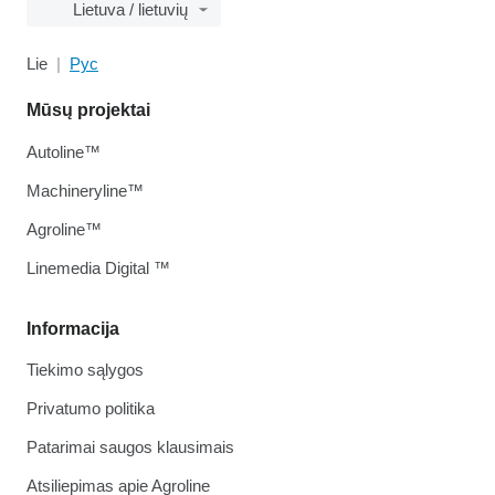
Lietuva / lietuvių
Lie
Рус
Mūsų projektai
Autoline™
Machineryline™
Agroline™
Linemedia Digital ™
Informacija
Tiekimo sąlygos
Privatumo politika
Patarimai saugos klausimais
Atsiliepimas apie Agroline