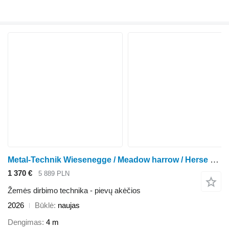
Metal-Technik Wiesenegge / Meadow harrow / Herse de prairie / Włóka 4 m
1 370 €
5 889 PLN
Žemės dirbimo technika - pievų akėčios
2026
Būklė
naujas
Dengimas
4 m