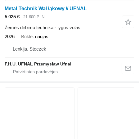
Metal-Technik Wał łąkowy // UFNAL
5 025 €
21 600 PLN
Žemės dirbimo technika - lygus volas
2026
Būklė
naujas
Lenkija, Stoczek
F.H.U. UFNAL Przemysław Ufnal