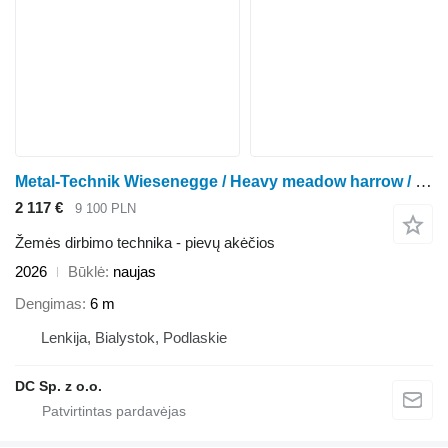
Metal-Technik Wiesenegge / Heavy meadow harrow / Herse de prairie lourde 6 m
2 117 €
9 100 PLN
Žemės dirbimo technika - pievų akėčios
2026
Būklė
naujas
Dengimas
6 m
Lenkija, Bialystok, Podlaskie
DC Sp. z o.o.