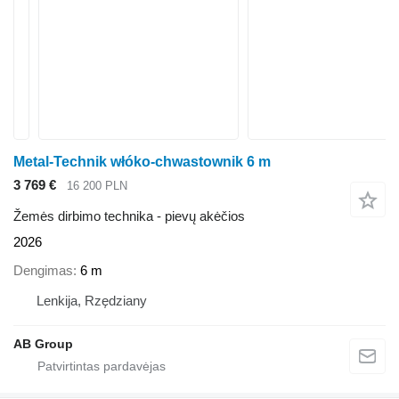
Metal-Technik włóko-chwastownik 6 m
3 769 €
16 200 PLN
Žemės dirbimo technika - pievų akėčios
2026
Dengimas
6 m
Lenkija, Rzędziany
AB Group