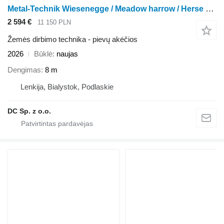
Metal-Technik Wiesenegge / Meadow harrow / Herse de prairie / Strigliatrice 8
2 594 €
11 150 PLN
Žemės dirbimo technika - pievų akėčios
2026
Būklė
naujas
Dengimas
8 m
Lenkija, Bialystok, Podlaskie
DC Sp. z o.o.