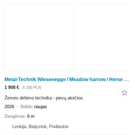
Metal-Technik Wiesenegge / Meadow harrow / Herse de prairie / Włóka łąkowa 6 m
1 908 €
8 200 PLN
Žemės dirbimo technika - pievų akėčios
2026
Būklė
naujas
Dengimas
6 m
Lenkija, Bialystok, Podlaskie