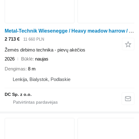
Metal-Technik Wiesenegge / Heavy meadow harrow / Herse de prairie lourde 8 m
2 713 €
11 660 PLN
Žemės dirbimo technika - pievų akėčios
2026
Būklė
naujas
Dengimas
8 m
Lenkija, Bialystok, Podlaskie
DC Sp. z o.o.