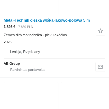
Metal-Technik ciężka włóka łąkowo-polowa 5 m
1 826 €
7 850 PLN
Žemės dirbimo technika - pievų akėčios
2026
Lenkija, Rzędziany
AB Group