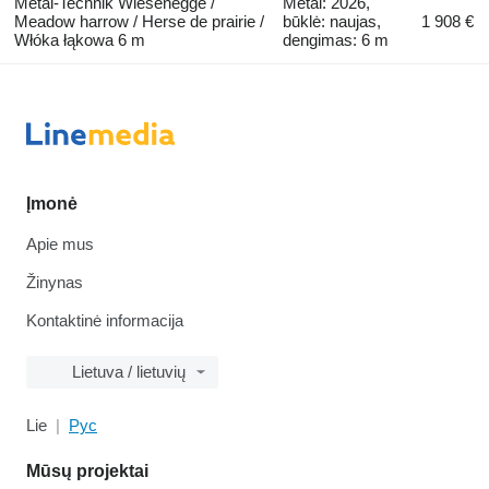
Metal-Technik Wiesenegge /
Metai: 2026,
Meadow harrow / Herse de prairie /
būklė: naujas,
1 908 €
Włóka łąkowa 6 m
dengimas: 6 m
Įmonė
Apie mus
Žinynas
Kontaktinė informacija
Lietuva / lietuvių
Lie
Рус
Mūsų projektai