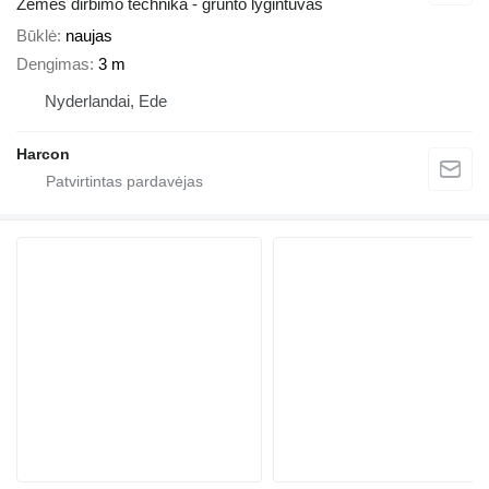
Žemės dirbimo technika - grunto lygintuvas
Būklė
naujas
Dengimas
3 m
Nyderlandai, Ede
Harcon