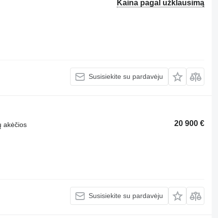
Kaina pagal užklausimą
Susisiekite su pardavėju
20 900 €
ų akėčios
Susisiekite su pardavėju