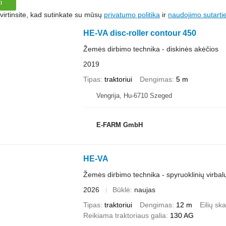
i
irtinsite, kad sutinkate su mūsų
privatumo politika
ir
naudojimo sutarti
HE-VA disc-roller contour 450
Žemės dirbimo technika - diskinės akėčios
2019
Tipas
traktoriui
Dengimas
5 m
Vengrija, Hu-6710 Szeged
E-FARM GmbH
HE-VA
Žemės dirbimo technika - spyruoklinių virbal
2026
Būklė
naujas
Tipas
traktoriui
Dengimas
12 m
Eilių ska
Reikiama traktoriaus galia
130 AG