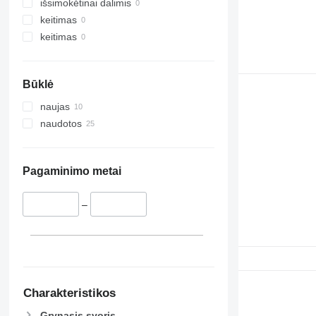
išsimokėtinai dalimis
keitimas
keitimas
Būklė
naujas
naudotos
Pagaminimo metai
–
Charakteristikos
Grynasis svoris