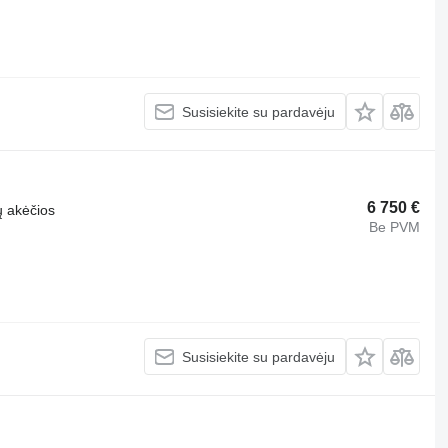
Susisiekite su pardavėju
6 750 €
ų akėčios
Be PVM
Susisiekite su pardavėju