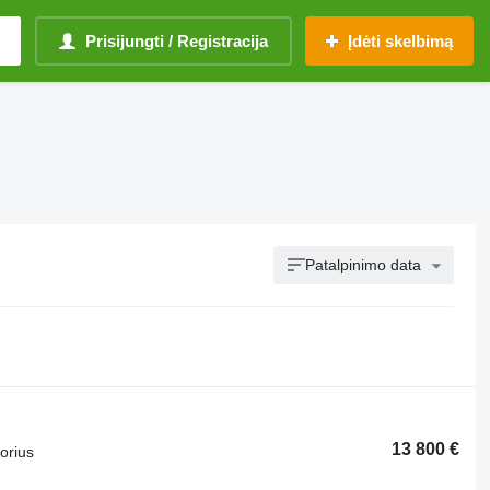
Prisijungti / Registracija
Įdėti skelbimą
Patalpinimo data
13 800 €
torius