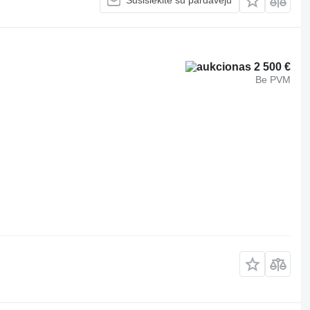
Susisiekite su pardavėju
2 500 €
Be PVM