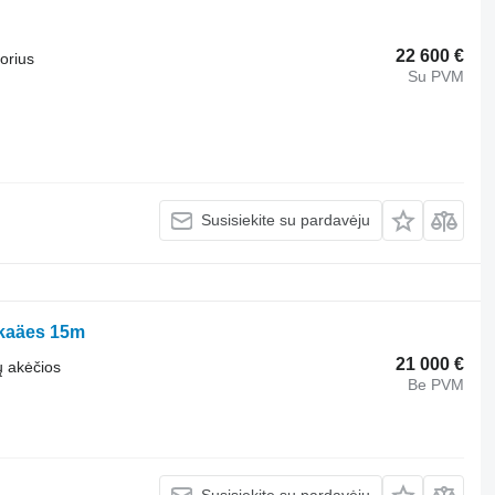
22 600 €
torius
Su PVM
Susisiekite su pardavėju
kkaäes 15m
21 000 €
ų akėčios
Be PVM