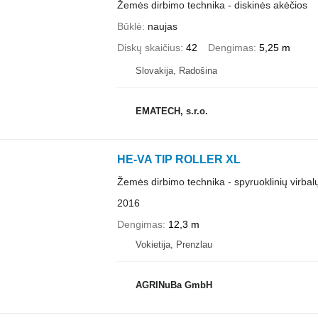
Žemės dirbimo technika - diskinės akėčios
Būklė
naujas
Diskų skaičius
42
Dengimas
5,25 m
Slovakija, Radošina
EMATECH, s.r.o.
HE-VA TIP ROLLER XL
Žemės dirbimo technika - spyruoklinių virbal
2016
Dengimas
12,3 m
Vokietija, Prenzlau
AGRINuBa GmbH