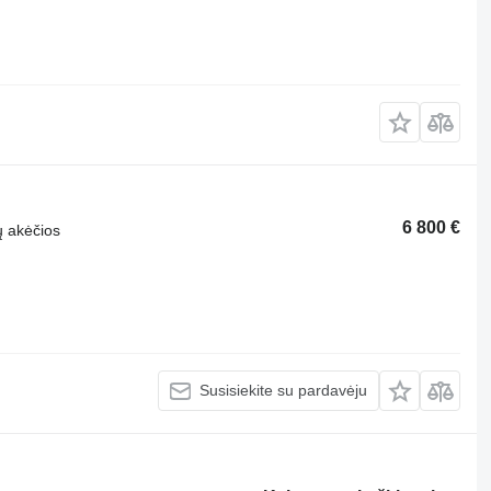
6 800 €
ų akėčios
Susisiekite su pardavėju