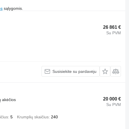
es
sąlygomis.
26 861 €
Su PVM
Susisiekite su pardavėju
20 000 €
ų akėčios
Su PVM
ičius
5
Krumplių skaičius
240