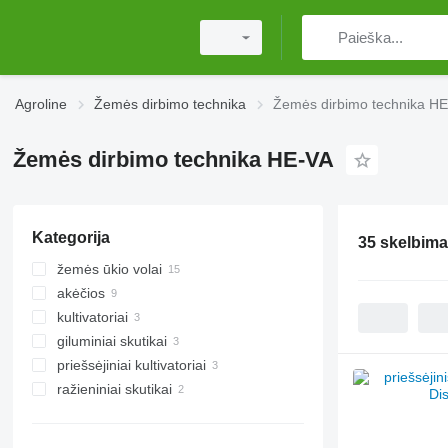
Agroline
Žemės dirbimo technika
Žemės dirbimo technika H
Žemės dirbimo technika HE-VA
Kategorija
35 skelbima
žemės ūkio volai
akėčios
Kembridžo volai
kultivatoriai
smulkinimo volai
spyruoklinių virbalų akėčios
giluminiai skutikai
diskinės akėčios
priešsėjiniai kultivatoriai
ražieniniai skutikai