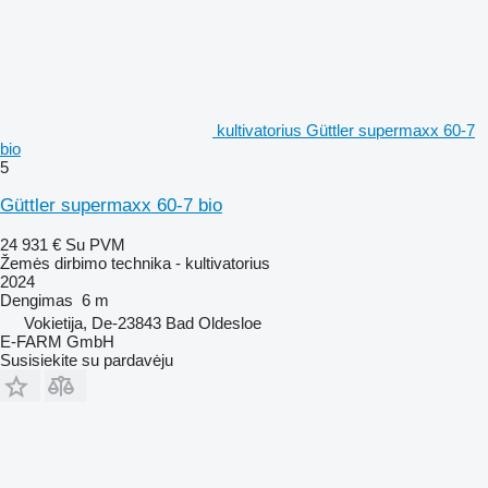
kultivatorius Güttler supermaxx 60-7
bio
5
Güttler supermaxx 60-7 bio
24 931 €
Su PVM
Žemės dirbimo technika - kultivatorius
2024
Dengimas
6 m
Vokietija, De-23843 Bad Oldesloe
E-FARM GmbH
Susisiekite su pardavėju