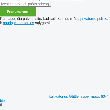
Prenumeruoti
Paspaudę čia patvirtinsite, kad sutinkate su mūsų
privatumo politika
ir
naudojimo sutarties
sąlygomis.
kultivatorius Güttler super maxx 60-7
bio
6