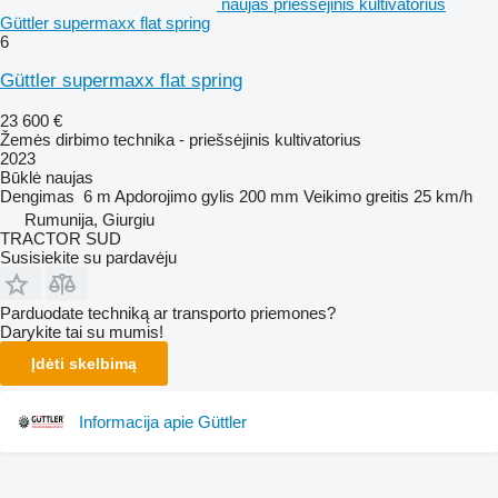
naujas priešsėjinis kultivatorius
Güttler supermaxx flat spring
6
Güttler supermaxx flat spring
23 600 €
Žemės dirbimo technika - priešsėjinis kultivatorius
2023
Būklė
naujas
Dengimas
6 m
Apdorojimo gylis
200 mm
Veikimo greitis
25 km/h
Rumunija, Giurgiu
TRACTOR SUD
Susisiekite su pardavėju
Parduodate techniką ar transporto priemones?
Darykite tai su mumis!
Įdėti skelbimą
Informacija apie Güttler