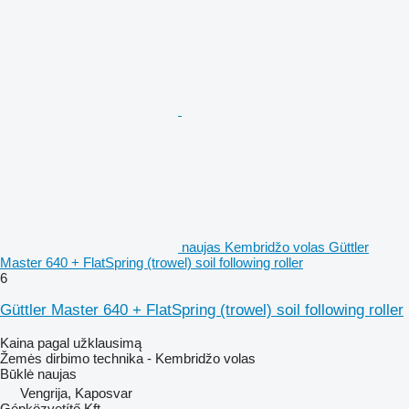
naujas Kembridžo volas Güttler
Master 640 + FlatSpring (trowel) soil following roller
6
Güttler Master 640 + FlatSpring (trowel) soil following roller
Kaina pagal užklausimą
Žemės dirbimo technika - Kembridžo volas
Būklė
naujas
Vengrija, Kaposvar
Gépközvetítő Kft.