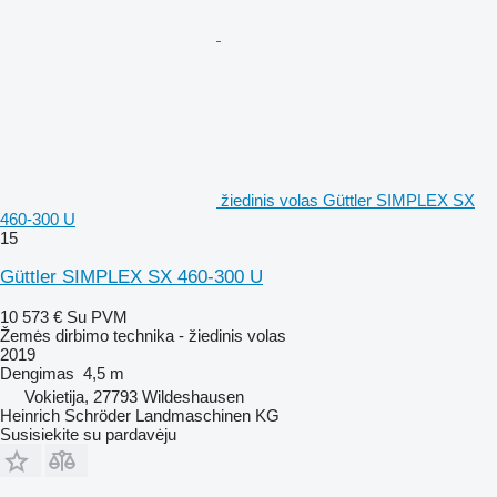
žiedinis volas Güttler SIMPLEX SX
460-300 U
15
Güttler SIMPLEX SX 460-300 U
10 573 €
Su PVM
Žemės dirbimo technika - žiedinis volas
2019
Dengimas
4,5 m
Vokietija, 27793 Wildeshausen
Heinrich Schröder Landmaschinen KG
Susisiekite su pardavėju