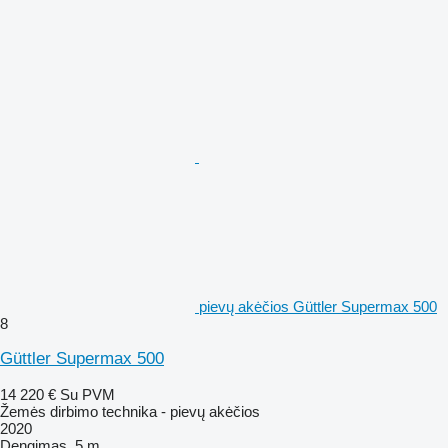
pievų akėčios Güttler Supermax 500
8
Güttler Supermax 500
14 220 €
Su PVM
Žemės dirbimo technika - pievų akėčios
2020
Dengimas
5 m