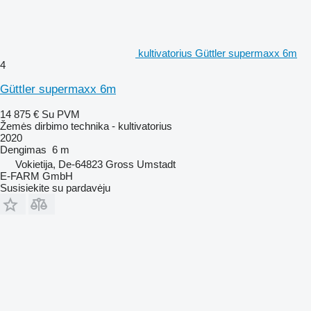
kultivatorius Güttler supermaxx 6m
4
Güttler supermaxx 6m
14 875 €
Su PVM
Žemės dirbimo technika - kultivatorius
2020
Dengimas
6 m
Vokietija, De-64823 Gross Umstadt
E-FARM GmbH
Susisiekite su pardavėju