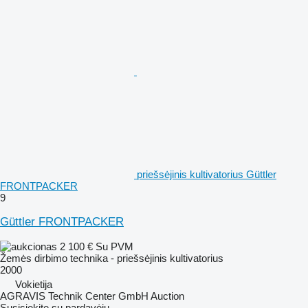
priešsėjinis kultivatorius Güttler
FRONTPACKER
9
Güttler FRONTPACKER
2 100 €
Su PVM
Žemės dirbimo technika - priešsėjinis kultivatorius
2000
Vokietija
AGRAVIS Technik Center GmbH Auction
Susisiekite su pardavėju