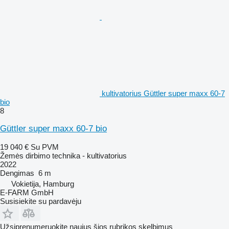
kultivatorius Güttler super maxx 60-7
bio
8
Güttler super maxx 60-7 bio
19 040 €
Su PVM
Žemės dirbimo technika - kultivatorius
2022
Dengimas
6 m
Vokietija, Hamburg
E-FARM GmbH
Susisiekite su pardavėju
Užsiprenumeruokite naujus šios rubrikos skelbimus