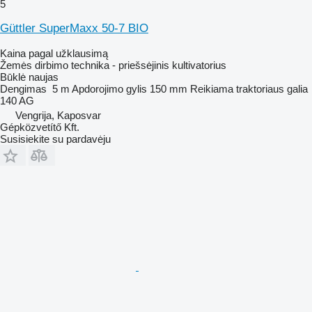
5
Güttler SuperMaxx 50-7 BIO
Kaina pagal užklausimą
Žemės dirbimo technika - priešsėjinis kultivatorius
Būklė
naujas
Dengimas
5 m
Apdorojimo gylis
150 mm
Reikiama traktoriaus galia
140 AG
Vengrija, Kaposvar
Gépközvetítő Kft.
Susisiekite su pardavėju