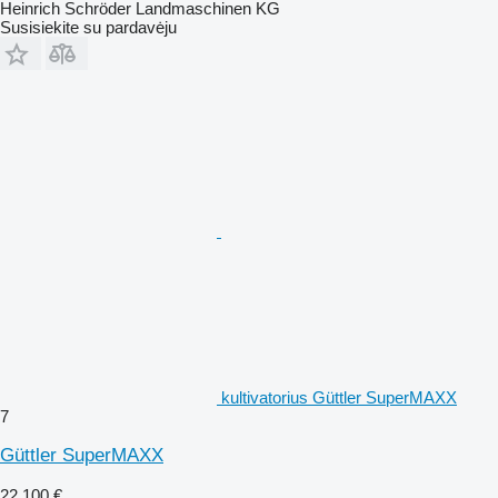
Heinrich Schröder Landmaschinen KG
Susisiekite su pardavėju
kultivatorius Güttler SuperMAXX
7
Güttler SuperMAXX
22 100 €