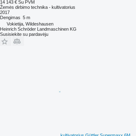
14 143 €
Su PVM
Žemės dirbimo technika - kultivatorius
2017
Dengimas
5 m
Vokietija, Wildeshausen
Heinrich Schröder Landmaschinen KG
Susisiekite su pardavėju
kultivatorius Güttler Supermaxx 6M