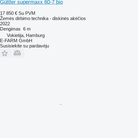
Güttler supermaxx 60-7 bio
17 850 €
Su PVM
Žemės dirbimo technika - diskinės akėčios
2022
Dengimas
6 m
Vokietija, Hamburg
E-FARM GmbH
Susisiekite su pardavėju