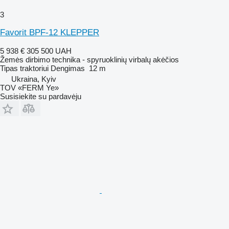
3
Favorit BPF-12 KLEPPER
5 938 €
305 500 UAH
Žemės dirbimo technika - spyruoklinių virbalų akėčios
Tipas
traktoriui
Dengimas
12 m
Ukraina, Kyiv
TOV «FERM Ye»
Susisiekite su pardavėju