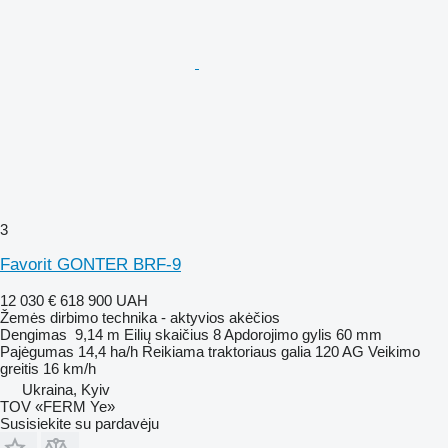
3
Favorit GONTER BRF-9
12 030 €
618 900 UAH
Žemės dirbimo technika - aktyvios akėčios
Dengimas
9,14 m
Eilių skaičius
8
Apdorojimo gylis
60 mm
Pajėgumas
14,4 ha/h
Reikiama traktoriaus galia
120 AG
Veikimo
greitis
16 km/h
Ukraina, Kyiv
TOV «FERM Ye»
Susisiekite su pardavėju