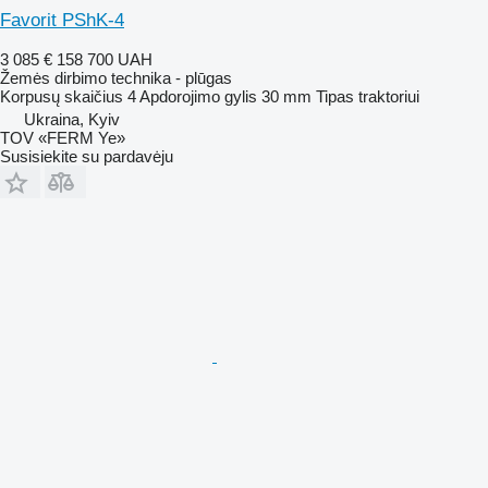
Favorit PShK-4
3 085 €
158 700 UAH
Žemės dirbimo technika - plūgas
Korpusų skaičius
4
Apdorojimo gylis
30 mm
Tipas
traktoriui
Ukraina, Kyiv
TOV «FERM Ye»
Susisiekite su pardavėju