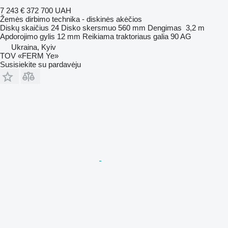
7 243 €
372 700 UAH
Žemės dirbimo technika - diskinės akėčios
Diskų skaičius
24
Disko skersmuo
560 mm
Dengimas
3,2 m
Apdorojimo gylis
12 mm
Reikiama traktoriaus galia
90 AG
Ukraina, Kyiv
TOV «FERM Ye»
Susisiekite su pardavėju