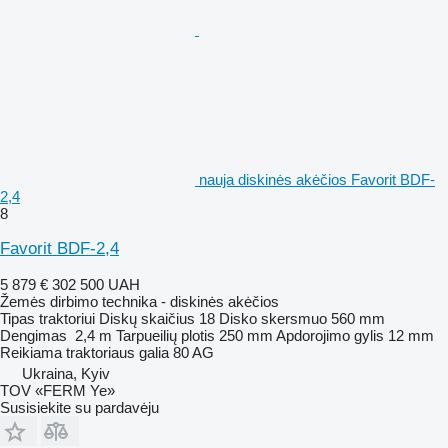
nauja diskinės akėčios Favorit BDF-
2,4
8
Favorit BDF-2,4
5 879 €
302 500 UAH
Žemės dirbimo technika - diskinės akėčios
Tipas
traktoriui
Diskų skaičius
18
Disko skersmuo
560 mm
Dengimas
2,4 m
Tarpueilių plotis
250 mm
Apdorojimo gylis
12 mm
Reikiama traktoriaus galia
80 AG
Ukraina, Kyiv
TOV «FERM Ye»
Susisiekite su pardavėju