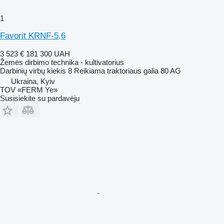
1
Favorit KRNF-5,6
3 523 €
181 300 UAH
Žemės dirbimo technika - kultivatorius
Darbinių virbų kiekis
8
Reikiama traktoriaus galia
80 AG
Ukraina, Kyiv
TOV «FERM Ye»
Susisiekite su pardavėju