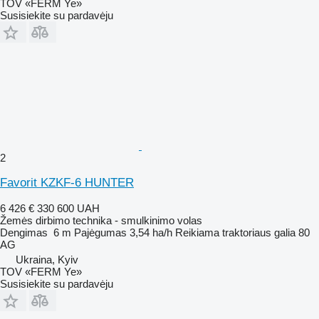
TOV «FERM Ye»
Susisiekite su pardavėju
2
Favorit KZKF-6 HUNTER
6 426 €
330 600 UAH
Žemės dirbimo technika - smulkinimo volas
Dengimas
6 m
Pajėgumas
3,54 ha/h
Reikiama traktoriaus galia
80
AG
Ukraina, Kyiv
TOV «FERM Ye»
Susisiekite su pardavėju