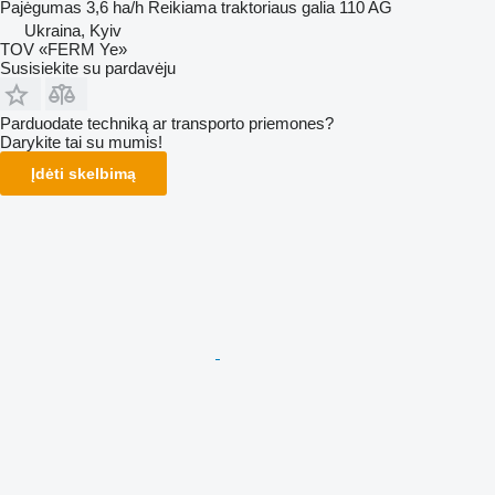
Pajėgumas
3,6 ha/h
Reikiama traktoriaus galia
110 AG
Ukraina, Kyiv
TOV «FERM Ye»
Susisiekite su pardavėju
Parduodate techniką ar transporto priemones?
Darykite tai su mumis!
Įdėti skelbimą