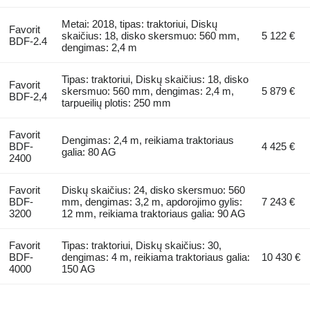
Metai: 2018, tipas: traktoriui, Diskų
Favorit
skaičius: 18, disko skersmuo: 560 mm,
5 122 €
BDF-2.4
dengimas: 2,4 m
Tipas: traktoriui, Diskų skaičius: 18, disko
Favorit
skersmuo: 560 mm, dengimas: 2,4 m,
5 879 €
BDF-2,4
tarpueilių plotis: 250 mm
Favorit
Dengimas: 2,4 m, reikiama traktoriaus
BDF-
4 425 €
galia: 80 AG
2400
Favorit
Diskų skaičius: 24, disko skersmuo: 560
BDF-
mm, dengimas: 3,2 m, apdorojimo gylis:
7 243 €
3200
12 mm, reikiama traktoriaus galia: 90 AG
Favorit
Tipas: traktoriui, Diskų skaičius: 30,
BDF-
dengimas: 4 m, reikiama traktoriaus galia:
10 430 €
4000
150 AG