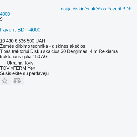
nauja diskinės akėčios Favorit BDF-
4000
9
Favorit BDF-4000
10 430 €
536 500 UAH
Žemės dirbimo technika - diskinės akėčios
Tipas
traktoriui
Diskų skaičius
30
Dengimas
4 m
Reikiama
traktoriaus galia
150 AG
Ukraina, Kyiv
TOV «FERM Ye»
Susisiekite su pardavėju