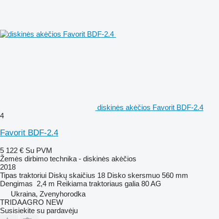
diskinės akėčios Favorit BDF-2.4
4
Favorit BDF-2.4
5 122 €
Su PVM
Žemės dirbimo technika - diskinės akėčios
2018
Tipas
traktoriui
Diskų skaičius
18
Disko skersmuo
560 mm
Dengimas
2,4 m
Reikiama traktoriaus galia
80 AG
Ukraina, Zvenyhorodka
TRIDAAGRO NEW
Susisiekite su pardavėju