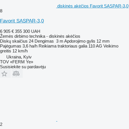
diskinės akėčios Favorit SASPAR-3,0
8
Favorit SASPAR-3,0
6 905 €
355 300 UAH
Žemės dirbimo technika - diskinės akėčios
Diskų skaičius
24
Dengimas
3 m
Apdorojimo gylis
12 mm
Pajėgumas
3,6 ha/h
Reikiama traktoriaus galia
110 AG
Veikimo
greitis
12 km/h
Ukraina, Kyiv
TOV «FERM Ye»
Susisiekite su pardavėju
2