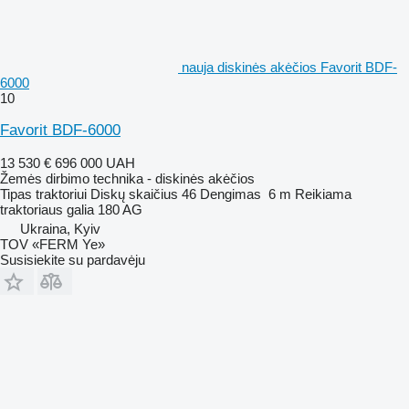
nauja diskinės akėčios Favorit BDF-
6000
10
Favorit BDF-6000
13 530 €
696 000 UAH
Žemės dirbimo technika - diskinės akėčios
Tipas
traktoriui
Diskų skaičius
46
Dengimas
6 m
Reikiama
traktoriaus galia
180 AG
Ukraina, Kyiv
TOV «FERM Ye»
Susisiekite su pardavėju