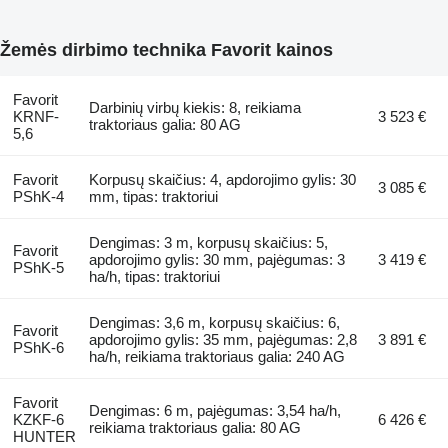
Žemės dirbimo technika Favorit kainos
Favorit
Darbinių virbų kiekis: 8, reikiama
KRNF-
3 523 €
traktoriaus galia: 80 AG
5,6
Favorit
Korpusų skaičius: 4, apdorojimo gylis: 30
3 085 €
PShK-4
mm, tipas: traktoriui
Dengimas: 3 m, korpusų skaičius: 5,
Favorit
apdorojimo gylis: 30 mm, pajėgumas: 3
3 419 €
PShK-5
ha/h, tipas: traktoriui
Dengimas: 3,6 m, korpusų skaičius: 6,
Favorit
apdorojimo gylis: 35 mm, pajėgumas: 2,8
3 891 €
PShK-6
ha/h, reikiama traktoriaus galia: 240 AG
Favorit
Dengimas: 6 m, pajėgumas: 3,54 ha/h,
KZKF-6
6 426 €
reikiama traktoriaus galia: 80 AG
HUNTER