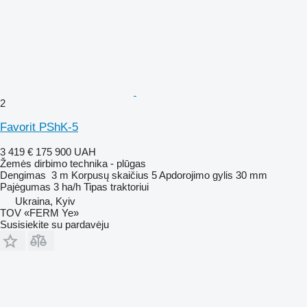
2
Favorit PShK-5
3 419 €
175 900 UAH
Žemės dirbimo technika - plūgas
Dengimas
3 m
Korpusų skaičius
5
Apdorojimo gylis
30 mm
Pajėgumas
3 ha/h
Tipas
traktoriui
Ukraina, Kyiv
TOV «FERM Ye»
Susisiekite su pardavėju