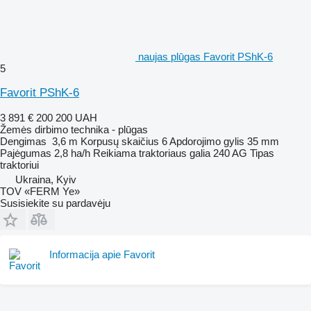
naujas plūgas Favorit PShK-6
5
Favorit PShK-6
3 891 €
200 200 UAH
Žemės dirbimo technika - plūgas
Dengimas
3,6 m
Korpusų skaičius
6
Apdorojimo gylis
35 mm
Pajėgumas
2,8 ha/h
Reikiama traktoriaus galia
240 AG
Tipas
traktoriui
Ukraina, Kyiv
TOV «FERM Ye»
Susisiekite su pardavėju
Informacija apie Favorit