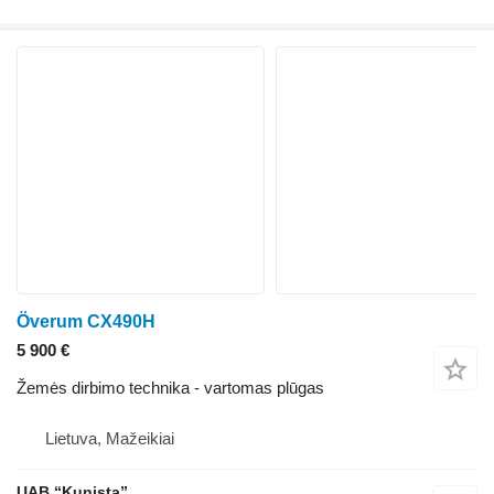
Överum CX490H
5 900 €
Žemės dirbimo technika - vartomas plūgas
Lietuva, Mažeikiai
UAB “Kunista”