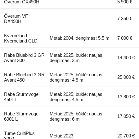
Överum CX490H
5 900 €
Överum VF
7 350 €
DX490H
Kverneland
Metai: 2004, dengimas: 5,5 m
7 000 €
Kverneland CLD
Rabe Bluebird 3 GR
Metai: 2025, būklė: naujas,
14 400 €
Avant 300
dengimas: 3 m
Rabe Bluebird 3 GR
Metai: 2025, būklė: naujas,
25 000 €
Avant 450
dengimas: 4,5 m
Rabe Sturmvogel
Metai: 2025, būklė: naujas,
13 800 €
4501 L
dengimas: 4,5 m
Rabe Sturmvogel
Metai: 2025, būklė: naujas,
17 050 €
6001 L
dengimas: 6 m
Tume CultiPlus
Metai: 2023
20 700 €
3000