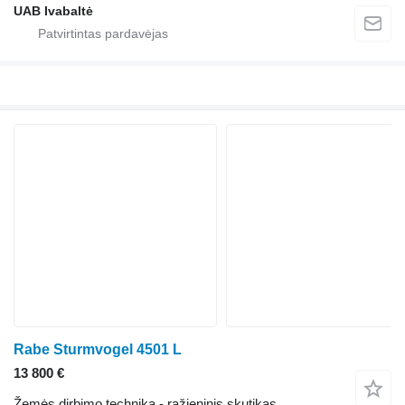
UAB Ivabaltė
Rabe Sturmvogel 4501 L
13 800 €
Žemės dirbimo technika - ražieninis skutikas