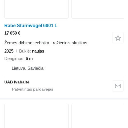
Rabe Sturmvogel 6001 L
17 050 €
Žemės dirbimo technika - ražieninis skutikas
2025
Būklė
naujas
Dengimas
6 m
Lietuva, Saviečiai
UAB Ivabaltė