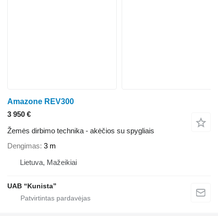
Amazone REV300
3 950 €
Žemės dirbimo technika - akėčios su spygliais
Dengimas
3 m
Lietuva, Mažeikiai
UAB “Kunista”