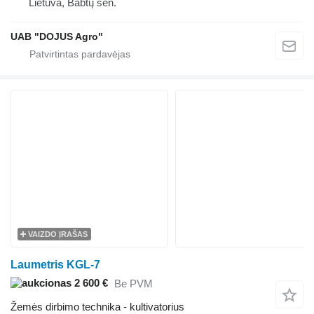
Lietuva, Babtų sen.
UAB "DOJUS Agro"
VAIZDO ĮRAŠAS
Laumetris KGL-7
2 600 €
Be PVM
Žemės dirbimo technika - kultivatorius