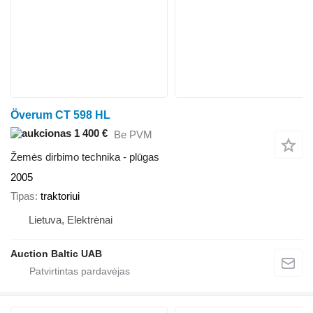
Överum CT 598 HL
1 400 €
Be PVM
Žemės dirbimo technika - plūgas
2005
Tipas
traktoriui
Lietuva, Elektrėnai
Auction Baltic UAB