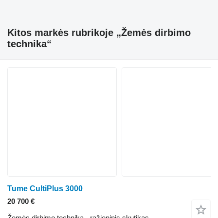
Kitos markės rubrikoje „Žemės dirbimo
technika“
Tume CultiPlus 3000
20 700 €
Žemės dirbimo technika - ražieninis skutikas