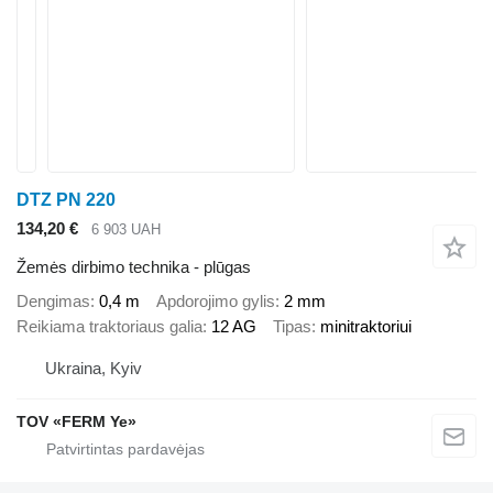
DTZ PN 220
134,20 €
6 903 UAH
Žemės dirbimo technika - plūgas
Dengimas
0,4 m
Apdorojimo gylis
2 mm
Reikiama traktoriaus galia
12 AG
Tipas
minitraktoriui
Ukraina, Kyiv
TOV «FERM Ye»