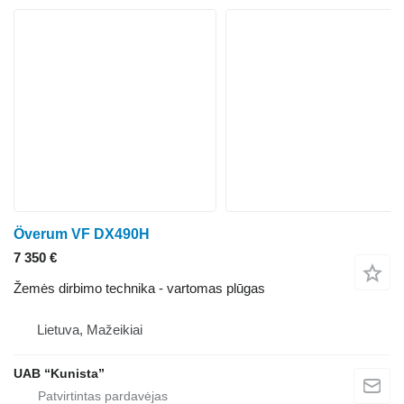
Överum VF DX490H
7 350 €
Žemės dirbimo technika - vartomas plūgas
Lietuva, Mažeikiai
UAB “Kunista”