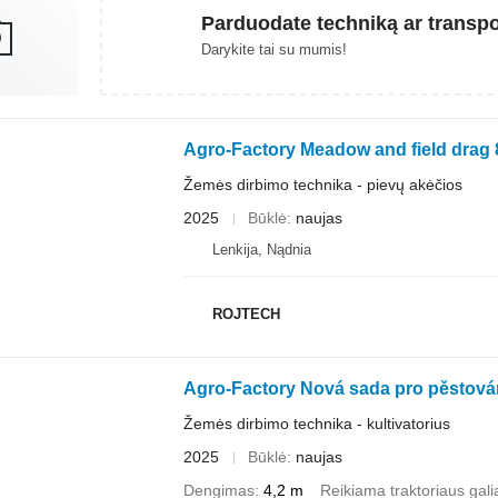
Parduodate techniką ar transp
Darykite tai su mumis!
Agro-Factory Meadow and field drag 
Žemės dirbimo technika - pievų akėčios
2025
Būklė
naujas
Lenkija, Nądnia
ROJTECH
Agro-Factory Nová sada pro pěstován
Žemės dirbimo technika - kultivatorius
2025
Būklė
naujas
Dengimas
4,2 m
Reikiama traktoriaus gali