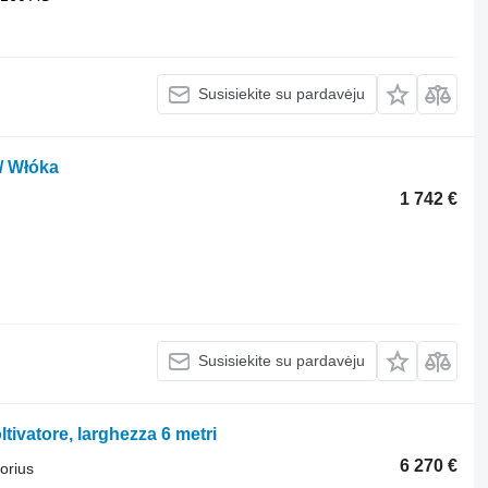
Susisiekite su pardavėju
/ Włóka
1 742 €
Susisiekite su pardavėju
ltivatore, larghezza 6 metri
6 270 €
torius