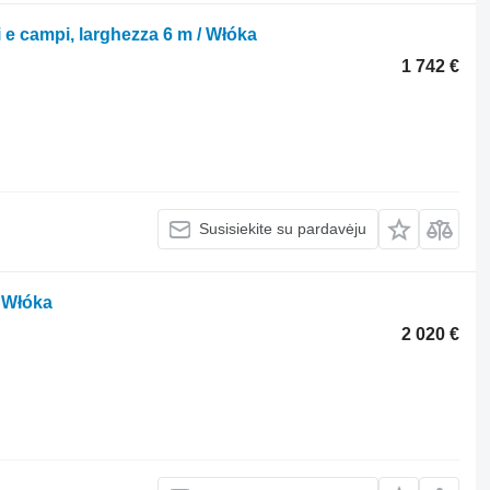
 e campi, larghezza 6 m / Włóka
1 742 €
Susisiekite su pardavėju
 Włóka
2 020 €