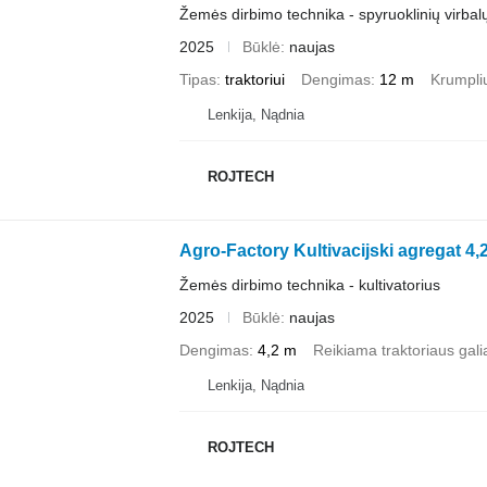
Žemės dirbimo technika - spyruoklinių virbal
2025
Būklė
naujas
Tipas
traktoriui
Dengimas
12 m
Krumplių
Lenkija, Nądnia
ROJTECH
Agro-Factory Kultivacijski agregat 4
Žemės dirbimo technika - kultivatorius
2025
Būklė
naujas
Dengimas
4,2 m
Reikiama traktoriaus gali
Lenkija, Nądnia
ROJTECH