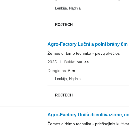
Lenkija, Nądnia
ROJTECH
Agro-Factory Luční a polní brány 8m 
Žemės dirbimo technika - pievų akėčios
2025
Būklė
naujas
Dengimas
6 m
Lenkija, Nądnia
ROJTECH
Agro-Factory Unità di coltivazione, co
Žemės dirbimo technika - priešsėjinis kultiva