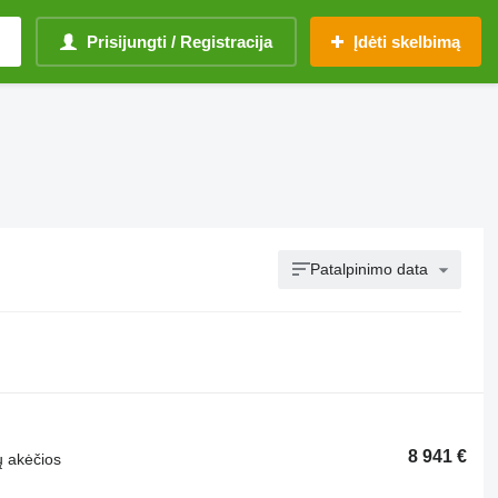
Prisijungti / Registracija
Įdėti skelbimą
Patalpinimo data
8 941 €
ų akėčios