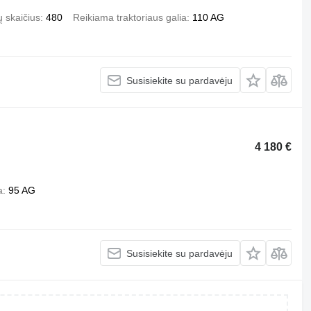
 skaičius
480
Reikiama traktoriaus galia
110 AG
Susisiekite su pardavėju
4 180 €
a
95 AG
Susisiekite su pardavėju