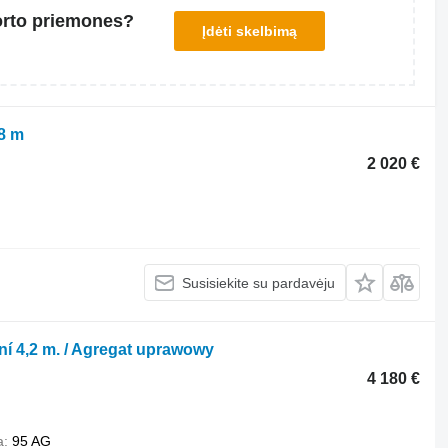
orto priemones?
Įdėti skelbimą
8 m
2 020 €
Susisiekite su pardavėju
í 4,2 m. / Agregat uprawowy
4 180 €
a
95 AG