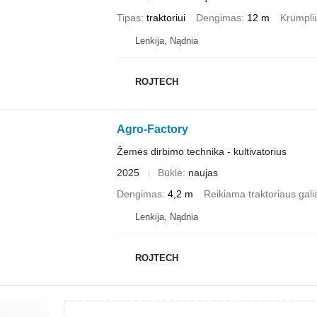
Tipas
traktoriui
Dengimas
12 m
Krumplių
Lenkija, Nądnia
ROJTECH
Agro-Factory
Žemės dirbimo technika - kultivatorius
2025
Būklė
naujas
Dengimas
4,2 m
Reikiama traktoriaus gali
Lenkija, Nądnia
ROJTECH