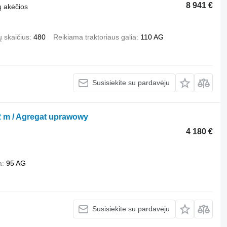
8 941 €
ų akėčios
 skaičius
480
Reikiama traktoriaus galia
110 AG
Susisiekite su pardavėju
,2 m / Agregat uprawowy
4 180 €
a
95 AG
Susisiekite su pardavėju