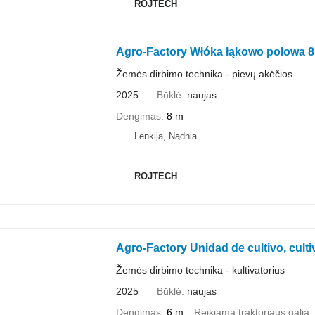
ROJTECH
Agro-Factory Włóka łąkowo polowa 8
Žemės dirbimo technika - pievų akėčios
2025
Būklė
naujas
Dengimas
8 m
Lenkija, Nądnia
ROJTECH
Agro-Factory Unidad de cultivo, culti
Žemės dirbimo technika - kultivatorius
2025
Būklė
naujas
Dengimas
6 m
Reikiama traktoriaus galia