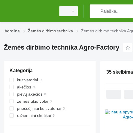
Agroline
Žemės dirbimo technika
Žemės dirbimo technika Ag
Žemės dirbimo technika Agro-Factory
Kategorija
35 skelbima
kultivatoriai
akėčios
pievų akėčios
spyruoklinių virbalų akėčios
žemės ūkio volai
diskinės akėčios
priešsėjiniai kultivatoriai
Kembridžo volai
ražieniniai skutikai