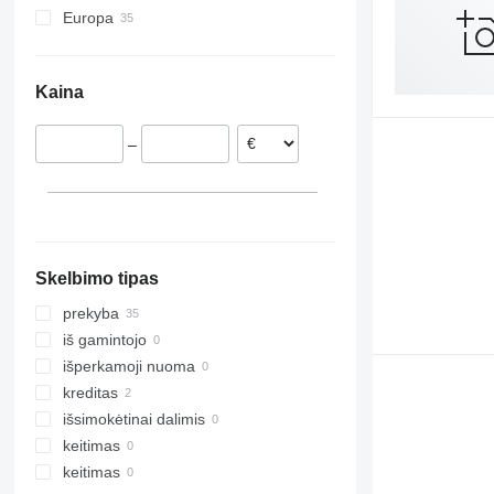
Europa
Tbes
RN
Korund
Jolly
Sturmvogel
Lenkija
Vari-Master
RS
Kristall
L-series
Super-Albatros
Prancūzija
RX
Opal
Presto
Kaina
Vokietija
TLD
Rubin
W-series
Smaragd
–
VariDiamant
VariOpal
VariTansanit
VariTitan
VarioPack
Skelbimo tipas
Zirkon
prekyba
iš gamintojo
išperkamoji nuoma
kreditas
išsimokėtinai dalimis
keitimas
keitimas