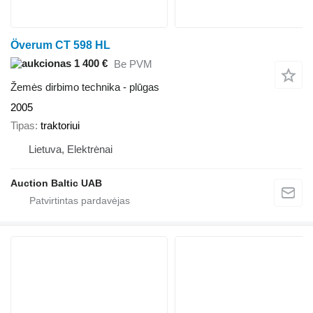
Överum CT 598 HL
1 400 €
Be PVM
Žemės dirbimo technika - plūgas
2005
Tipas
traktoriui
Lietuva, Elektrėnai
Auction Baltic UAB