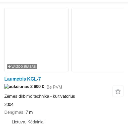
VAIZDO ĮRAŠAS
Laumetris KGL-7
2 600 €
Be PVM
Žemės dirbimo technika - kultivatorius
2004
Dengimas
7 m
Lietuva, Kėdainiai