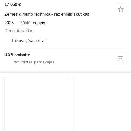
17 050 €
Žemės dirbimo technika - ražieninis skutikas
2025
Būklė
naujas
Dengimas
6 m
Lietuva, Saviečiai
UAB Ivabaltė