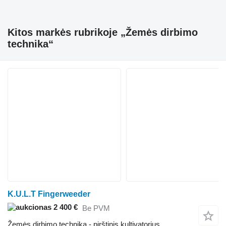
Kitos markės rubrikoje „Žemės dirbimo
technika“
K.U.L.T Fingerweeder
2 400 €
Be PVM
Žemės dirbimo technika - pirštinis kultivatorius