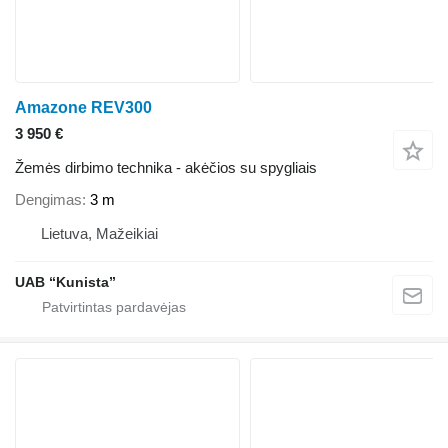
Amazone REV300
3 950 €
Žemės dirbimo technika - akėčios su spygliais
Dengimas
3 m
Lietuva, Mažeikiai
UAB “Kunista”