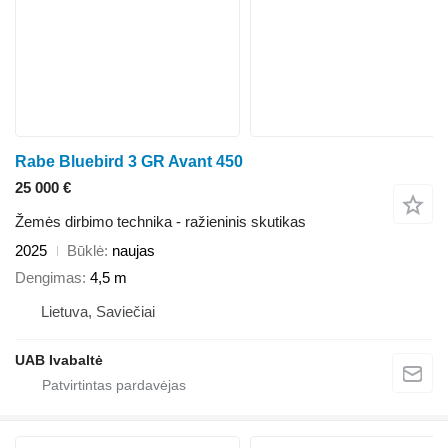
Rabe Bluebird 3 GR Avant 450
25 000 €
Žemės dirbimo technika - ražieninis skutikas
2025
Būklė
naujas
Dengimas
4,5 m
Lietuva, Saviečiai
UAB Ivabaltė