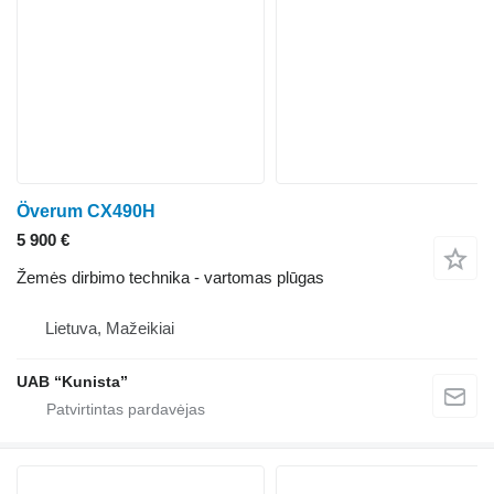
Överum CX490H
5 900 €
Žemės dirbimo technika - vartomas plūgas
Lietuva, Mažeikiai
UAB “Kunista”