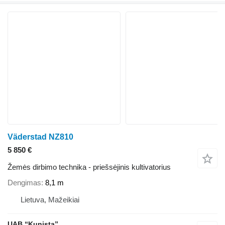
Väderstad NZ810
5 850 €
Žemės dirbimo technika - priešsėjinis kultivatorius
Dengimas
8,1 m
Lietuva, Mažeikiai
UAB “Kunista”