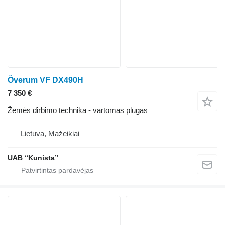
Överum VF DX490H
7 350 €
Žemės dirbimo technika - vartomas plūgas
Lietuva, Mažeikiai
UAB “Kunista”