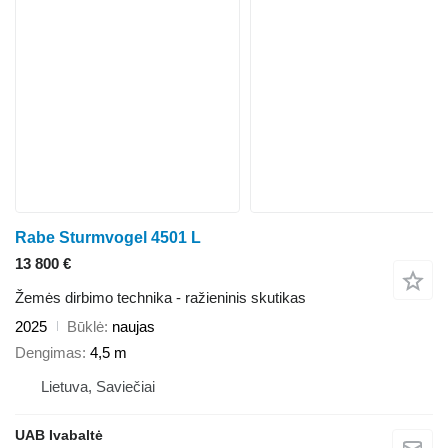
Rabe Sturmvogel 4501 L
13 800 €
Žemės dirbimo technika - ražieninis skutikas
2025
Būklė
naujas
Dengimas
4,5 m
Lietuva, Saviečiai
UAB Ivabaltė