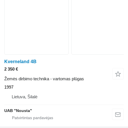
Kverneland 4B
2 350 €
Žemės dirbimo technika - vartomas plūgas
1997
Lietuva, Šilalė
UAB "Nousta"