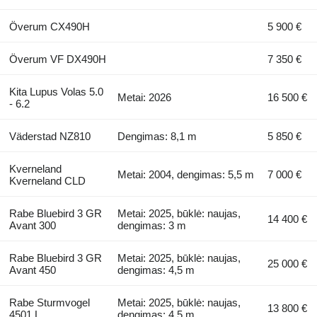
Överum CX490H
5 900 €
Överum VF DX490H
7 350 €
Kita Lupus Volas 5.0
Metai: 2026
16 500 €
- 6.2
Väderstad NZ810
Dengimas: 8,1 m
5 850 €
Kverneland
Metai: 2004, dengimas: 5,5 m
7 000 €
Kverneland CLD
Rabe Bluebird 3 GR
Metai: 2025, būklė: naujas,
14 400 €
Avant 300
dengimas: 3 m
Rabe Bluebird 3 GR
Metai: 2025, būklė: naujas,
25 000 €
Avant 450
dengimas: 4,5 m
Rabe Sturmvogel
Metai: 2025, būklė: naujas,
13 800 €
4501 L
dengimas: 4,5 m