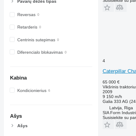
Susisiekite su pa
Pavarų dėžės tipas
Reversas
Retarderis
Centrinis sutepimas
Diferencialo blokavimas
4
Caterpillar Ch
Kabina
65 000 €
Vikšrinis traktoriu
Kondicionierius
2009
9 150 m/h
Galia
333 AG (24
Latvija, Riga
SIA Form Industri
Ašys
Susisiekite su pa
Ašys