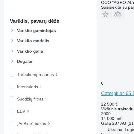
OOO "AGRO-ALY
Susisiekite su pa
Variklis, pavarų dėžė
Variklio gamintojas
Variklio modelis
Variklio galia
Degalai
Turbokompresorius
6
Interkuleris
Caterpillar 65 
Suodžių filtras
22 500 €
Vikšrinis traktoriu
EEV
2000
14 000 m/h
Galia
287 AG (21
„AdBlue“ bakas
Ukraina, Lugi