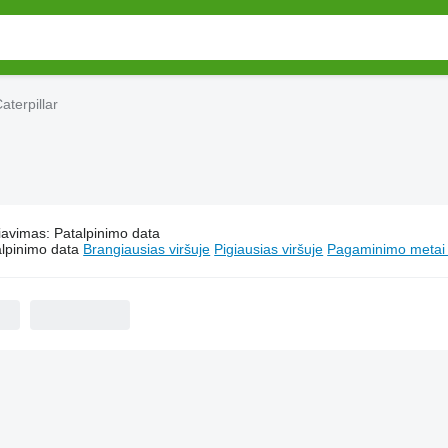
Caterpillar
iavimas
:
Patalpinimo data
Vikšriniai traktoriai Caterpillar
lpinimo data
Brangiausias viršuje
Pigiausias viršuje
Pagaminimo metai -