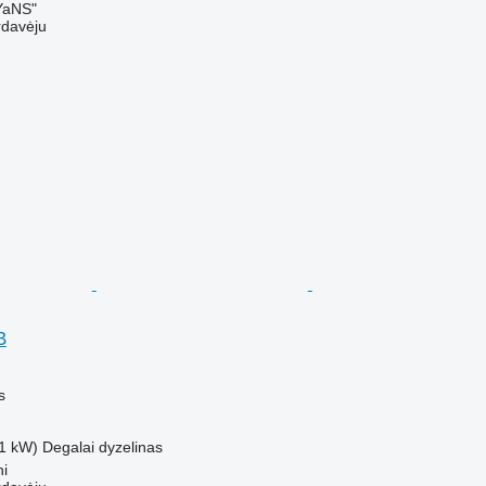
aNS"
rdavėju
B
s
1 kW)
Degalai
dyzelinas
ni