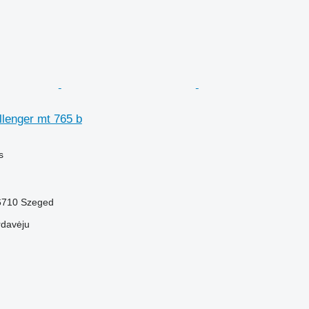
allenger mt 765 b
M
s
-6710 Szeged
rdavėju