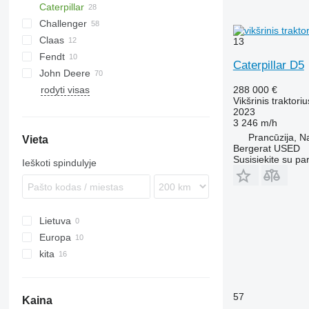
Caterpillar
500
Challenger
535
775
Claas
CVX
D series
CH
775E
13
Fendt
Magnum
E-series
MT
Axion
75
D5
Caterpillar D5
John Deere
Quadtrac
C-series
Vario
D6
rodyti visas
STX
Challenger
410
T-series
Explorer
AC
288 000 €
Vikšrinis traktoriu
Steiger
Xerion
8300
2023
8360 RT
3 246 m/h
Prancūzija, N
Vieta
8400
Bergerat USED
8430
Susisiekite su pa
Ieškoti spindulyje
9510 R
9520
9560
Lietuva
9570
Europa
9620
kita
Rumunija
9630
Prancūzija
Ukraina
H-series
Lenkija
57
Kaina
Latvija