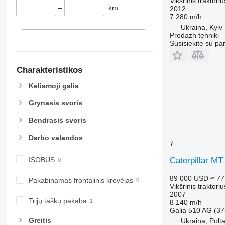
Vikšrinis traktoriu
–
km
2012
7 280 m/h
Ukraina, Kyiv
Prodazh tehniki
Susisiekite su pa
Charakteristikos
Keliamoji galia
Grynasis svoris
Bendrasis svoris
Darbo valandos
7
ISOBUS
Caterpillar MT
89 000 USD
≈ 77
Pakabinamas frontalinis krovėjas
Vikšrinis traktoriu
2007
Trijų taškų pakaba
8 140 m/h
Galia
510 AG (37
Greitis
Ukraina, Polt