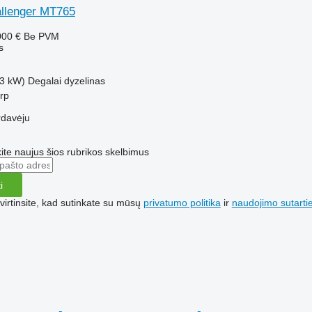
allenger MT765
000 €
Be PVM
s
3 kW)
Degalai
dyzelinas
erp
rdavėju
te naujus šios rubrikos skelbimus
i
irtinsite, kad sutinkate su mūsų
privatumo politika
ir
naudojimo sutarti