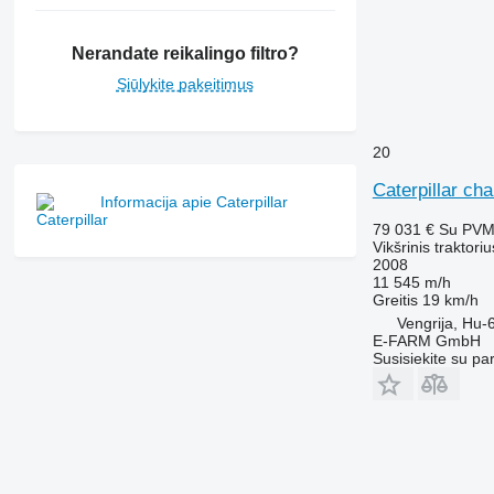
Nerandate reikalingo filtro?
Siūlykite pakeitimus
20
Caterpillar ch
Informacija apie Caterpillar
79 031 €
Su PV
Vikšrinis traktoriu
2008
11 545 m/h
Greitis
19 km/h
Vengrija, Hu
E-FARM GmbH
Susisiekite su pa