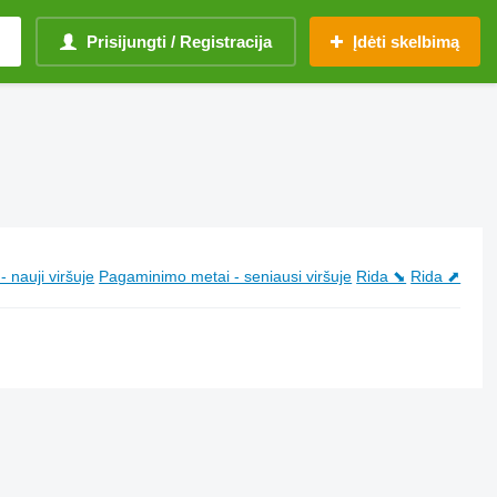
Prisijungti / Registracija
Įdėti skelbimą
 nauji viršuje
Pagaminimo metai - seniausi viršuje
Rida ⬊
Rida ⬈