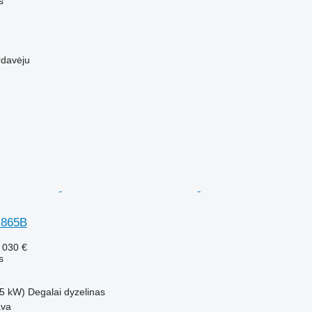
s
rdavėju
 865B
 030 €
s
5 kW)
Degalai
dyzelinas
ava