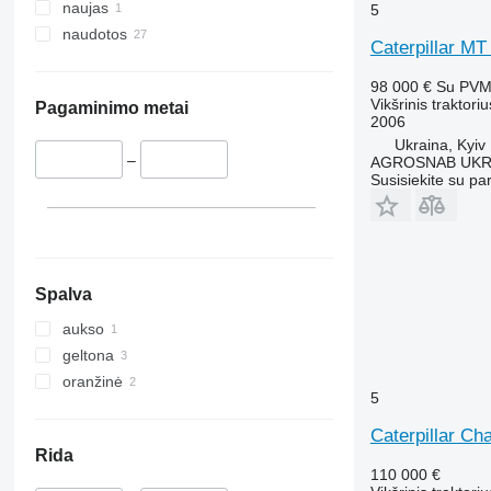
naujas
5
naudotos
Caterpillar MT
98 000 €
Su PV
Vikšrinis traktoriu
Pagaminimo metai
2006
Ukraina, Kyiv
–
AGROSNAB UKR
Susisiekite su pa
Spalva
aukso
geltona
oranžinė
5
Caterpillar Ch
Rida
110 000 €