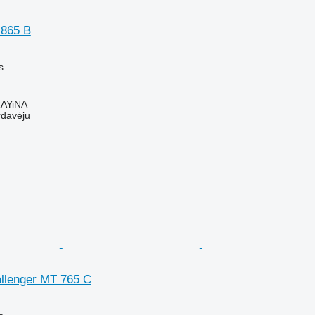
 865 B
M
s
AYiNA
rdavėju
allenger MT 765 C