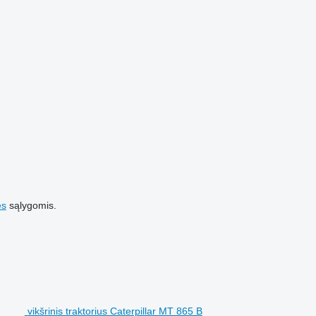
es
sąlygomis.
vikšrinis traktorius Caterpillar MT 865 B