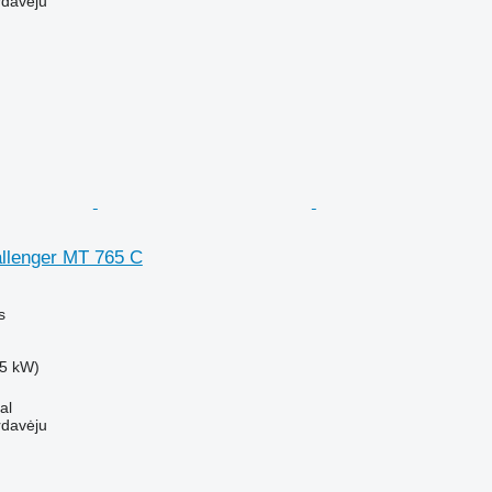
rdavėju
allenger MT 765 C
s
5 kW)
al
rdavėju