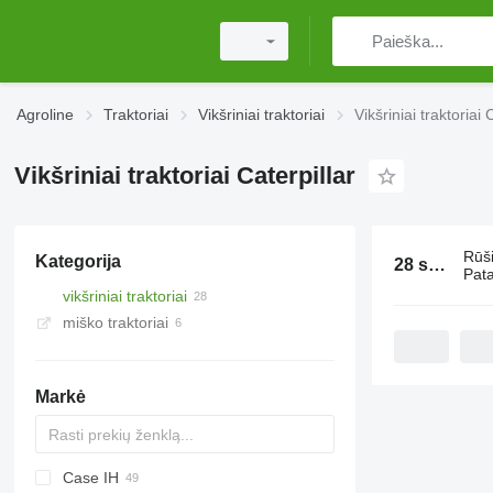
Agroline
Traktoriai
Vikšriniai traktoriai
Vikšriniai traktoriai 
Vikšriniai traktoriai Caterpillar
Rūš
Kategorija
28 skelbimai:
Pata
vikšriniai traktoriai
miško traktoriai
Markė
Case IH
Challenger