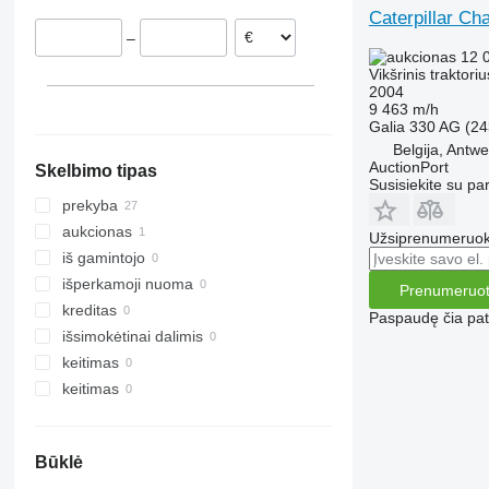
Caterpillar Ch
Vengrija
–
Jungtinė Karalystė
12 
Belgija
Vikšrinis traktoriu
2004
9 463 m/h
Galia
330 AG (24
Belgija, Antw
AuctionPort
Skelbimo tipas
Susisiekite su pa
prekyba
aukcionas
Užsiprenumeruoki
iš gamintojo
išperkamoji nuoma
Prenumeruot
kreditas
Paspaudę čia patv
išsimokėtinai dalimis
keitimas
keitimas
Būklė