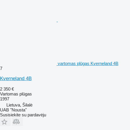
vartomas plūgas Kverneland 4B
7
Kverneland 4B
2 350 €
Vartomas plūgas
1997
Lietuva, Šilalė
UAB "Nousta"
Susisiekite su pardavėju