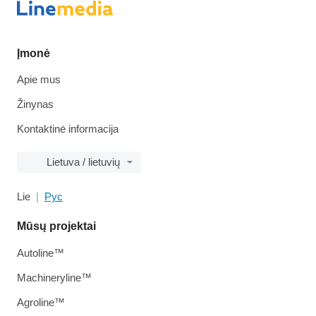
Įmonė
Apie mus
Žinynas
Kontaktinė informacija
Lietuva / lietuvių
Lie
Рус
Mūsų projektai
Autoline™
Machineryline™
Agroline™