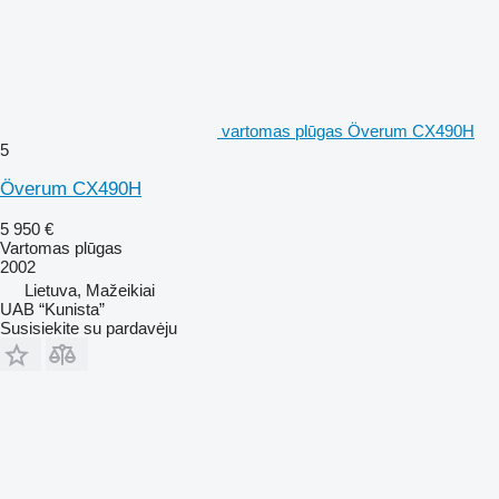
vartomas plūgas Överum CX490H
5
Överum CX490H
5 950 €
Vartomas plūgas
2002
Lietuva, Mažeikiai
UAB “Kunista”
Susisiekite su pardavėju