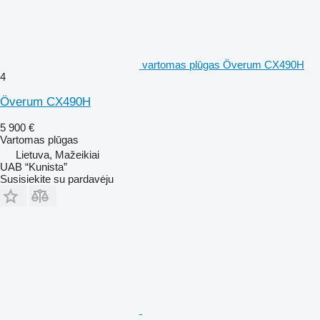
vartomas plūgas Överum CX490H
4
Överum CX490H
5 900 €
Vartomas plūgas
Lietuva, Mažeikiai
UAB “Kunista”
Susisiekite su pardavėju