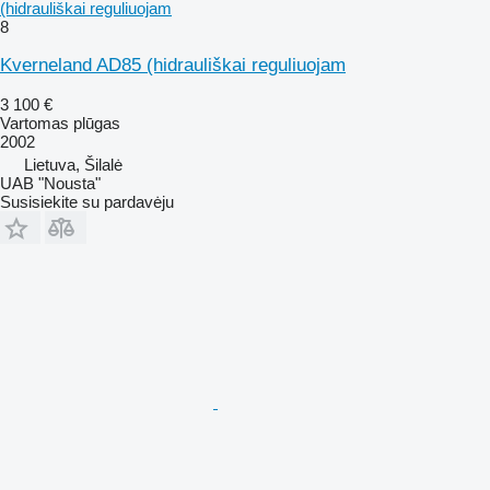
(hidrauliškai reguliuojam
8
Kverneland AD85 (hidrauliškai reguliuojam
3 100 €
Vartomas plūgas
2002
Lietuva, Šilalė
UAB "Nousta"
Susisiekite su pardavėju