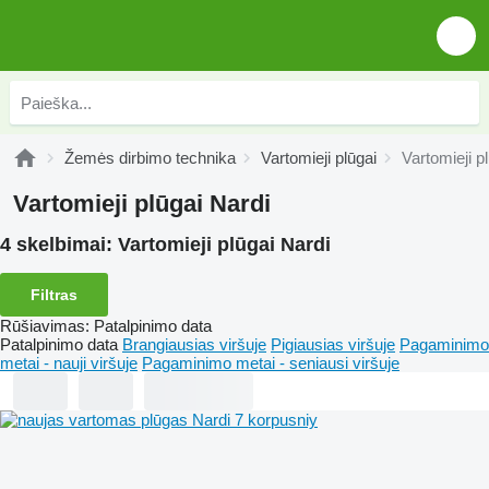
Žemės dirbimo technika
Vartomieji plūgai
Vartomieji p
Vartomieji plūgai Nardi
4 skelbimai:
Vartomieji plūgai Nardi
Filtras
Rūšiavimas
:
Patalpinimo data
Patalpinimo data
Brangiausias viršuje
Pigiausias viršuje
Pagaminimo
metai - nauji viršuje
Pagaminimo metai - seniausi viršuje