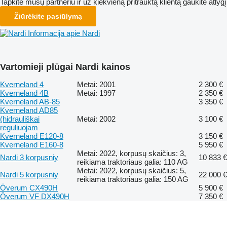
Tapkite mūsų partneriu ir už kiekvieną pritrauktą klientą gaukite atlygį
Žiūrėkite pasiūlymą
Informacija apie Nardi
Vartomieji plūgai Nardi kainos
Kverneland 4
Metai: 2001
2 300 €
Kverneland 4B
Metai: 1997
2 350 €
Kverneland AB-85
3 350 €
Kverneland AD85
(hidrauliškai
Metai: 2002
3 100 €
reguliuojam
Kverneland E120-8
3 150 €
Kverneland E160-8
5 950 €
Metai: 2022, korpusų skaičius: 3,
Nardi 3 korpusniy
10 833 €
reikiama traktoriaus galia: 110 AG
Metai: 2022, korpusų skaičius: 5,
Nardi 5 korpusniy
22 000 €
reikiama traktoriaus galia: 150 AG
Överum CX490H
5 900 €
Överum VF DX490H
7 350 €