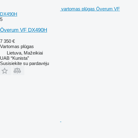
vartomas plūgas Överum VF
DX490H
5
Överum VF DX490H
7 350 €
Vartomas plūgas
Lietuva, Mažeikiai
UAB “Kunista”
Susisiekite su pardavėju