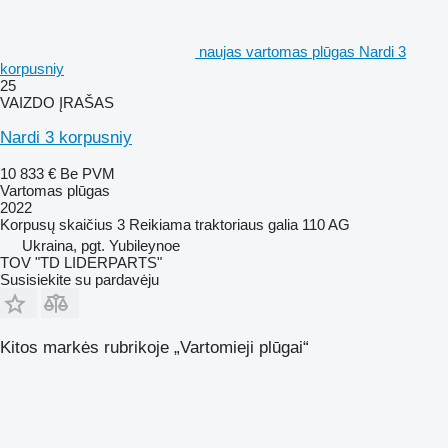
naujas vartomas plūgas Nardi 3
korpusniy
25
VAIZDO ĮRAŠAS
Nardi 3 korpusniy
10 833 €
Be PVM
Vartomas plūgas
2022
Korpusų skaičius
3
Reikiama traktoriaus galia
110 AG
Ukraina, pgt. Yubileynoe
TOV "TD LIDERPARTS"
Susisiekite su pardavėju
Kitos markės rubrikoje „Vartomieji plūgai“