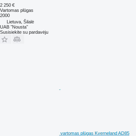
2 250 €
Vartomas plūgas
2000
Lietuva, Šilalė
UAB "Nousta"
Susisiekite su pardavėju
vartomas plūgas Kverneland AD85