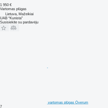
1 950 €
Vartomas plūgas
Lietuva, Mažeikiai
UAB “Kunista”
Susisiekite su pardavėju
vartomas plūgas Överum
7