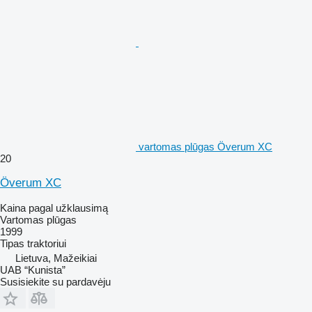
vartomas plūgas Överum XC
20
Överum XC
Kaina pagal užklausimą
Vartomas plūgas
1999
Tipas
traktoriui
Lietuva, Mažeikiai
UAB “Kunista”
Susisiekite su pardavėju