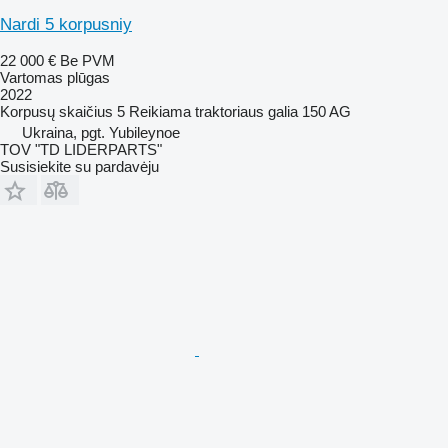
Nardi 5 korpusniy
22 000 €
Be PVM
Vartomas plūgas
2022
Korpusų skaičius
5
Reikiama traktoriaus galia
150 AG
Ukraina, pgt. Yubileynoe
TOV "TD LIDERPARTS"
Susisiekite su pardavėju