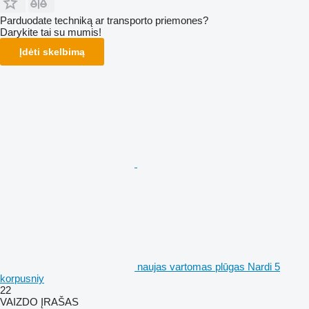
Parduodate techniką ar transporto priemones?
Darykite tai su mumis!
Įdėti skelbimą
naujas vartomas plūgas Nardi 5
korpusniy
22
VAIZDO ĮRAŠAS