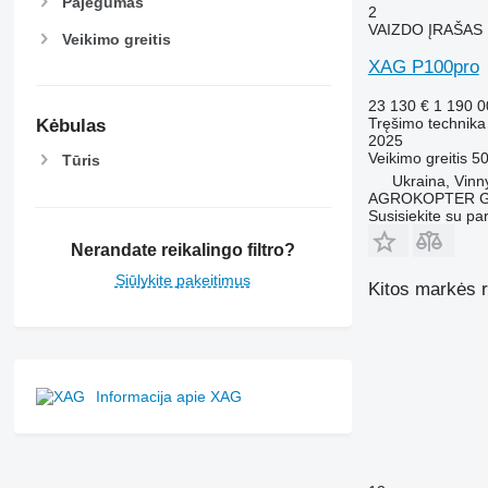
Pajėgumas
2
VAIZDO ĮRAŠAS
Veikimo greitis
XAG P100pro
23 130 €
1 190 
Tręšimo technika
Kėbulas
2025
Veikimo greitis
50
Tūris
Ukraina, Vinn
AGROKOPTER 
Susisiekite su pa
Nerandate reikalingo filtro?
Siūlykite pakeitimus
Kitos markės r
Informacija apie XAG