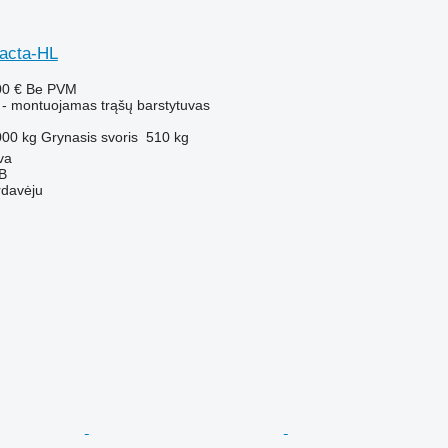
acta-HL
00 €
Be PVM
 - montuojamas trąšų barstytuvas
000 kg
Grynasis svoris
510 kg
va
AB
rdavėju