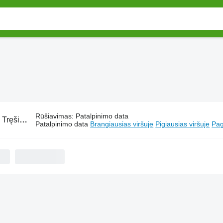
Rūšiavimas
:
Patalpinimo data
:
Tręšimo technika XAG
Patalpinimo data
Brangiausias viršuje
Pigiausias viršuje
Pag