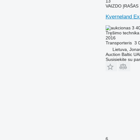
13
VAIZDO ĮRAŠAS
Kverneland Ex
3 4
Tręšimo technika
2016
Transporteris
3 
Lietuva, Jona
Auction Baltic U
Susisiekite su pa
6