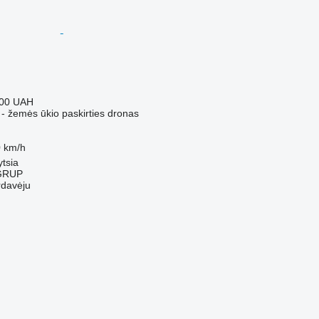
000 UAH
 - žemės ūkio paskirties dronas
 km/h
ytsia
GRUP
rdavėju