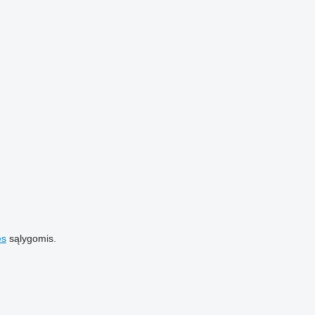
es
sąlygomis.