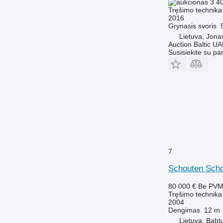
3 4
Tręšimo technika
2016
Grynasis svoris
Lietuva, Jona
Auction Baltic U
Susisiekite su pa
7
Schouten Scho
80 000 €
Be PV
Tręšimo technika 
2004
Dengimas
12 m
Lietuva, Babt