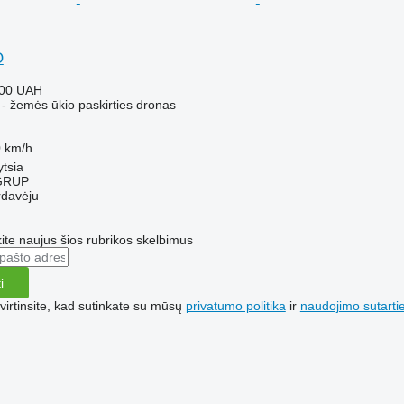
O
000 UAH
 - žemės ūkio paskirties dronas
 km/h
ytsia
GRUP
rdavėju
te naujus šios rubrikos skelbimus
i
irtinsite, kad sutinkate su mūsų
privatumo politika
ir
naudojimo sutarti