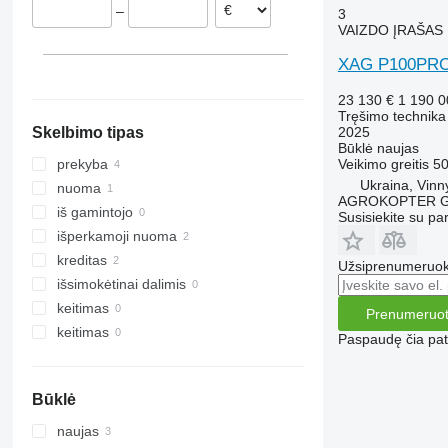
–
3
VAIZDO ĮRAŠAS
XAG P100PR
23 130 €
1 190 
Tręšimo technika
2025
Skelbimo tipas
Būklė
naujas
Veikimo greitis
50
prekyba
Ukraina, Vinn
nuoma
AGROKOPTER 
iš gamintojo
Susisiekite su pa
išperkamoji nuoma
kreditas
Užsiprenumeruoki
išsimokėtinai dalimis
keitimas
Prenumeruot
keitimas
Paspaudę čia patv
Būklė
naujas