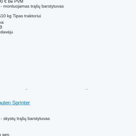
00 €
Be PVM
 - montuojamas trąšų barstytuvas
510 kg
Tipas
traktoriui
va
AB
rdavėju
uten Sprinter
M
- skystų trąšų barstytuvas
ų sen.