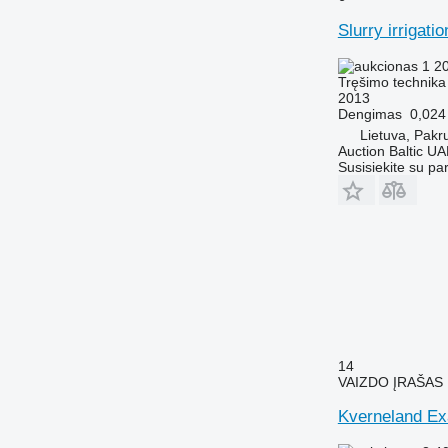
Slurry irrigati
1 2
Tręšimo technika 
2013
Dengimas
0,024
Lietuva, Pakru
Auction Baltic U
Susisiekite su pa
14
VAIZDO ĮRAŠAS
Kverneland Ex