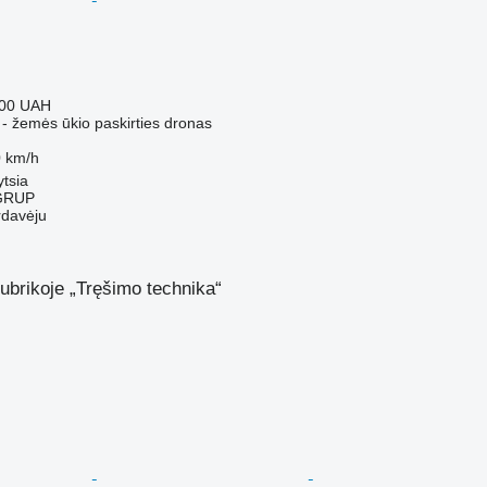
000 UAH
 - žemės ūkio paskirties dronas
 km/h
ytsia
GRUP
rdavėju
ubrikoje „Tręšimo technika“