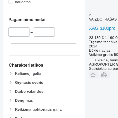
naudotos
2
VAIZDO ĮRAŠAS
Pagaminimo metai
XAG p100pro
–
23 130 €
1 190 
Tręšimo technika
2024
Būklė
naujas
Veikimo greitis
50
Ukraina, Vinn
AGROKOPTER 
Charakteristikos
Susisiekite su pa
Keliamoji galia
Grynasis svoris
Darbo valandos
Dengimas
Reikiama traktoriaus galia