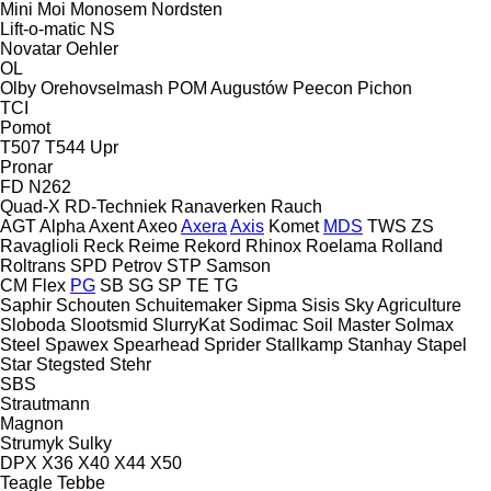
Mini
Moi
Monosem
Nordsten
Lift-o-matic
NS
Novatar
Oehler
OL
Olby
Orehovselmash
POM Augustów
Peecon
Pichon
TCI
Pomot
T507
T544
Upr
Pronar
FD
N262
Quad-X
RD-Techniek
Ranaverken
Rauch
AGT
Alpha
Axent
Axeo
Axera
Axis
Komet
MDS
TWS
ZS
Ravaglioli
Reck
Reime
Rekord
Rhinox
Roelama
Rolland
Roltrans
SPD Petrov
STP
Samson
CM
Flex
PG
SB
SG
SP
TE
TG
Saphir
Schouten
Schuitemaker
Sipma
Sisis
Sky Agriculture
Sloboda
Slootsmid
SlurryKat
Sodimac
Soil Master
Solmax
Steel
Spawex
Spearhead
Sprider
Stallkamp
Stanhay
Stapel
Star
Stegsted
Stehr
SBS
Strautmann
Magnon
Strumyk
Sulky
DPX
X36
X40
X44
X50
Teagle
Tebbe