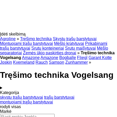
Įdėti skelbimą
Agroline
»
Tręšimo technika
Skystų trąšų barstytuvai
Montuojami trąšų barstytuvai
Mėšlo kratytuvai
Prikabinami
trąšų barstytuvai
Srutų konteineriai
Srutų maišytuvai
Mėšlo
separatoriai
Žemės ūkio paskirties dronai
»
Tręšimo technika
Vogelsang
Amazone
Amazone
Bogballe
Fliegl
Garant Kotte
Joskin
Kverneland
Rauch
Samson
Zunhammer
»
Tręšimo technika Vogelsang
Kategorija
skystų trąšų barstytuvai
trąšų barstytuvai
montuojami trąšų barstytuvai
rodyti visas
Markė