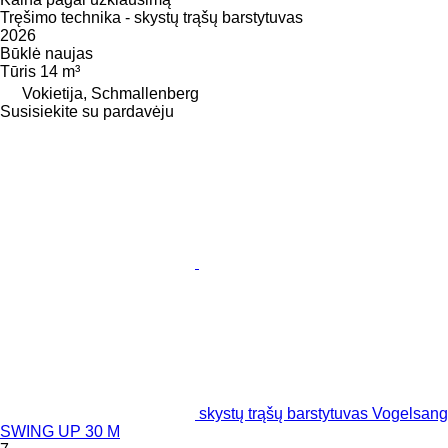
Tręšimo technika - skystų trąšų barstytuvas
2026
Būklė
naujas
Tūris
14 m³
Vokietija, Schmallenberg
Susisiekite su pardavėju
skystų trąšų barstytuvas Vogelsang
SWING UP 30 M