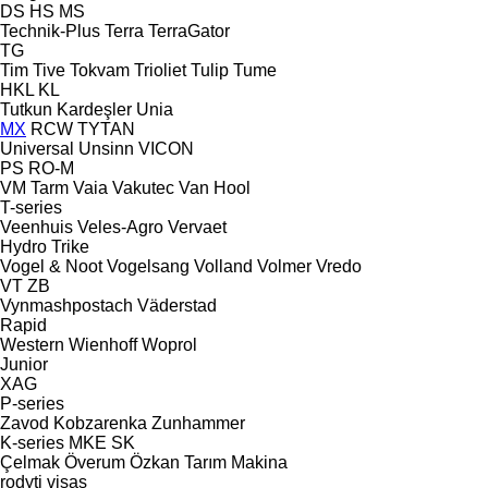
DS
HS
MS
Technik-Plus
Terra
TerraGator
TG
Tim
Tive
Tokvam
Trioliet
Tulip
Tume
HKL
KL
Tutkun Kardeşler
Unia
MX
RCW
TYTAN
Universal
Unsinn
VICON
PS
RO-M
VM Tarm
Vaia
Vakutec
Van Hool
T-series
Veenhuis
Veles-Agro
Vervaet
Hydro Trike
Vogel & Noot
Vogelsang
Volland
Volmer
Vredo
VT
ZB
Vynmashpostach
Väderstad
Rapid
Western
Wienhoff
Woprol
Junior
XAG
P-series
Zavod Kobzarenka
Zunhammer
K-series
MKE
SK
Çelmak
Överum
Özkan Tarım Makina
rodyti visas