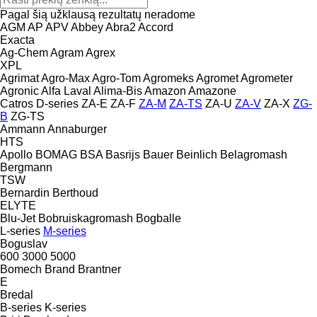
Pagal šią užklausą rezultatų neradome
AGM
AP
APV
Abbey
Abra2
Accord
Exacta
Ag-Chem
Agram
Agrex
XPL
Agrimat
Agro-Max
Agro-Tom
Agromeks
Agromet
Agrometer
Agronic
Alfa Laval
Alima-Bis
Amazon
Amazone
Catros
D-series
ZA-E
ZA-F
ZA-M
ZA-TS
ZA-U
ZA-V
ZA-X
ZG-
B
ZG-TS
Ammann
Annaburger
HTS
Apollo
BOMAG
BSA
Basrijs
Bauer
Beinlich
Belagromash
Bergmann
TSW
Bernardin
Berthoud
ELYTE
Blu-Jet
Bobruiskagromash
Bogballe
L-series
M-series
Boguslav
600
3000
5000
Bomech
Brand
Brantner
E
Bredal
B-series
K-series