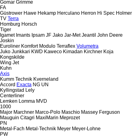
Gomar
Grimme
FA
Güstrower
Hawe
Hekamp
Herculano
Herron
Hi Spec
Holmer
TV
Terra
Homburg
Horsch
Tiger
Igamet
Imants
Ipsam
JF
Jako
Jar-Met
Jeantil
John Deere
Joskin
Euroliner
Komfort
Modulo
Terraflex
Volumetra
Juko
Junkkari
KWD
Kaweco
Kimadan
Kirchner
Koja
Kongskilde
Wing Jet
Kuhn
Axis
Kumm Technik
Kverneland
Accord
Exacta
NG
UN
Kyllingstad
Lely
Centerliner
Lemken
Lomma
MVD
1000
Major
Marchner
Marco-Polo
Maschio
Massey Ferguson
Mauguin Citagri
MaxiMarin
Meprozet
PN
Metal-Fach
Metal-Technik
Meyer
Meyer-Lohne
PW