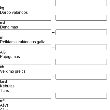
–
kg
Darbo valandos
–
m/h
Dengimas
–
m
Reikiama traktoriaus galia
–
AG
Pajėgumas
–
t/h
Veikimo greitis
–
km/h
Kėbulas
Tūris
–
m³
Ašys
Ašys