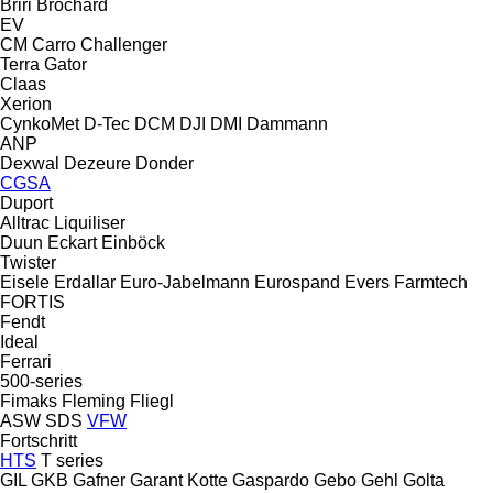
Briri
Brochard
EV
CM
Carro
Challenger
Terra Gator
Claas
Xerion
CynkoMet
D-Tec
DCM
DJI
DMI
Dammann
ANP
Dexwal
Dezeure
Donder
CGSA
Duport
Alltrac
Liquiliser
Duun
Eckart
Einböck
Twister
Eisele
Erdallar
Euro-Jabelmann
Eurospand
Evers
Farmtech
FORTIS
Fendt
Ideal
Ferrari
500-series
Fimaks
Fleming
Fliegl
ASW
SDS
VFW
Fortschritt
HTS
T series
GIL
GKB
Gafner
Garant Kotte
Gaspardo
Gebo
Gehl
Golta