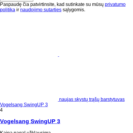
Paspaudę čia patvirtinsite, kad sutinkate su mūsų
privatumo
politika
ir
naudojimo sutarties
sąlygomis.
naujas skystų trąšų barstytuvas
Vogelsang SwingUP 3
4
Vogelsang SwingUP 3
Kaina pagal užklausimą