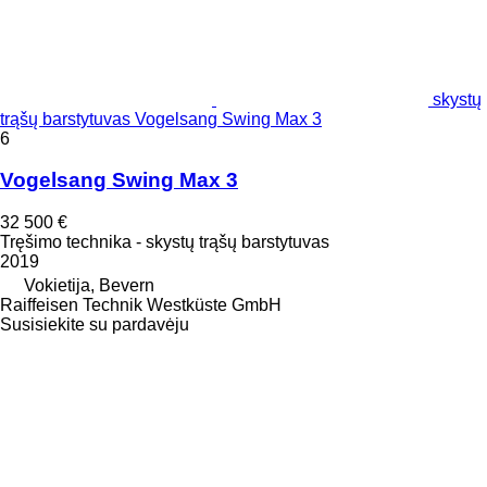
skystų
trąšų barstytuvas Vogelsang Swing Max 3
6
Vogelsang Swing Max 3
32 500 €
Tręšimo technika - skystų trąšų barstytuvas
2019
Vokietija, Bevern
Raiffeisen Technik Westküste GmbH
Susisiekite su pardavėju