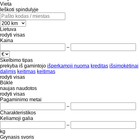
Vieta
Ieškoti spindulyje
Lietuva
rodyti visas
Kaina
–
Skelbimo tipas
prekyba
iš gamintojo
išperkamoji nuoma
kreditas
išsimokėtinai
dalimis
keitimas
keitimas
rodyti visas
Būklė
naujas
naudotos
rodyti visas
Pagaminimo metai
–
Charakteristikos
Keliamoji galia
–
kg
Grynasis svoris