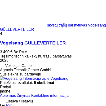
skystų trąšų barstytuvas Vogelsang
GÜLLEVERTEILER
4
Vogelsang GÜLLEVERTEILER
3 490 €
Be PVM
Tręšimo technika - skystų trąšų barstytuvas
2023
Vokietija, Calbe
Agravis Technik Center GmbH
Susisiekite su pardavėju
Informacija apie Vogelsang
Paieškos rezultatai:
6 skelbimai
Rodyti
Įmonė
Apie mus
Žinynas
Kontaktinė informacija
Lietuva / lietuvių
Lie
Рус