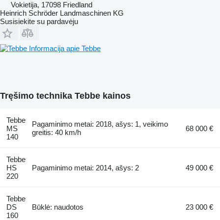
Vokietija, 17098 Friedland
Heinrich Schröder Landmaschinen KG
Susisiekite su pardavėju
Informacija apie Tebbe
Tręšimo technika Tebbe kainos
Tebbe
Pagaminimo metai: 2018, ašys: 1, veikimo
MS
68 000 €
greitis: 40 km/h
140
Tebbe
HS
Pagaminimo metai: 2014, ašys: 2
49 000 €
220
Tebbe
DS
Būklė: naudotos
23 000 €
160