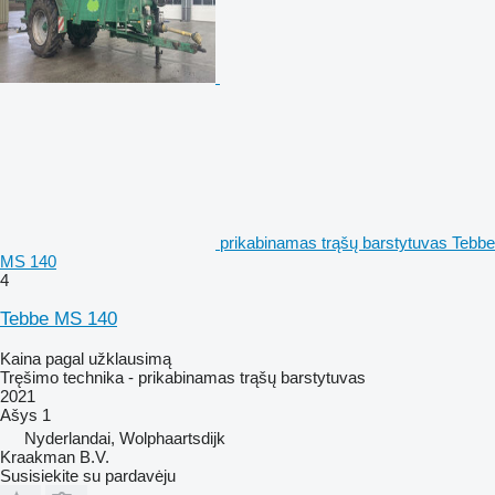
prikabinamas trąšų barstytuvas Tebbe
MS 140
4
Tebbe MS 140
Kaina pagal užklausimą
Tręšimo technika - prikabinamas trąšų barstytuvas
2021
Ašys
1
Nyderlandai, Wolphaartsdijk
Kraakman B.V.
Susisiekite su pardavėju