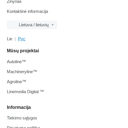
Žinynas
Kontaktinė informacija
Lietuva / lietuvių
Lie
Рус
Mūsų projektai
Autoline™
Machineryline™
Agroline™
Linemedia Digital ™
Informacija
Tiekimo sąlygos
Privatumo politika