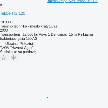
mėšlo kratytuvas Tebbe HS 120
8
Tebbe HS 120
18 000 €
Tręšimo technika - mėšlo kratytuvas
2003
Transporteris
12 000 kg
Ašys
1
Dengimas
15 m
Reikiama
traktoriaus galia
150 AG
Ukraina, Pidloztsi
TzOV "Havest-Agro"
Susisiekite su pardavėju