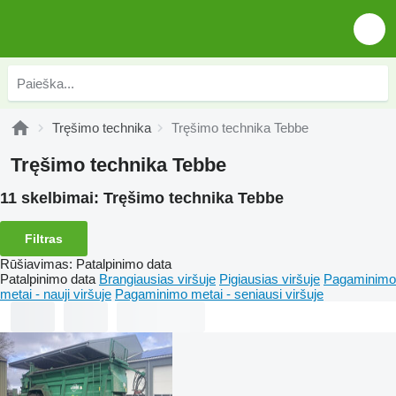
Tręšimo technika
Tręšimo technika Tebbe
Tręšimo technika Tebbe
11 skelbimai:
Tręšimo technika Tebbe
Filtras
Rūšiavimas
:
Patalpinimo data
Patalpinimo data
Brangiausias viršuje
Pigiausias viršuje
Pagaminimo
metai - nauji viršuje
Pagaminimo metai - seniausi viršuje