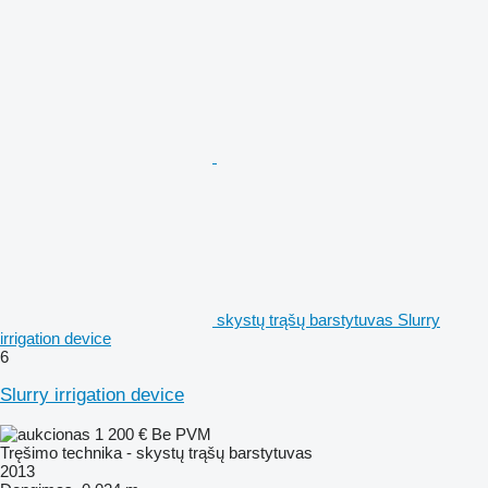
skystų trąšų barstytuvas Slurry
irrigation device
6
Slurry irrigation device
1 200 €
Be PVM
Tręšimo technika - skystų trąšų barstytuvas
2013