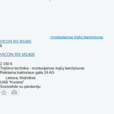
montuojamas trąšų barstytuvas
VICON RS M1405
6
VICON RS M1405
2 150 €
Tręšimo technika - montuojamas trąšų barstytuvas
Reikiama traktoriaus galia
24 AG
Lietuva, Mažeikiai
UAB “Kunista”
Susisiekite su pardavėju