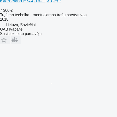
Kverneland EXACTA-TLX GEO
7 300 €
Tręšimo technika - montuojamas trąšų barstytuvas
2018
Lietuva, Saviečiai
UAB Ivabaltė
Susisiekite su pardavėju