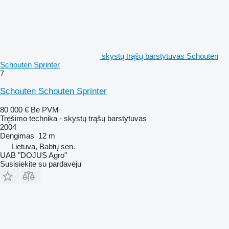
skystų trąšų barstytuvas Schouten
Schouten Sprinter
7
Schouten Schouten Sprinter
80 000 €
Be PVM
Tręšimo technika - skystų trąšų barstytuvas
2004
Dengimas
12 m
Lietuva, Babtų sen.
UAB "DOJUS Agro"
Susisiekite su pardavėju