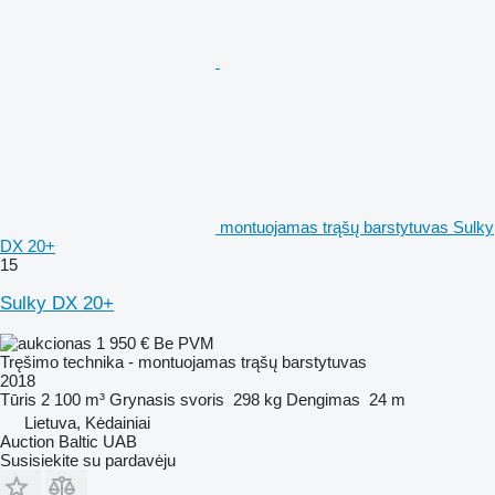
montuojamas trąšų barstytuvas Sulky
DX 20+
15
Sulky DX 20+
1 950 €
Be PVM
Tręšimo technika - montuojamas trąšų barstytuvas
2018
Tūris
2 100 m³
Grynasis svoris
298 kg
Dengimas
24 m
Lietuva, Kėdainiai
Auction Baltic UAB
Susisiekite su pardavėju