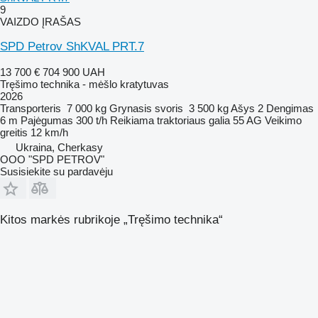
9
VAIZDO ĮRAŠAS
SPD Petrov ShKVAL PRT.7
13 700 €
704 900 UAH
Tręšimo technika - mėšlo kratytuvas
2026
Transporteris
7 000 kg
Grynasis svoris
3 500 kg
Ašys
2
Dengimas
6 m
Pajėgumas
300 t/h
Reikiama traktoriaus galia
55 AG
Veikimo
greitis
12 km/h
Ukraina, Cherkasy
OOO "SPD PETROV"
Susisiekite su pardavėju
Kitos markės rubrikoje „Tręšimo technika“