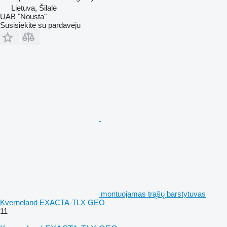
Lietuva, Šilalė
UAB "Nousta"
Susisiekite su pardavėju
montuojamas trąšų barstytuvas
Kverneland EXACTA-TLX GEO
11