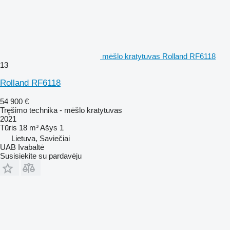
mėšlo kratytuvas Rolland RF6118
13
Rolland RF6118
54 900 €
Tręšimo technika - mėšlo kratytuvas
2021
Tūris
18 m³
Ašys
1
Lietuva, Saviečiai
UAB Ivabaltė
Susisiekite su pardavėju