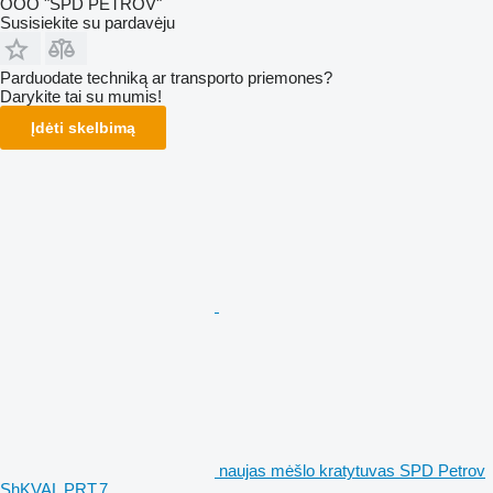
OOO "SPD PETROV"
Susisiekite su pardavėju
Parduodate techniką ar transporto priemones?
Darykite tai su mumis!
Įdėti skelbimą
naujas mėšlo kratytuvas SPD Petrov
ShKVAL PRT.7