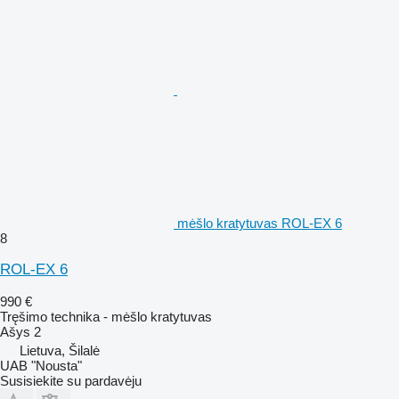
mėšlo kratytuvas ROL-EX 6
8
ROL-EX 6
990 €
Tręšimo technika - mėšlo kratytuvas
Ašys
2
Lietuva, Šilalė
UAB "Nousta"
Susisiekite su pardavėju