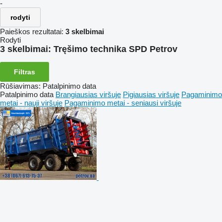
-
rodyti
Paieškos rezultatai:
3 skelbimai
Rodyti
3 skelbimai:
Tręšimo technika SPD Petrov
Filtras
Rūšiavimas
:
Patalpinimo data
Patalpinimo data
Brangiausias viršuje
Pigiausias viršuje
Pagaminimo
metai - nauji viršuje
Pagaminimo metai - seniausi viršuje