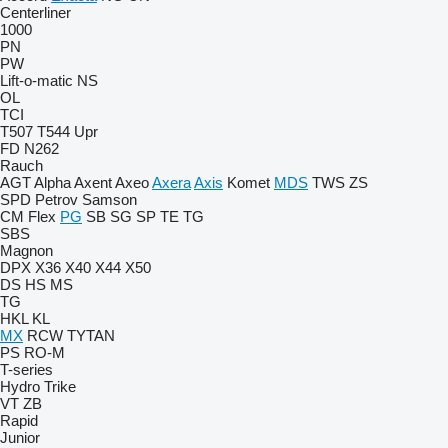
Centerliner
1000
PN
PW
Lift-o-matic
NS
OL
TCI
T507
T544
Upr
FD
N262
Rauch
AGT
Alpha
Axent
Axeo
Axera
Axis
Komet
MDS
TWS
ZS
SPD Petrov
Samson
CM
Flex
PG
SB
SG
SP
TE
TG
SBS
Magnon
DPX
X36
X40
X44
X50
DS
HS
MS
TG
HKL
KL
MX
RCW
TYTAN
PS
RO-M
T-series
Hydro Trike
VT
ZB
Rapid
Junior