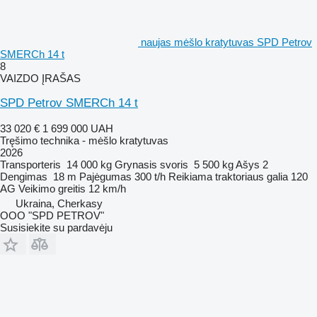
naujas mėšlo kratytuvas SPD Petrov
SMERCh 14 t
8
VAIZDO ĮRAŠAS
SPD Petrov SMERCh 14 t
33 020 €
1 699 000 UAH
Tręšimo technika - mėšlo kratytuvas
2026
Transporteris
14 000 kg
Grynasis svoris
5 500 kg
Ašys
2
Dengimas
18 m
Pajėgumas
300 t/h
Reikiama traktoriaus galia
120
AG
Veikimo greitis
12 km/h
Ukraina, Cherkasy
OOO "SPD PETROV"
Susisiekite su pardavėju