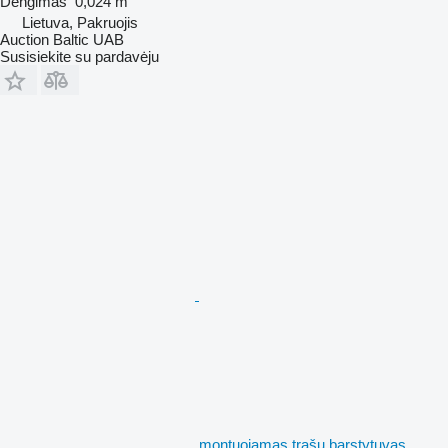
Dengimas
0,024 m
Lietuva, Pakruojis
Auction Baltic UAB
Susisiekite su pardavėju
montuojamas trąšų barstytuvas