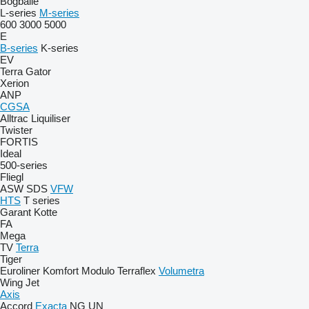
Bogballe
L-series
M-series
600
3000
5000
E
B-series
K-series
EV
Terra Gator
Xerion
ANP
CGSA
Alltrac
Liquiliser
Twister
FORTIS
Ideal
500-series
Fliegl
ASW
SDS
VFW
HTS
T series
Garant Kotte
FA
Mega
TV
Terra
Tiger
Euroliner
Komfort
Modulo
Terraflex
Volumetra
Wing Jet
Axis
Accord
Exacta
NG
UN