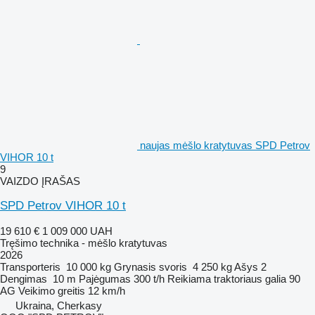
naujas mėšlo kratytuvas SPD Petrov
VIHOR 10 t
9
VAIZDO ĮRAŠAS
SPD Petrov VIHOR 10 t
19 610 €
1 009 000 UAH
Tręšimo technika - mėšlo kratytuvas
2026
Transporteris
10 000 kg
Grynasis svoris
4 250 kg
Ašys
2
Dengimas
10 m
Pajėgumas
300 t/h
Reikiama traktoriaus galia
90
AG
Veikimo greitis
12 km/h
Ukraina, Cherkasy