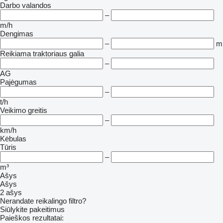
Darbo valandos
–
m/h
Dengimas
–
m
Reikiama traktoriaus galia
–
AG
Pajėgumas
–
t/h
Veikimo greitis
–
km/h
Kėbulas
Tūris
–
m³
Ašys
Ašys
2 ašys
Nerandate reikalingo filtro?
Siūlykite pakeitimus
Paieškos rezultatai: