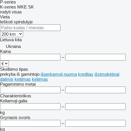
P-series
K-series
MKE
SK
rodyti visas
Vieta
Ieškoti spindulyje
Lietuva
kita
Ukraina
Kaina
–
Skelbimo tipas
prekyba
iš gamintojo
išperkamoji nuoma
kreditas
išsimokėtinai
dalimis
keitimas
keitimas
Pagaminimo metai
–
Charakteristikos
Keliamoji galia
–
kg
Grynasis svoris
–
kg