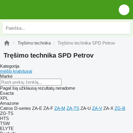
Tręšimo technika
Tręšimo technika SPD Petrov
Tręšimo technika SPD Petrov
Kategorija
mėšlo kratytuvai
Markė
Pagal šią užklausą rezultatų neradome
Exacta
XPL
Amazone
Catros
D-series
ZA-E
ZA-F
ZA-M
ZA-TS
ZA-U
ZA-V
ZA-X
ZG-B
ZG-TS
HTS
TSW
ELYTE