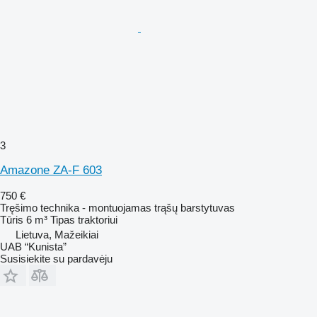
3
Amazone ZA-F 603
750 €
Tręšimo technika - montuojamas trąšų barstytuvas
Tūris
6 m³
Tipas
traktoriui
Lietuva, Mažeikiai
UAB “Kunista”
Susisiekite su pardavėju