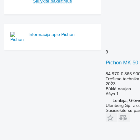
Siūlykite pakeitimus
Informacija apie Pichon
9
Pichon MK 50 
84 970 €
365 90
Tręšimo technika
2023
Būklė
naujas
Ašys
1
Lenkija, Głów
Ulenberg Sp. z o.
Susisiekite su pa