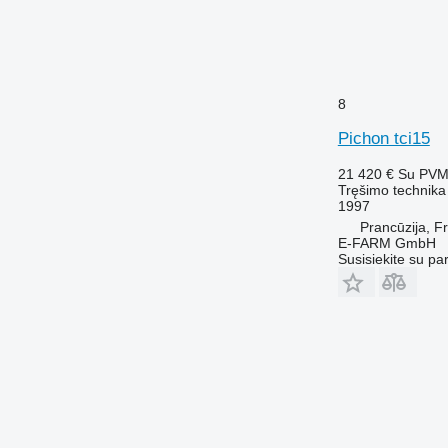
8
Pichon tci15
21 420 €
Su PV
Tręšimo technika 
1997
Prancūzija, F
E-FARM GmbH
Susisiekite su pa