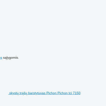
es
sąlygomis.
skystų trąšų barstytuvas Pichon Pichon tci 7150