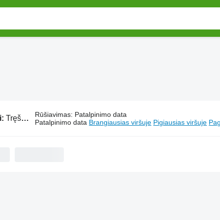
Rūšiavimas
:
Patalpinimo data
i:
Tręšimo technika Pichon
Patalpinimo data
Brangiausias viršuje
Pigiausias viršuje
Pag