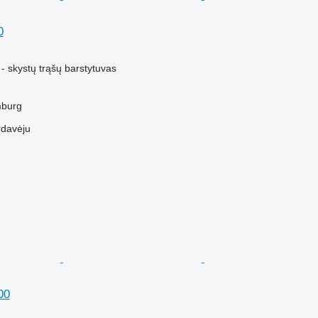
0
M
- skystų trąšų barstytuvas
mburg
rdavėju
00