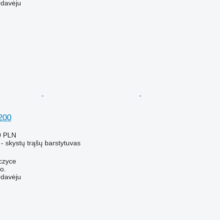
rdavėju
200
0 PLN
- skystų trąšų barstytuvas
czyce
o.
rdavėju