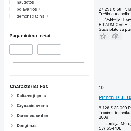
naudotos
27 251 €
Su PV
po avarijos
Tręšimo technika 
demonstracinis
Vokietija, Ha
E-FARM GmbH
Susisiekite su pa
Pagaminimo metai
–
Charakteristikos
10
Keliamoji galia
Pichon TCI 10
Grynasis svoris
8 128 €
35 000 
Tręšimo technika 
Darbo valandos
2008
Lenkija, Mord
Dengimas
SWISS-POL