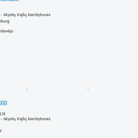
M
- skystų trąšų barstytuvas
mburg
rdavėju
000
PLN
- skystų trąšų barstytuvas
y