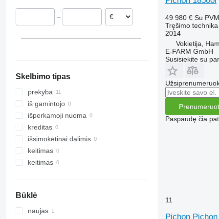
Pichon 18500l
–
49 980 €
Su PV
Tręšimo technika 
2014
Vokietija, Ha
E-FARM GmbH
Susisiekite su pa
Skelbimo tipas
Užsiprenumeruoki
prekyba
iš gamintojo
Prenumeruot
išperkamoji nuoma
Paspaudę čia patv
kreditas
išsimokėtinai dalimis
keitimas
keitimas
Būklė
11
naujas
Pichon Pichon 