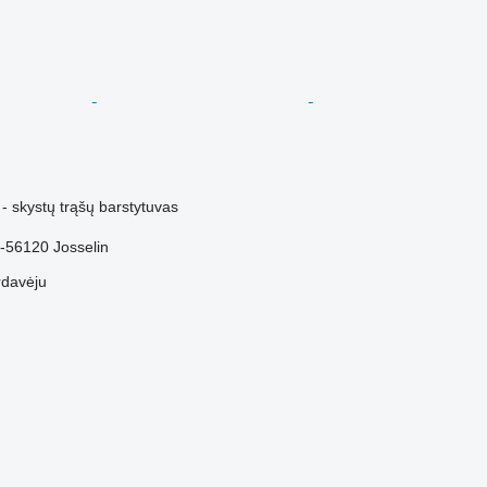
M
- skystų trąšų barstytuvas
r-56120 Josselin
rdavėju