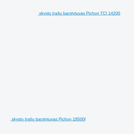
skystų trąšų barstytuvas Pichon TCI 14200
skystų trąšų barstytuvas Pichon 18500l