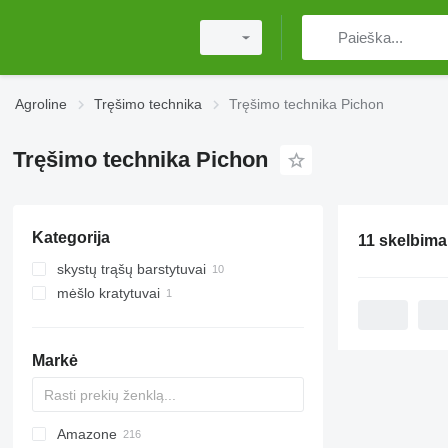
Agroline
Tręšimo technika
Tręšimo technika Pichon
Tręšimo technika Pichon
Kategorija
11 skelbima
skystų trąšų barstytuvai
mėšlo kratytuvai
Markė
Amazone
Exacta
XPL