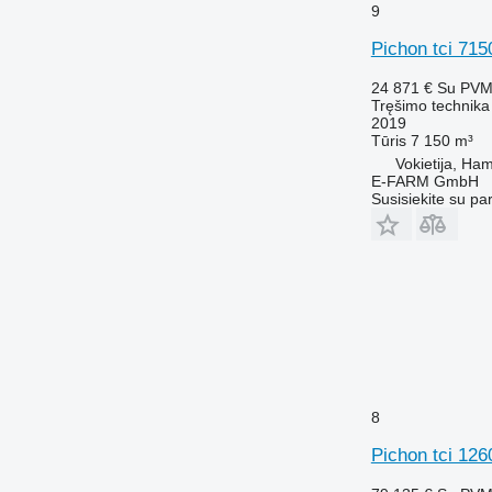
9
Pichon tci 715
24 871 €
Su PV
Tręšimo technika 
2019
Tūris
7 150 m³
Vokietija, Ha
E-FARM GmbH
Susisiekite su pa
8
Pichon tci 126