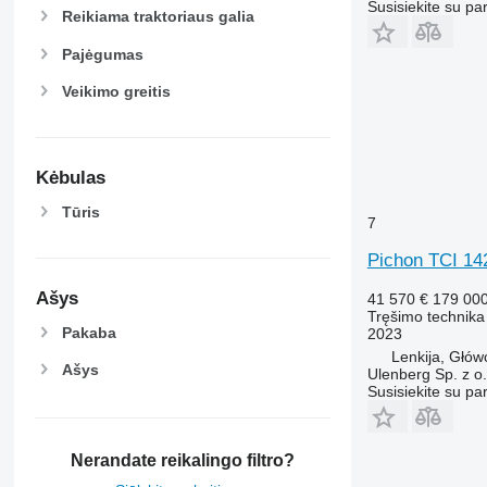
Susisiekite su pa
Reikiama traktoriaus galia
Pajėgumas
Veikimo greitis
Kėbulas
Tūris
7
Pichon TCI 14
Ašys
41 570 €
179 00
Tręšimo technika 
Pakaba
2023
Lenkija, Głów
Ašys
Ulenberg Sp. z o.
Susisiekite su pa
Nerandate reikalingo filtro?