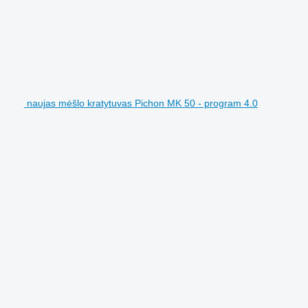
naujas mėšlo kratytuvas Pichon MK 50 - program 4.0