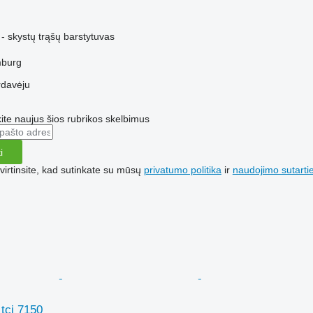
M
- skystų trąšų barstytuvas
mburg
rdavėju
te naujus šios rubrikos skelbimus
i
irtinsite, kad sutinkate su mūsų
privatumo politika
ir
naudojimo sutarti
tci 7150