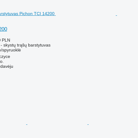
200
0 PLN
- skystų trąšų barstytuvas
ė/spyruoklė
czyce
o.
rdavėju