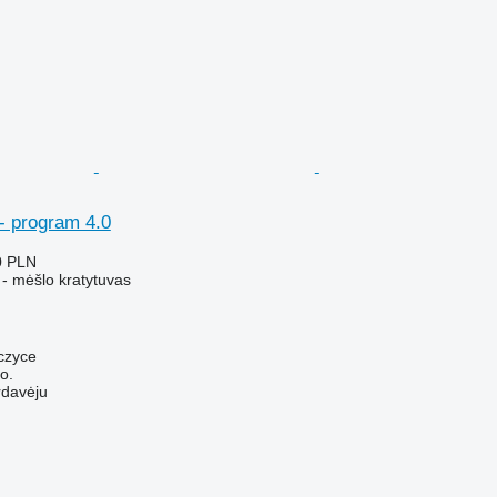
- program 4.0
0 PLN
 - mėšlo kratytuvas
czyce
o.
rdavėju