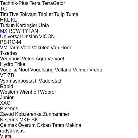
Technik-Plus
Terra
TerraGator
TG
Tim
Tive
Tokvam
Trioliet
Tulip
Tume
HKL
KL
Tutkun Kardeşler
Unia
MX
RCW
TYTAN
Universal
Unsinn
VICON
PS
RO-M
VM Tarm
Vaia
Vakutec
Van Hool
T-series
Veenhuis
Veles-Agro
Vervaet
Hydro Trike
Vogel & Noot
Vogelsang
Volland
Volmer
Vredo
VT
ZB
Vynmashpostach
Väderstad
Rapid
Western
Wienhoff
Woprol
Junior
XAG
P-series
Zavod Kobzarenka
Zunhammer
K-series
MKE
SK
Çelmak
Överum
Özkan Tarım Makina
rodyti visas
Vieta