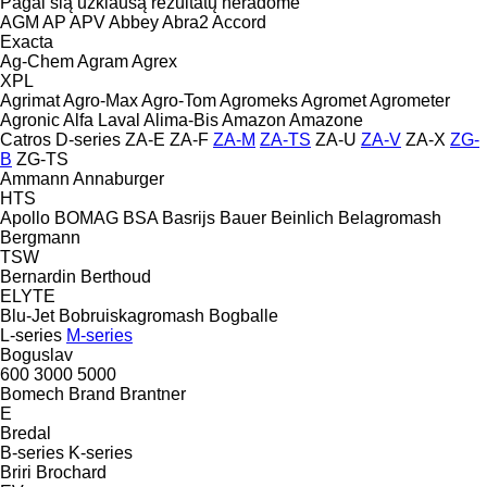
Pagal šią užklausą rezultatų neradome
AGM
AP
APV
Abbey
Abra2
Accord
Exacta
Ag-Chem
Agram
Agrex
XPL
Agrimat
Agro-Max
Agro-Tom
Agromeks
Agromet
Agrometer
Agronic
Alfa Laval
Alima-Bis
Amazon
Amazone
Catros
D-series
ZA-E
ZA-F
ZA-M
ZA-TS
ZA-U
ZA-V
ZA-X
ZG-
B
ZG-TS
Ammann
Annaburger
HTS
Apollo
BOMAG
BSA
Basrijs
Bauer
Beinlich
Belagromash
Bergmann
TSW
Bernardin
Berthoud
ELYTE
Blu-Jet
Bobruiskagromash
Bogballe
L-series
M-series
Boguslav
600
3000
5000
Bomech
Brand
Brantner
E
Bredal
B-series
K-series
Briri
Brochard