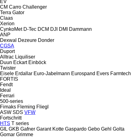
EV
CM
Carro
Challenger
Terra Gator
Claas
Xerion
CynkoMet
D-Tec
DCM
DJI
DMI
Dammann
ANP
Dexwal
Dezeure
Donder
CGSA
Duport
Alltrac
Liquiliser
Duun
Eckart
Einböck
Twister
Eisele
Erdallar
Euro-Jabelmann
Eurospand
Evers
Farmtech
FORTIS
Fendt
Ideal
Ferrari
500-series
Fimaks
Fleming
Fliegl
ASW
SDS
VFW
Fortschritt
HTS
T series
GIL
GKB
Gafner
Garant Kotte
Gaspardo
Gebo
Gehl
Golta
Gomar
Grimme