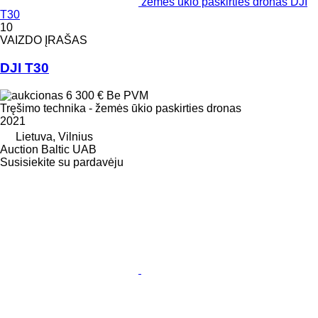
žemės ūkio paskirties dronas DJI
T30
10
VAIZDO ĮRAŠAS
DJI T30
6 300 €
Be PVM
Tręšimo technika - žemės ūkio paskirties dronas
2021
Lietuva, Vilnius
Auction Baltic UAB
Susisiekite su pardavėju