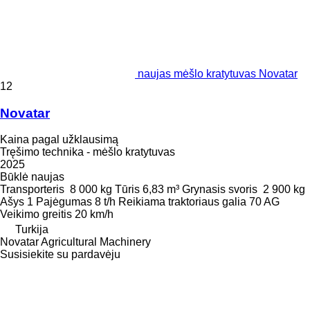
naujas mėšlo kratytuvas Novatar
12
Novatar
Kaina pagal užklausimą
Tręšimo technika - mėšlo kratytuvas
2025
Būklė
naujas
Transporteris
8 000 kg
Tūris
6,83 m³
Grynasis svoris
2 900 kg
Ašys
1
Pajėgumas
8 t/h
Reikiama traktoriaus galia
70 AG
Veikimo greitis
20 km/h
Turkija
Novatar Agricultural Machinery
Susisiekite su pardavėju