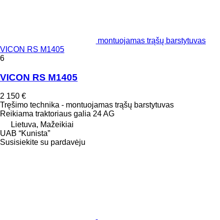
montuojamas trąšų barstytuvas
VICON RS M1405
6
VICON RS M1405
2 150 €
Tręšimo technika - montuojamas trąšų barstytuvas
Reikiama traktoriaus galia
24 AG
Lietuva, Mažeikiai
UAB “Kunista”
Susisiekite su pardavėju