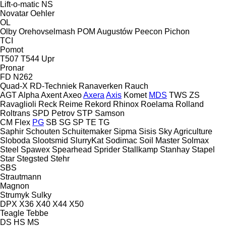
Lift-o-matic
NS
Novatar
Oehler
OL
Olby
Orehovselmash
POM Augustów
Peecon
Pichon
TCI
Pomot
T507
T544
Upr
Pronar
FD
N262
Quad-X
RD-Techniek
Ranaverken
Rauch
AGT
Alpha
Axent
Axeo
Axera
Axis
Komet
MDS
TWS
ZS
Ravaglioli
Reck
Reime
Rekord
Rhinox
Roelama
Rolland
Roltrans
SPD Petrov
STP
Samson
CM
Flex
PG
SB
SG
SP
TE
TG
Saphir
Schouten
Schuitemaker
Sipma
Sisis
Sky Agriculture
Sloboda
Slootsmid
SlurryKat
Sodimac
Soil Master
Solmax
Steel
Spawex
Spearhead
Sprider
Stallkamp
Stanhay
Stapel
Star
Stegsted
Stehr
SBS
Strautmann
Magnon
Strumyk
Sulky
DPX
X36
X40
X44
X50
Teagle
Tebbe
DS
HS
MS