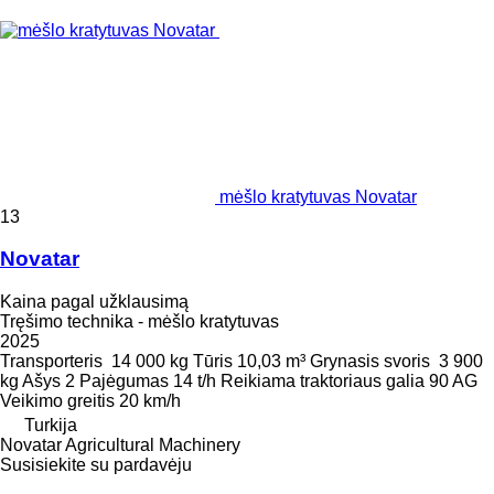
mėšlo kratytuvas Novatar
13
Novatar
Kaina pagal užklausimą
Tręšimo technika - mėšlo kratytuvas
2025
Transporteris
14 000 kg
Tūris
10,03 m³
Grynasis svoris
3 900
kg
Ašys
2
Pajėgumas
14 t/h
Reikiama traktoriaus galia
90 AG
Veikimo greitis
20 km/h
Turkija
Novatar Agricultural Machinery
Susisiekite su pardavėju