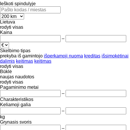
Ieškoti spindulyje
Lietuva
rodyti visas
Kaina
–
Skelbimo tipas
prekyba
iš gamintojo
išperkamoji nuoma
kreditas
išsimokėtinai
dalimis
keitimas
keitimas
rodyti visas
Būklė
naujas
naudotos
rodyti visas
Pagaminimo metai
–
Charakteristikos
Keliamoji galia
–
kg
Grynasis svoris
–