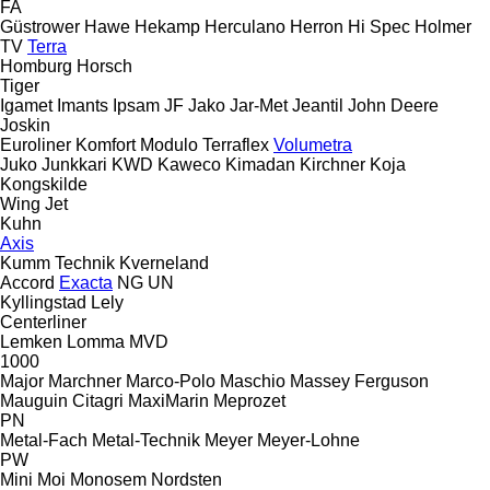
FA
Güstrower
Hawe
Hekamp
Herculano
Herron
Hi Spec
Holmer
TV
Terra
Homburg
Horsch
Tiger
Igamet
Imants
Ipsam
JF
Jako
Jar-Met
Jeantil
John Deere
Joskin
Euroliner
Komfort
Modulo
Terraflex
Volumetra
Juko
Junkkari
KWD
Kaweco
Kimadan
Kirchner
Koja
Kongskilde
Wing Jet
Kuhn
Axis
Kumm Technik
Kverneland
Accord
Exacta
NG
UN
Kyllingstad
Lely
Centerliner
Lemken
Lomma
MVD
1000
Major
Marchner
Marco-Polo
Maschio
Massey Ferguson
Mauguin Citagri
MaxiMarin
Meprozet
PN
Metal-Fach
Metal-Technik
Meyer
Meyer-Lohne
PW
Mini
Moi
Monosem
Nordsten