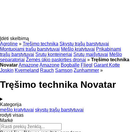
Įdėti skelbimą
Agroline
»
Tręšimo technika
Skystų trąšų barstytuvai
Montuojami trąšų barstytuvai
Mėšlo kratytuvai
Prikabinami
trąšų barstytuvai
Srutų konteineriai
Srutų maišytuvai
Mėšlo
separatoriai
Žemės ūkio paskirties dronai
»
Tręšimo technika
Novatar
Amazone
Amazone
Bogballe
Fliegl
Garant Kotte
Joskin
Kverneland
Rauch
Samson
Zunhammer
»
Tręšimo technika Novatar
Kategorija
mėšlo kratytuvai
skystų trąšų barstytuvai
rodyti visas
Markė