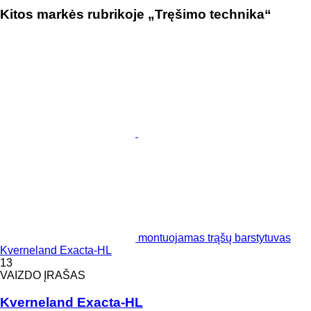
Kitos markės rubrikoje „Tręšimo technika“
montuojamas trąšų barstytuvas
Kverneland Exacta-HL
13
VAIZDO ĮRAŠAS
Kverneland Exacta-HL