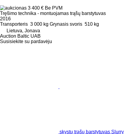
3 400 €
Be PVM
Tręšimo technika - montuojamas trąšų barstytuvas
2016
Transporteris
3 000 kg
Grynasis svoris
510 kg
Lietuva, Jonava
Auction Baltic UAB
Susisiekite su pardavėju
skystų trąšų barstytuvas Slurry