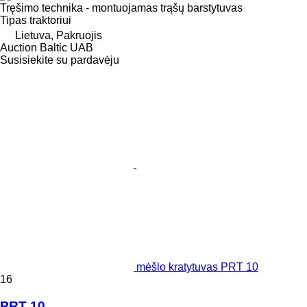
Tręšimo technika - montuojamas trąšų barstytuvas
Tipas
traktoriui
Lietuva, Pakruojis
Auction Baltic UAB
Susisiekite su pardavėju
mėšlo kratytuvas PRT 10
16
PRT 10