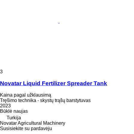
3
Novatar Liquid Fertilizer Spreader Tank
Kaina pagal užklausimą
Tręšimo technika - skystų trąšų barstytuvas
2023
Būklė
naujas
Turkija
Novatar Agricultural Machinery
Susisiekite su pardavėju