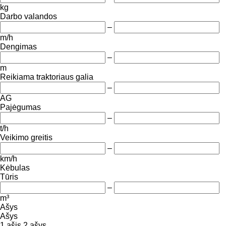
kg
Darbo valandos
–
m/h
Dengimas
–
m
Reikiama traktoriaus galia
–
AG
Pajėgumas
–
t/h
Veikimo greitis
–
km/h
Kėbulas
Tūris
–
m³
Ašys
Ašys
1 ašis
2 ašys