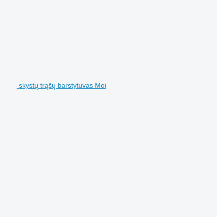
skystų trąšų barstytuvas Moi