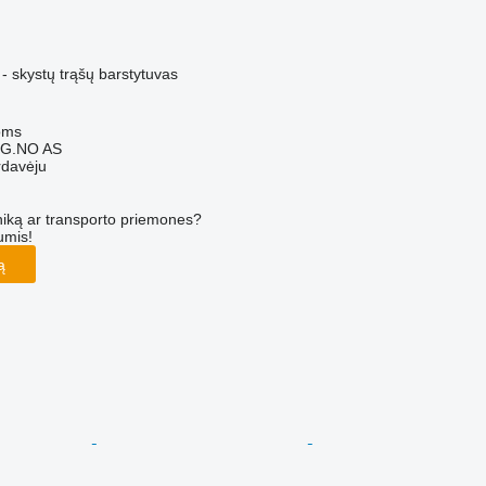
M
- skystų trąšų barstytuvas
oms
G.NO AS
rdavėju
iką ar transporto priemones?
umis!
ą