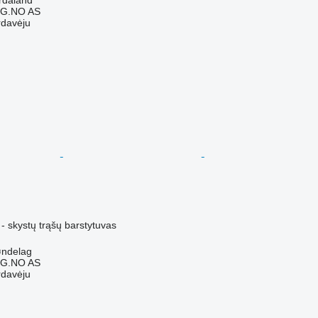
rdaland
G.NO AS
rdavėju
- skystų trąšų barstytuvas
øndelag
G.NO AS
rdavėju