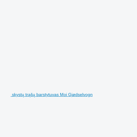
skystų trąšų barstytuvas Moi Gjødselvogn