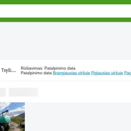
Rūšiavimas
:
Patalpinimo data
:
Tręšimo technika Moi
Patalpinimo data
Brangiausias viršuje
Pigiausias viršuje
Pag