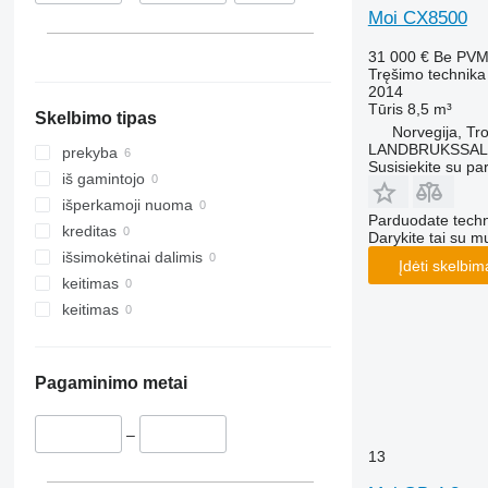
Moi CX8500
31 000 €
Be PV
Tręšimo technika 
2014
Tūris
8,5 m³
Skelbimo tipas
Norvegija, Tr
LANDBRUKSSAL
prekyba
Susisiekite su pa
iš gamintojo
išperkamoji nuoma
Parduodate techn
kreditas
Darykite tai su m
išsimokėtinai dalimis
Įdėti skelbim
keitimas
keitimas
Pagaminimo metai
–
13