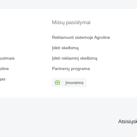
Mūsų pasiūlymai
Reklamuoti sistemoje Agroline
Įdėti skelbimą
ausimais
Įdėti reklaminį skelbimą
oline
Partnerių programa
gas
Įmonėms
Atsisiųs