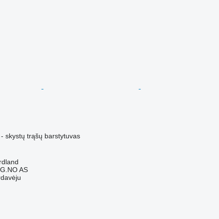
- skystų trąšų barstytuvas
rdland
G.NO AS
rdavėju