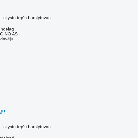
- skystų trąšų barstytuvas
øndelag
G.NO AS
rdavėju
gn
- skystų trąšų barstytuvas