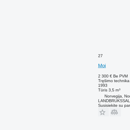
27
Moi
2 300 €
Be PVM
Tręšimo technika 
1993
Tūris
3,5 m³
Norvegija, No
LANDBRUKSSAL
Susisiekite su pa