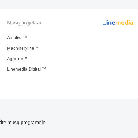
Mūsų projektai
Autoline™
Machineryline™
Agroline™
Linemedia Digital ™
kite mūsų programėlę