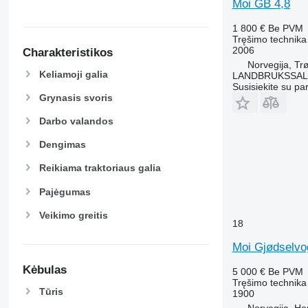
Moi GB 4,8
1 800 €
Be PVM
Tręšimo technika 
2006
Charakteristikos
Norvegija, Tr
Keliamoji galia
LANDBRUKSSAL
Susisiekite su pa
Grynasis svoris
Darbo valandos
Dengimas
Reikiama traktoriaus galia
Pajėgumas
Veikimo greitis
18
Moi Gjødselvo
Kėbulas
5 000 €
Be PVM
Tręšimo technika 
Tūris
1900