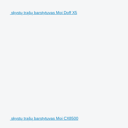
skystų trąšų barstytuvas Moi Doff X5
skystų trąšų barstytuvas Moi CX8500