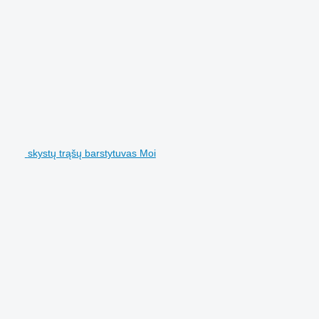
skystų trąšų barstytuvas Moi