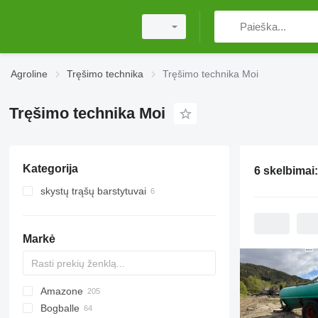
Agroline
Tręšimo technika
Tręšimo technika Moi
Tręšimo technika Moi
Kategorija
6 skelbimai
skystų trąšų barstytuvai
Markė
Amazone
Exacta
XPL
Bogballe
Catros
HTS
TSW
ELYTE