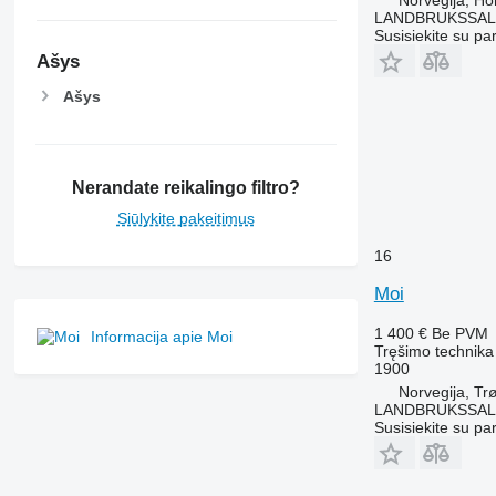
Norvegija, Ho
LANDBRUKSSAL
Susisiekite su pa
Ašys
Ašys
Nerandate reikalingo filtro?
Siūlykite pakeitimus
16
Moi
1 400 €
Be PVM
Informacija apie Moi
Tręšimo technika 
1900
Norvegija, Tr
LANDBRUKSSAL
Susisiekite su pa