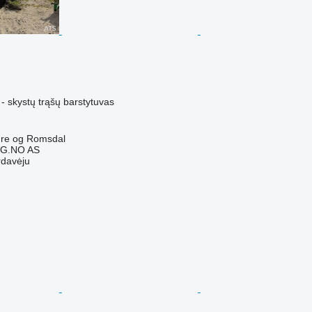
- skystų trąšų barstytuvas
øre og Romsdal
G.NO AS
rdavėju