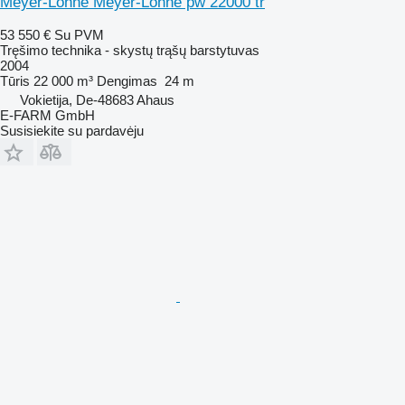
Meyer-Lohne Meyer-Lohne pw 22000 tr
53 550 €
Su PVM
Tręšimo technika - skystų trąšų barstytuvas
2004
Tūris
22 000 m³
Dengimas
24 m
Vokietija, De-48683 Ahaus
E-FARM GmbH
Susisiekite su pardavėju