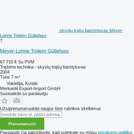
skystų trąšų barstytuvas Meyer-
Lohne Tridem Güllefass
7
Meyer-Lohne Tridem Güllefass
67 710 €
Su PVM
Tręšimo technika - skystų trąšų barstytuvas
2004
Tūris
7 m³
Vokietija, Kunde
Merkantil Export-Import GmbH
Susisiekite su pardavėju
Užsiprenumeruokite naujus šios rubrikos skelbimus
Prenumeruoti
Paspaudę čia patvirtinsite, kad sutinkate su mūsų
privatumo politika