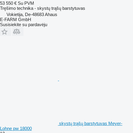
53 550 €
Su PVM
Tręšimo technika - skystų trąšų barstytuvas
Vokietija, De-48683 Ahaus
E-FARM GmbH
Susisiekite su pardavėju
skystų trąšų barstytuvas Meyer-
Lohne pw 18000