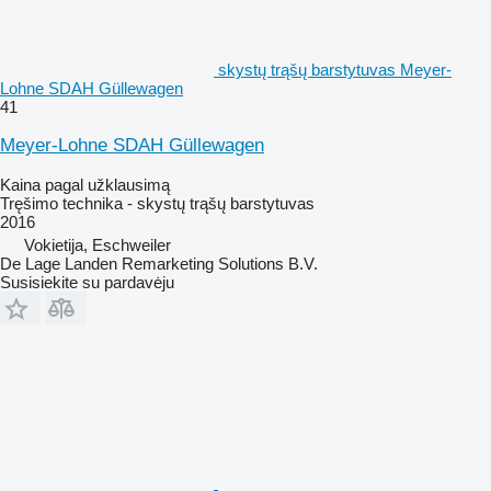
skystų trąšų barstytuvas Meyer-
Lohne SDAH Güllewagen
41
Meyer-Lohne SDAH Güllewagen
Kaina pagal užklausimą
Tręšimo technika - skystų trąšų barstytuvas
2016
Vokietija, Eschweiler
De Lage Landen Remarketing Solutions B.V.
Susisiekite su pardavėju