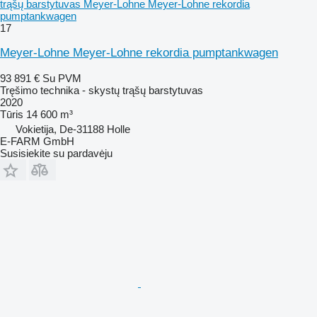
trąšų barstytuvas Meyer-Lohne Meyer-Lohne rekordia
pumptankwagen
17
Meyer-Lohne Meyer-Lohne rekordia pumptankwagen
93 891 €
Su PVM
Tręšimo technika - skystų trąšų barstytuvas
2020
Tūris
14 600 m³
Vokietija, De-31188 Holle
E-FARM GmbH
Susisiekite su pardavėju