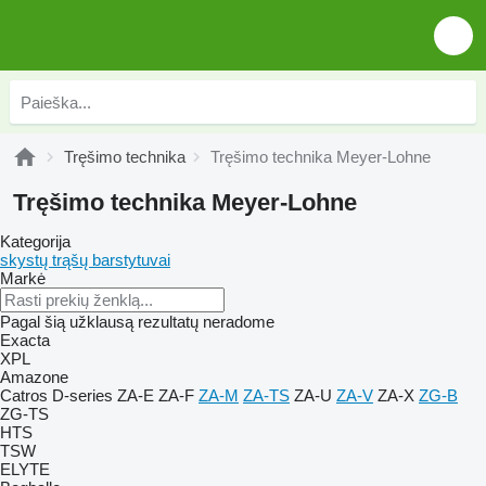
Tręšimo technika
Tręšimo technika Meyer-Lohne
Tręšimo technika Meyer-Lohne
Kategorija
skystų trąšų barstytuvai
Markė
Pagal šią užklausą rezultatų neradome
Exacta
XPL
Amazone
Catros
D-series
ZA-E
ZA-F
ZA-M
ZA-TS
ZA-U
ZA-V
ZA-X
ZG-B
ZG-TS
HTS
TSW
ELYTE