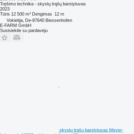
Tręšimo technika - skystų trąšų barstytuvas
2023
Tūris
12 500 m³
Dengimas
12 m
Vokietija, De-87640 Biessenhofen
E-FARM GmbH
Susisiekite su pardavėju
skystų trąšų barstytuvas Meyer-