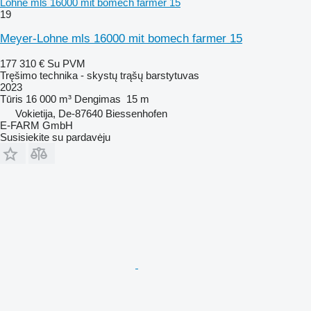
Lohne mls 16000 mit bomech farmer 15
19
Meyer-Lohne mls 16000 mit bomech farmer 15
177 310 €
Su PVM
Tręšimo technika - skystų trąšų barstytuvas
2023
Tūris
16 000 m³
Dengimas
15 m
Vokietija, De-87640 Biessenhofen
E-FARM GmbH
Susisiekite su pardavėju