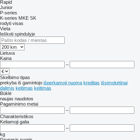
Rapid
Junior
P-series
K-series
MKE
SK
rodyti visas
Vieta
Ieškoti spindulyje
Lietuva
Kaina
–
Skelbimo tipas
prekyba
iš gamintojo
išperkamoji nuoma
kreditas
išsimokėtinai
dalimis
keitimas
keitimas
Būklė
naujas
naudotos
Pagaminimo metai
–
Charakteristikos
Keliamoji galia
–
kg
Grynasis svoris