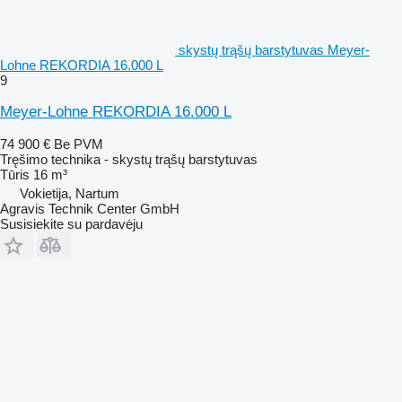
skystų trąšų barstytuvas Meyer-
Lohne REKORDIA 16.000 L
9
Meyer-Lohne REKORDIA 16.000 L
74 900 €
Be PVM
Tręšimo technika - skystų trąšų barstytuvas
Tūris
16 m³
Vokietija, Nartum
Agravis Technik Center GmbH
Susisiekite su pardavėju