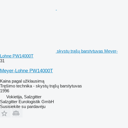
skystų trąšų barstytuvas Meyer-
Lohne PW14000T
31
Meyer-Lohne PW14000T
Kaina pagal užklausimą
Tręšimo technika - skystų trąšų barstytuvas
1996
Vokietija, Salzgitter
Salzgitter Eurologistik GmbH
Susisiekite su pardavėju