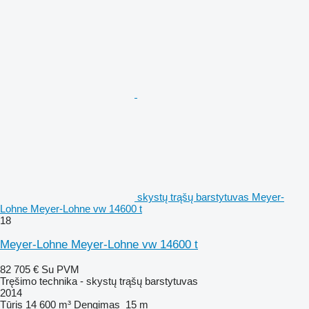
skystų trąšų barstytuvas Meyer-
Lohne Meyer-Lohne vw 14600 t
18
Meyer-Lohne Meyer-Lohne vw 14600 t
82 705 €
Su PVM
Tręšimo technika - skystų trąšų barstytuvas
2014
Tūris
14 600 m³
Dengimas
15 m