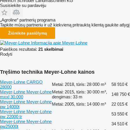
Heinrich Schröder Landmaschinen KG
Susisiekite su pardavėju
„Agroline“ partnerių programa
Tapkite mūsų partneriu ir už kiekvieną pritrauktą klientą gaukite atlygį
Žiūrėkite pasiūlymą
Informacija apie Meyer-Lohne
Paieškos rezultatai:
21 skelbimai
Rodyti
Tręšimo technika Meyer-Lohne kainos
Meyer-Lohne CARGO
Metai: 2018, tūris: 28 000 m³
58 910 €
28000
Meyer-Lohne Meyer-Lohne
Metai: 2015, tūris: 30 000 m³,
148 750 €
mxxl 30.000
dengimas: 33 m
Meyer-Lohne Meyer-Lohne
Metai: 2005, tūris: 14 000 m³
22 015 €
pw 14000t
Meyer-Lohne Meyer-Lohne
53 550 €
pw 22000 tr
Meyer-Lohne Meyer-Lohne
34 510 €
pw25000t