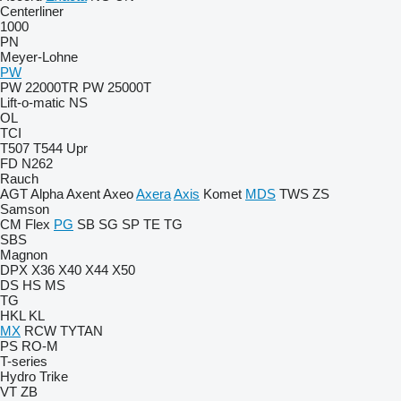
Centerliner
1000
PN
Meyer-Lohne
PW
PW 22000TR
PW 25000T
Lift-o-matic
NS
OL
TCI
T507
T544
Upr
FD
N262
Rauch
AGT
Alpha
Axent
Axeo
Axera
Axis
Komet
MDS
TWS
ZS
Samson
CM
Flex
PG
SB
SG
SP
TE
TG
SBS
Magnon
DPX
X36
X40
X44
X50
DS
HS
MS
TG
HKL
KL
MX
RCW
TYTAN
PS
RO-M
T-series
Hydro Trike
VT
ZB