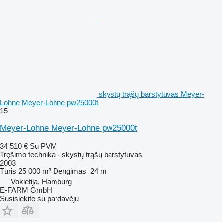
skystų trąšų barstytuvas Meyer-
Lohne Meyer-Lohne pw25000t
15
Meyer-Lohne Meyer-Lohne pw25000t
34 510 €
Su PVM
Tręšimo technika - skystų trąšų barstytuvas
2003
Tūris
25 000 m³
Dengimas
24 m
Vokietija, Hamburg
E-FARM GmbH
Susisiekite su pardavėju