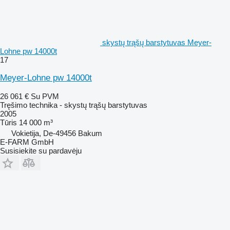
skystų trąšų barstytuvas Meyer-
Lohne pw 14000t
17
Meyer-Lohne pw 14000t
26 061 €
Su PVM
Tręšimo technika - skystų trąšų barstytuvas
2005
Tūris
14 000 m³
Vokietija, De-49456 Bakum
E-FARM GmbH
Susisiekite su pardavėju