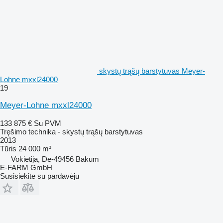
skystų trąšų barstytuvas Meyer-
Lohne mxxl24000
19
Meyer-Lohne mxxl24000
133 875 €
Su PVM
Tręšimo technika - skystų trąšų barstytuvas
2013
Tūris
24 000 m³
Vokietija, De-49456 Bakum
E-FARM GmbH
Susisiekite su pardavėju