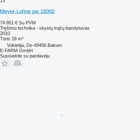
13
Meyer-Lohne pw 18000
74 851 €
Su PVM
Tręšimo technika - skystų trąšų barstytuvas
2010
Tūris
18 m³
Vokietija, De-49456 Bakum
E-FARM GmbH
Susisiekite su pardavėju