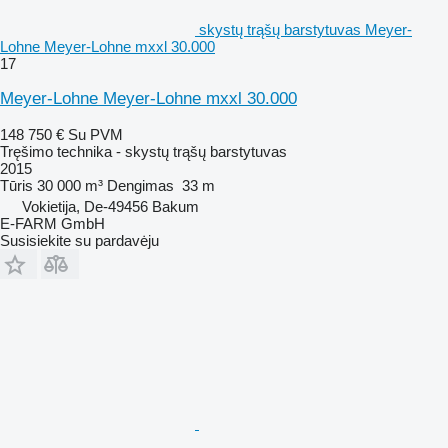
skystų trąšų barstytuvas Meyer-
Lohne Meyer-Lohne mxxl 30.000
17
Meyer-Lohne Meyer-Lohne mxxl 30.000
148 750 €
Su PVM
Tręšimo technika - skystų trąšų barstytuvas
2015
Tūris
30 000 m³
Dengimas
33 m
Vokietija, De-49456 Bakum
E-FARM GmbH
Susisiekite su pardavėju