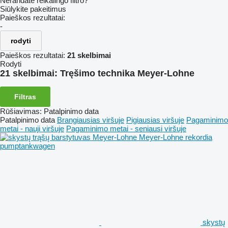
Nerandate reikalingo filtro?
Siūlykite pakeitimus
Paieškos rezultatai:
-
rodyti
Paieškos rezultatai:
21 skelbimai
Rodyti
21 skelbimai:
Tręšimo technika Meyer-Lohne
Filtras
Rūšiavimas
:
Patalpinimo data
Patalpinimo data
Brangiausias viršuje
Pigiausias viršuje
Pagaminimo
metai - nauji viršuje
Pagaminimo metai - seniausi viršuje
skystų