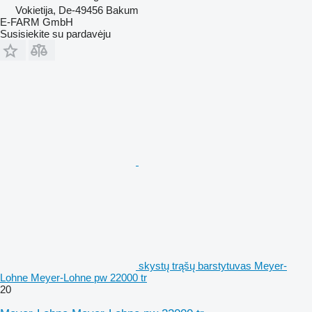
Vokietija, De-49456 Bakum
E-FARM GmbH
Susisiekite su pardavėju
skystų trąšų barstytuvas Meyer-
Lohne Meyer-Lohne pw 22000 tr
20