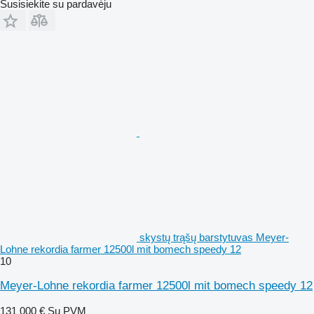
Susisiekite su pardavėju
skystų trąšų barstytuvas Meyer-
Lohne rekordia farmer 12500l mit bomech speedy 12
10
Meyer-Lohne rekordia farmer 12500l mit bomech speedy 12
131 000 €
Su PVM