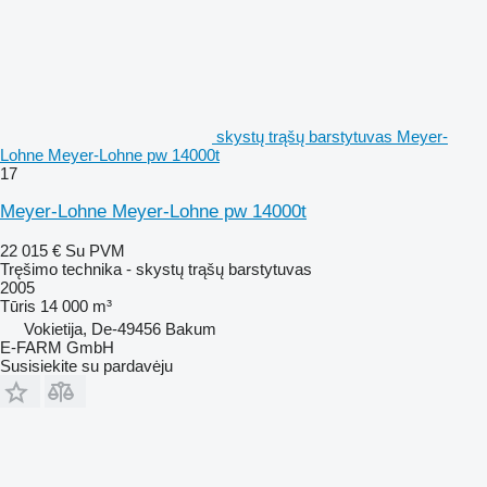
skystų trąšų barstytuvas Meyer-
Lohne Meyer-Lohne pw 14000t
17
Meyer-Lohne Meyer-Lohne pw 14000t
22 015 €
Su PVM
Tręšimo technika - skystų trąšų barstytuvas
2005
Tūris
14 000 m³
Vokietija, De-49456 Bakum
E-FARM GmbH
Susisiekite su pardavėju