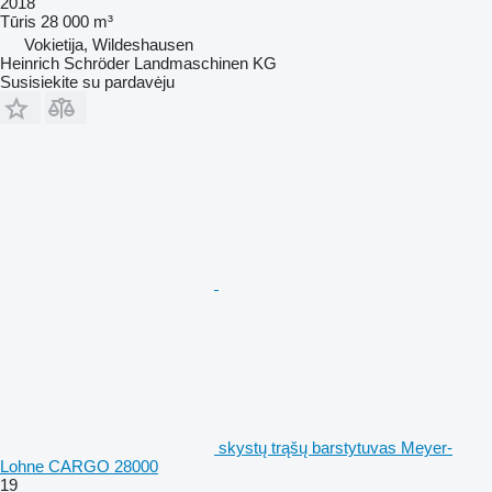
2018
Tūris
28 000 m³
Vokietija, Wildeshausen
Heinrich Schröder Landmaschinen KG
Susisiekite su pardavėju
skystų trąšų barstytuvas Meyer-
Lohne CARGO 28000
19