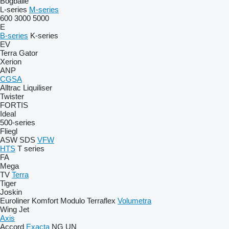
Bogballe
L-series
M-series
600
3000
5000
E
B-series
K-series
EV
Terra Gator
Xerion
ANP
CGSA
Alltrac
Liquiliser
Twister
FORTIS
Ideal
500-series
Fliegl
ASW
SDS
VFW
HTS
T series
FA
Mega
TV
Terra
Tiger
Joskin
Euroliner
Komfort
Modulo
Terraflex
Volumetra
Wing Jet
Axis
Accord
Exacta
NG
UN