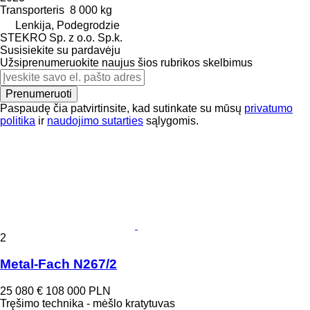
Transporteris
8 000 kg
Lenkija, Podegrodzie
STEKRO Sp. z o.o. Sp.k.
Susisiekite su pardavėju
Užsiprenumeruokite naujus šios rubrikos skelbimus
Prenumeruoti
Paspaudę čia patvirtinsite, kad sutinkate su mūsų
privatumo
politika
ir
naudojimo sutarties
sąlygomis.
2
Metal-Fach N267/2
25 080 €
108 000 PLN
Tręšimo technika - mėšlo kratytuvas