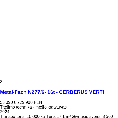
3
Metal-Fach N277/6- 16t - CERBERUS VERTI
53 390 €
229 900 PLN
Tręšimo technika - mėšlo kratytuvas
2024
Transporteris
16 000 kg
Tūris
17,1 m³
Grynasis svoris
8 500