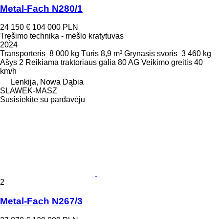
Metal-Fach N280/1
24 150 €
104 000 PLN
Tręšimo technika - mėšlo kratytuvas
2024
Transporteris
8 000 kg
Tūris
8,9 m³
Grynasis svoris
3 460 kg
Ašys
2
Reikiama traktoriaus galia
80 AG
Veikimo greitis
40
km/h
Lenkija, Nowa Dąbia
SLAWEK-MASZ
Susisiekite su pardavėju
2
Metal-Fach N267/3