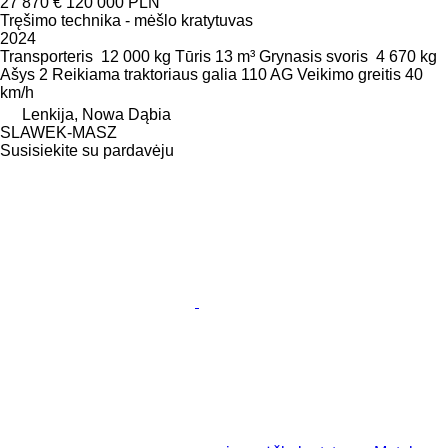
27 870 €
120 000 PLN
Tręšimo technika - mėšlo kratytuvas
2024
Transporteris
12 000 kg
Tūris
13 m³
Grynasis svoris
4 670 kg
Ašys
2
Reikiama traktoriaus galia
110 AG
Veikimo greitis
40
km/h
Lenkija, Nowa Dąbia
SLAWEK-MASZ
Susisiekite su pardavėju