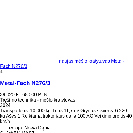
naujas mėšlo kratytuvas Metal-
Fach N276/3
4
Metal-Fach N276/3
39 020 €
168 000 PLN
Tręšimo technika - mėšlo kratytuvas
2024
Transporteris
10 000 kg
Tūris
11,7 m³
Grynasis svoris
6 220
kg
Ašys
1
Reikiama traktoriaus galia
100 AG
Veikimo greitis
40
km/h
Lenkija, Nowa Dąbia