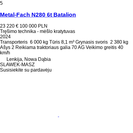
5
Metal-Fach N280 6t Batalion
23 220 €
100 000 PLN
Tręšimo technika - mėšlo kratytuvas
2024
Transporteris
6 000 kg
Tūris
8,1 m³
Grynasis svoris
2 380 kg
Ašys
2
Reikiama traktoriaus galia
70 AG
Veikimo greitis
40
km/h
Lenkija, Nowa Dąbia
SLAWEK-MASZ
Susisiekite su pardavėju