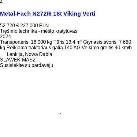
4
Metal-Fach N272/6 18t Viking Verti
52 720 €
227 000 PLN
Tręšimo technika - mėšlo kratytuvas
2024
Transporteris
18 000 kg
Tūris
13,4 m³
Grynasis svoris
7 680
kg
Reikiama traktoriaus galia
140 AG
Veikimo greitis
40 km/h
Lenkija, Nowa Dąbia
SLAWEK-MASZ
Susisiekite su pardavėju