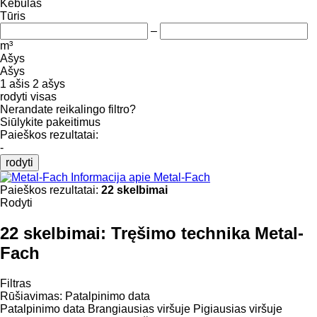
Kėbulas
Tūris
–
m³
Ašys
Ašys
1 ašis
2 ašys
rodyti visas
Nerandate reikalingo filtro?
Siūlykite pakeitimus
Paieškos rezultatai:
-
rodyti
Informacija apie Metal-Fach
Paieškos rezultatai:
22 skelbimai
Rodyti
22 skelbimai:
Tręšimo technika Metal-
Fach
Filtras
Rūšiavimas
:
Patalpinimo data
Patalpinimo data
Brangiausias viršuje
Pigiausias viršuje