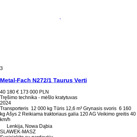
3
Metal-Fach N272/1 Taurus Verti
40 180 €
173 000 PLN
Tręšimo technika - mėšlo kratytuvas
2024
Transporteris
12 000 kg
Tūris
12,6 m³
Grynasis svoris
6 160
kg
Ašys
2
Reikiama traktoriaus galia
120 AG
Veikimo greitis
40
km/h
Lenkija, Nowa Dąbia
SLAWEK-MASZ