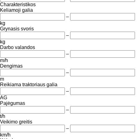
Charakteristikos
Keliamoji galia
–
kg
Grynasis svoris
–
kg
Darbo valandos
–
m/h
Dengimas
–
m
Reikiama traktoriaus galia
–
AG
Pajėgumas
–
t/h
Veikimo greitis
–
km/h