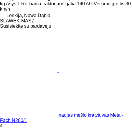
kg
Ašys
1
Reikiama traktoriaus galia
140 AG
Veikimo greitis
30
km/h
Lenkija, Nowa Dąbia
SLAWEK-MASZ
Susisiekite su pardavėju
naujas mėšlo kratytuvas Metal-
Fach N280/1
4