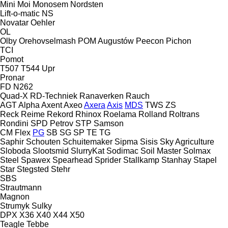
Mini
Moi
Monosem
Nordsten
Lift-o-matic
NS
Novatar
Oehler
OL
Olby
Orehovselmash
POM Augustów
Peecon
Pichon
TCI
Pomot
T507
T544
Upr
Pronar
FD
N262
Quad-X
RD-Techniek
Ranaverken
Rauch
AGT
Alpha
Axent
Axeo
Axera
Axis
MDS
TWS
ZS
Reck
Reime
Rekord
Rhinox
Roelama
Rolland
Roltrans
Rondini
SPD Petrov
STP
Samson
CM
Flex
PG
SB
SG
SP
TE
TG
Saphir
Schouten
Schuitemaker
Sipma
Sisis
Sky Agriculture
Sloboda
Slootsmid
SlurryKat
Sodimac
Soil Master
Solmax
Steel
Spawex
Spearhead
Sprider
Stallkamp
Stanhay
Stapel
Star
Stegsted
Stehr
SBS
Strautmann
Magnon
Strumyk
Sulky
DPX
X36
X40
X44
X50
Teagle
Tebbe