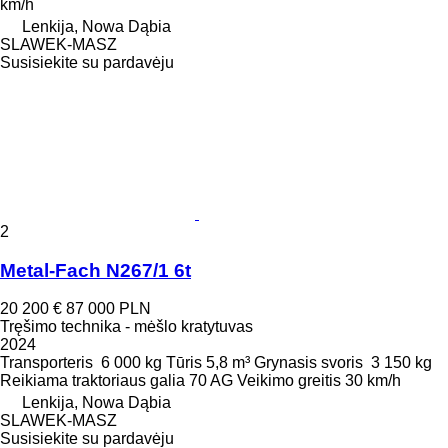
km/h
Lenkija, Nowa Dąbia
SLAWEK-MASZ
Susisiekite su pardavėju
2
Metal-Fach N267/1 6t
20 200 €
87 000 PLN
Tręšimo technika - mėšlo kratytuvas
2024
Transporteris
6 000 kg
Tūris
5,8 m³
Grynasis svoris
3 150 kg
Reikiama traktoriaus galia
70 AG
Veikimo greitis
30 km/h
Lenkija, Nowa Dąbia
SLAWEK-MASZ
Susisiekite su pardavėju