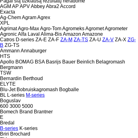
Pagal šią užklausą rezultatų neradome
AGM
AP
APV
Abbey
Abra2
Accord
Exacta
Ag-Chem
Agram
Agrex
XPL
Agrimat
Agro-Max
Agro-Tom
Agromeks
Agromet
Agrometer
Agronic
Alfa Laval
Alima-Bis
Amazon
Amazone
Catros
D-series
ZA-E
ZA-F
ZA-M
ZA-TS
ZA-U
ZA-V
ZA-X
ZG-
B
ZG-TS
Ammann
Annaburger
HTS
Apollo
BOMAG
BSA
Basrijs
Bauer
Beinlich
Belagromash
Bergmann
TSW
Bernardin
Berthoud
ELYTE
Blu-Jet
Bobruiskagromash
Bogballe
BL
L-series
M-series
Boguslav
600
3000
5000
Bomech
Brand
Brantner
E
Bredal
B-series
K-series
Briri
Brochard