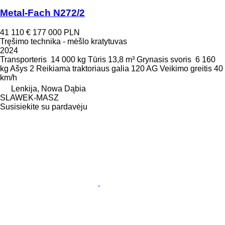
Metal-Fach N272/2
41 110 €
177 000 PLN
Tręšimo technika - mėšlo kratytuvas
2024
Transporteris
14 000 kg
Tūris
13,8 m³
Grynasis svoris
6 160
kg
Ašys
2
Reikiama traktoriaus galia
120 AG
Veikimo greitis
40
km/h
Lenkija, Nowa Dąbia
SLAWEK-MASZ
Susisiekite su pardavėju