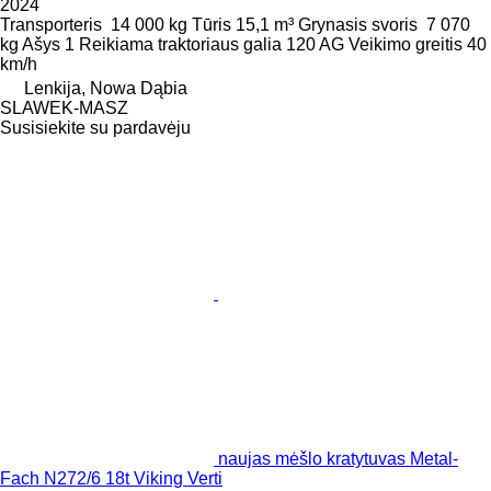
2024
Transporteris
14 000 kg
Tūris
15,1 m³
Grynasis svoris
7 070
kg
Ašys
1
Reikiama traktoriaus galia
120 AG
Veikimo greitis
40
km/h
Lenkija, Nowa Dąbia
SLAWEK-MASZ
Susisiekite su pardavėju
naujas mėšlo kratytuvas Metal-
Fach N272/6 18t Viking Verti