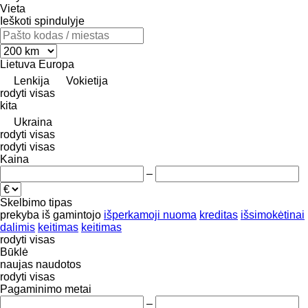
Vieta
Ieškoti spindulyje
Lietuva
Europa
Lenkija
Vokietija
rodyti visas
kita
Ukraina
rodyti visas
rodyti visas
Kaina
–
Skelbimo tipas
prekyba
iš gamintojo
išperkamoji nuoma
kreditas
išsimokėtinai
dalimis
keitimas
keitimas
rodyti visas
Būklė
naujas
naudotos
rodyti visas
Pagaminimo metai
–