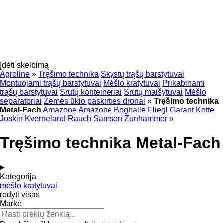
Įdėti skelbimą
Agroline
»
Tręšimo technika
Skystų trąšų barstytuvai
Montuojami trąšų barstytuvai
Mėšlo kratytuvai
Prikabinami
trąšų barstytuvai
Srutų konteineriai
Srutų maišytuvai
Mėšlo
separatoriai
Žemės ūkio paskirties dronai
»
Tręšimo technika
Metal-Fach
Amazone
Amazone
Bogballe
Fliegl
Garant Kotte
Joskin
Kverneland
Rauch
Samson
Zunhammer
»
Tręšimo technika Metal-Fach
Kategorija
mėšlo kratytuvai
rodyti visas
Markė