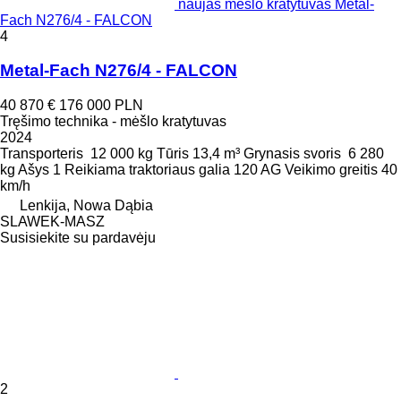
naujas mėšlo kratytuvas Metal-
Fach N276/4 - FALCON
4
Metal-Fach N276/4 - FALCON
40 870 €
176 000 PLN
Tręšimo technika - mėšlo kratytuvas
2024
Transporteris
12 000 kg
Tūris
13,4 m³
Grynasis svoris
6 280
kg
Ašys
1
Reikiama traktoriaus galia
120 AG
Veikimo greitis
40
km/h
Lenkija, Nowa Dąbia
SLAWEK-MASZ
Susisiekite su pardavėju
2