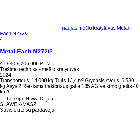
naujas mėšlo kratytuvas Metal-
Fach N272/3
4
Metal-Fach N272/3
47 840 €
206 000 PLN
Tręšimo technika - mėšlo kratytuvas
2024
Transporteris
14 000 kg
Tūris
13,4 m³
Grynasis svoris
6 580
kg
Ašys
2
Reikiama traktoriaus galia
135 AG
Veikimo greitis
40
km/h
Lenkija, Nowa Dąbia
SLAWEK-MASZ
Susisiekite su pardavėju