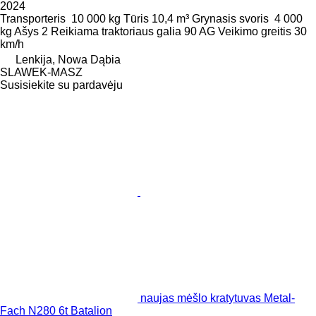
2024
Transporteris
10 000 kg
Tūris
10,4 m³
Grynasis svoris
4 000
kg
Ašys
2
Reikiama traktoriaus galia
90 AG
Veikimo greitis
30
km/h
Lenkija, Nowa Dąbia
SLAWEK-MASZ
Susisiekite su pardavėju
naujas mėšlo kratytuvas Metal-
Fach N280 6t Batalion