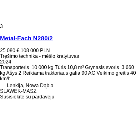
3
Metal-Fach N280/2
25 080 €
108 000 PLN
Tręšimo technika - mėšlo kratytuvas
2024
Transporteris
10 000 kg
Tūris
10,8 m³
Grynasis svoris
3 660
kg
Ašys
2
Reikiama traktoriaus galia
90 AG
Veikimo greitis
40
km/h
Lenkija, Nowa Dąbia
SLAWEK-MASZ
Susisiekite su pardavėju