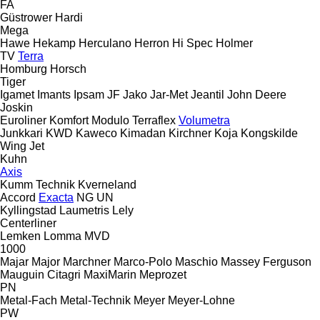
FA
Güstrower
Hardi
Mega
Hawe
Hekamp
Herculano
Herron
Hi Spec
Holmer
TV
Terra
Homburg
Horsch
Tiger
Igamet
Imants
Ipsam
JF
Jako
Jar-Met
Jeantil
John Deere
Joskin
Euroliner
Komfort
Modulo
Terraflex
Volumetra
Junkkari
KWD
Kaweco
Kimadan
Kirchner
Koja
Kongskilde
Wing Jet
Kuhn
Axis
Kumm Technik
Kverneland
Accord
Exacta
NG
UN
Kyllingstad
Laumetris
Lely
Centerliner
Lemken
Lomma
MVD
1000
Majar
Major
Marchner
Marco-Polo
Maschio
Massey Ferguson
Mauguin Citagri
MaxiMarin
Meprozet
PN
Metal-Fach
Metal-Technik
Meyer
Meyer-Lohne
PW