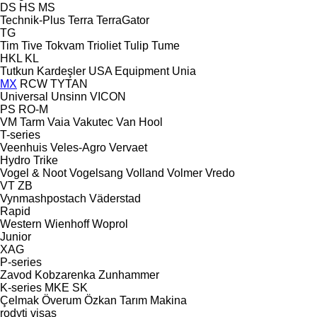
DS
HS
MS
Technik-Plus
Terra
TerraGator
TG
Tim
Tive
Tokvam
Trioliet
Tulip
Tume
HKL
KL
Tutkun Kardeşler
USA Equipment
Unia
MX
RCW
TYTAN
Universal
Unsinn
VICON
PS
RO-M
VM Tarm
Vaia
Vakutec
Van Hool
T-series
Veenhuis
Veles-Agro
Vervaet
Hydro Trike
Vogel & Noot
Vogelsang
Volland
Volmer
Vredo
VT
ZB
Vynmashpostach
Väderstad
Rapid
Western
Wienhoff
Woprol
Junior
XAG
P-series
Zavod Kobzarenka
Zunhammer
K-series
MKE
SK
Çelmak
Överum
Özkan Tarım Makina
rodyti visas