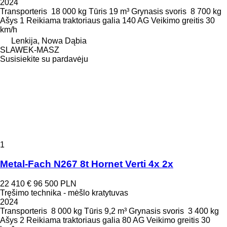
2024
Transporteris
18 000 kg
Tūris
19 m³
Grynasis svoris
8 700 kg
Ašys
1
Reikiama traktoriaus galia
140 AG
Veikimo greitis
30
km/h
Lenkija, Nowa Dąbia
SLAWEK-MASZ
Susisiekite su pardavėju
1
Metal-Fach N267 8t Hornet Verti 4x 2x
22 410 €
96 500 PLN
Tręšimo technika - mėšlo kratytuvas
2024
Transporteris
8 000 kg
Tūris
9,2 m³
Grynasis svoris
3 400 kg
Ašys
2
Reikiama traktoriaus galia
80 AG
Veikimo greitis
30