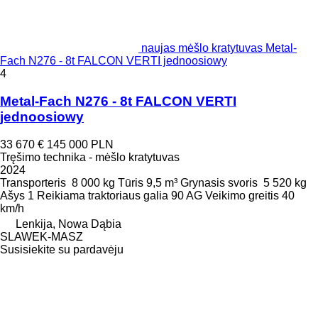
naujas mėšlo kratytuvas Metal-
Fach N276 - 8t FALCON VERTI jednoosiowy
4
Metal-Fach N276 - 8t FALCON VERTI
jednoosiowy
33 670 €
145 000 PLN
Tręšimo technika - mėšlo kratytuvas
2024
Transporteris
8 000 kg
Tūris
9,5 m³
Grynasis svoris
5 520 kg
Ašys
1
Reikiama traktoriaus galia
90 AG
Veikimo greitis
40
km/h
Lenkija, Nowa Dąbia
SLAWEK-MASZ
Susisiekite su pardavėju