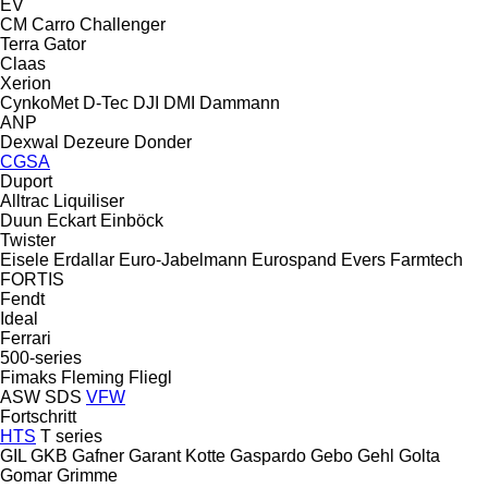
EV
CM
Carro
Challenger
Terra Gator
Claas
Xerion
CynkoMet
D-Tec
DJI
DMI
Dammann
ANP
Dexwal
Dezeure
Donder
CGSA
Duport
Alltrac
Liquiliser
Duun
Eckart
Einböck
Twister
Eisele
Erdallar
Euro-Jabelmann
Eurospand
Evers
Farmtech
FORTIS
Fendt
Ideal
Ferrari
500-series
Fimaks
Fleming
Fliegl
ASW
SDS
VFW
Fortschritt
HTS
T series
GIL
GKB
Gafner
Garant Kotte
Gaspardo
Gebo
Gehl
Golta
Gomar
Grimme