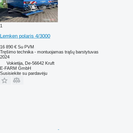
1
Lemken polaris 4/3000
16 890 €
Su PVM
Tręšimo technika - montuojamas trąšų barstytuvas
2024
Vokietija, De-56642 Kruft
E-FARM GmbH
Susisiekite su pardavėju