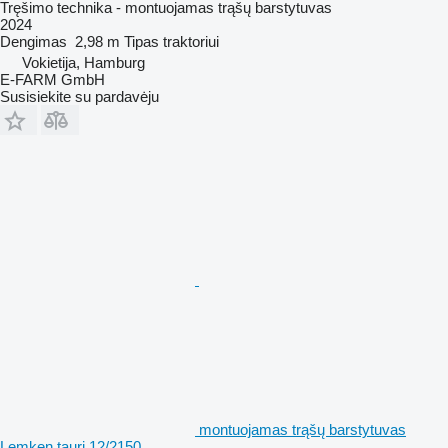
Tręšimo technika - montuojamas trąšų barstytuvas
2024
Dengimas
2,98 m
Tipas
traktoriui
Vokietija, Hamburg
E-FARM GmbH
Susisiekite su pardavėju
montuojamas trąšų barstytuvas
Lemken tauri 12/2150