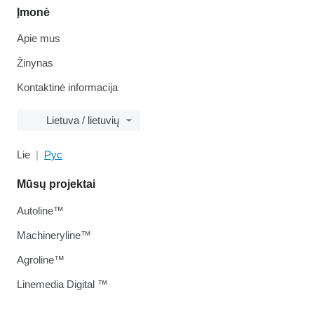
Įmonė
Apie mus
Žinynas
Kontaktinė informacija
Lietuva / lietuvių
Lie
Рус
Mūsų projektai
Autoline™
Machineryline™
Agroline™
Linemedia Digital ™