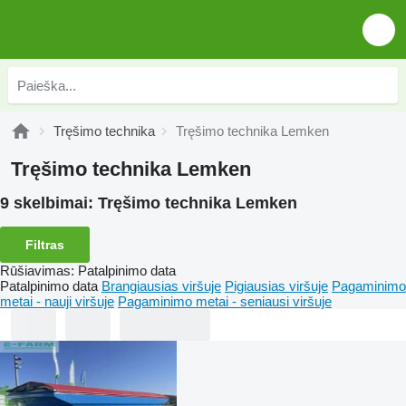
Tręšimo technika
Tręšimo technika Lemken
Tręšimo technika Lemken
9 skelbimai:
Tręšimo technika Lemken
Filtras
Rūšiavimas
:
Patalpinimo data
Patalpinimo data
Brangiausias viršuje
Pigiausias viršuje
Pagaminimo
metai - nauji viršuje
Pagaminimo metai - seniausi viršuje