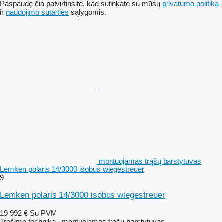
Paspaudę čia patvirtinsite, kad sutinkate su mūsų
privatumo politika
ir
naudojimo sutarties
sąlygomis.
montuojamas trąšų barstytuvas
Lemken polaris 14/3000 isobus wiegestreuer
9
Lemken polaris 14/3000 isobus wiegestreuer
19 992 €
Su PVM
Tręšimo technika - montuojamas trąšų barstytuvas