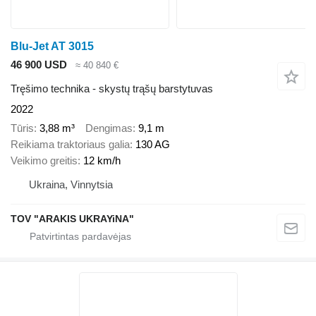
Blu-Jet AT 3015
46 900 USD
≈ 40 840 €
Tręšimo technika - skystų trąšų barstytuvas
2022
Tūris
3,88 m³
Dengimas
9,1 m
Reikiama traktoriaus galia
130 AG
Veikimo greitis
12 km/h
Ukraina, Vinnytsia
TOV "ARAKIS UKRAYiNA"