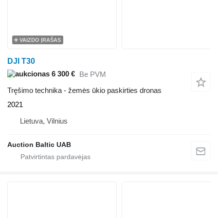
VAIZDO ĮRAŠAS
DJI T30
6 300 €
Be PVM
Tręšimo technika - žemės ūkio paskirties dronas
2021
Lietuva, Vilnius
Auction Baltic UAB