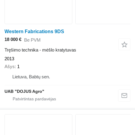
Western Fabrications 9DS
18 000 €
Be PVM
Tręšimo technika - mėšlo kratytuvas
2013
Ašys
1
Lietuva, Babtų sen.
UAB "DOJUS Agro"