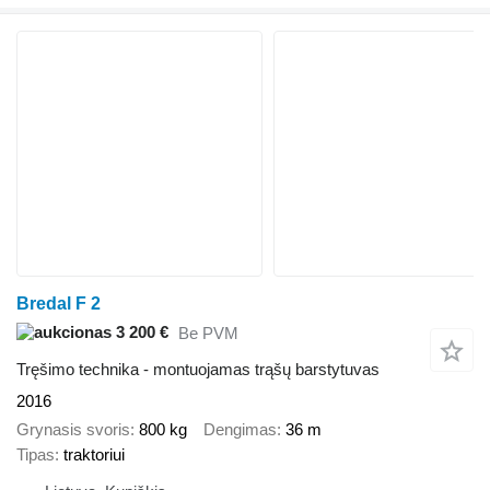
Bredal F 2
3 200 €
Be PVM
Tręšimo technika - montuojamas trąšų barstytuvas
2016
Grynasis svoris
800 kg
Dengimas
36 m
Tipas
traktoriui