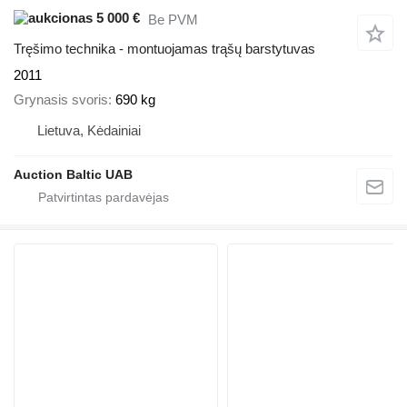
5 000 €
Be PVM
Tręšimo technika - montuojamas trąšų barstytuvas
2011
Grynasis svoris
690 kg
Lietuva, Kėdainiai
Auction Baltic UAB