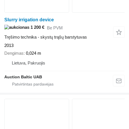
Slurry irrigation device
1 200 €
Be PVM
Tręšimo technika - skystų trąšų barstytuvas
2013
Dengimas
0,024 m
Lietuva, Pakruojis
Auction Baltic UAB