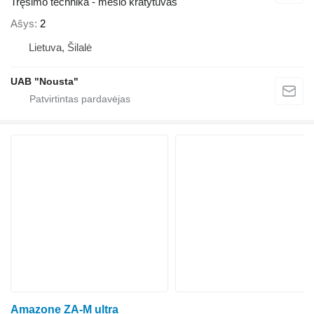
Tręšimo technika - mėšlo kratytuvas
Ašys
2
Lietuva, Šilalė
UAB "Nousta"
Amazone ZA-M ultra