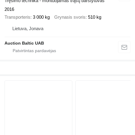
Tręšimo technika - montuojamas trąšų barstytuvas
2016
Transporteris
3 000 kg
Grynasis svoris
510 kg
Lietuva, Jonava
Auction Baltic UAB