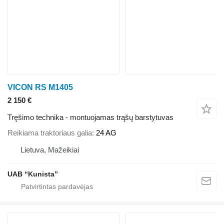
VICON RS M1405
2 150 €
Tręšimo technika - montuojamas trąšų barstytuvas
Reikiama traktoriaus galia
24 AG
Lietuva, Mažeikiai
UAB “Kunista”