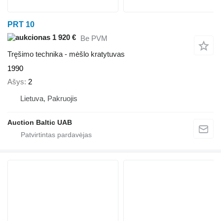
PRT 10
1 920 €
Be PVM
Tręšimo technika - mėšlo kratytuvas
1990
Ašys
2
Lietuva, Pakruojis
Auction Baltic UAB