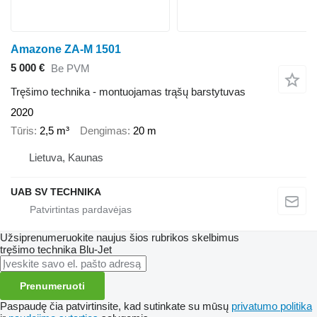
Amazone ZA-M 1501
5 000 €
Be PVM
Tręšimo technika - montuojamas trąšų barstytuvas
2020
Tūris
2,5 m³
Dengimas
20 m
Lietuva, Kaunas
UAB SV TECHNIKA
Užsiprenumeruokite naujus šios rubrikos skelbimus
tręšimo technika
Blu-Jet
Prenumeruoti
Paspaudę čia patvirtinsite, kad sutinkate su mūsų
privatumo politika