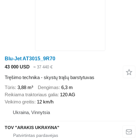
Blu-Jet AT3015_9R70
43 000 USD
≈ 37 440 €
Tręšimo technika - skystų trąšų barstytuvas
Tūris
3,88 m³
Dengimas
6,3 m
Reikiama traktoriaus galia
120 AG
Veikimo greitis
12 km/h
Ukraina, Vinnytsia
TOV "ARAKIS UKRAYiNA"