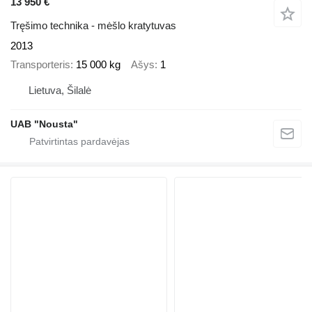
13 950 €
Tręšimo technika - mėšlo kratytuvas
2013
Transporteris
15 000 kg
Ašys
1
Lietuva, Šilalė
UAB "Nousta"