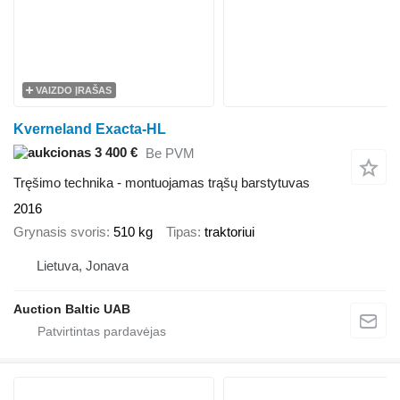
VAIZDO ĮRAŠAS
Kverneland Exacta-HL
3 400 €
Be PVM
Tręšimo technika - montuojamas trąšų barstytuvas
2016
Grynasis svoris
510 kg
Tipas
traktoriui
Lietuva, Jonava
Auction Baltic UAB