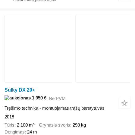
Sulky DX 20+
1 950 €
Be PVM
Tręšimo technika - montuojamas trąšų barstytuvas
2018
Tūris
2 100 m³
Grynasis svoris
298 kg
Dengimas
24 m