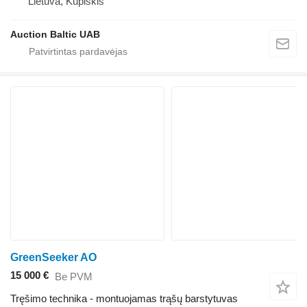
Lietuva, Kupiškis
Auction Baltic UAB
GreenSeeker AO
15 000 €
Be PVM
Tręšimo technika - montuojamas trąšų barstytuvas