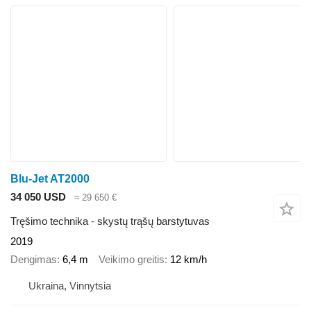
Blu-Jet AT2000
34 050 USD
≈ 29 650 €
Tręšimo technika - skystų trąšų barstytuvas
2019
Dengimas
6,4 m
Veikimo greitis
12 km/h
Ukraina, Vinnytsia