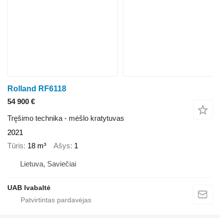
Rolland RF6118
54 900 €
Tręšimo technika - mėšlo kratytuvas
2021
Tūris
18 m³
Ašys
1
Lietuva, Saviečiai
UAB Ivabaltė