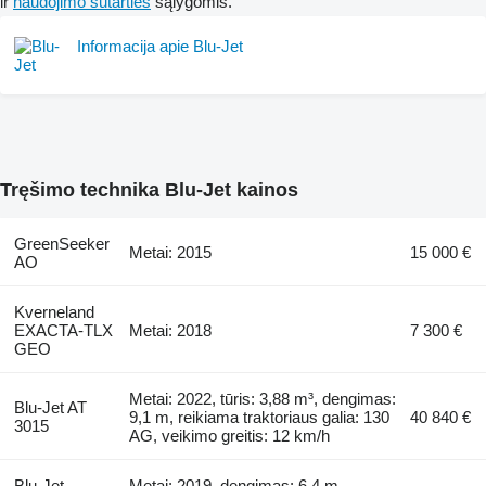
ir
naudojimo sutarties
sąlygomis.
Informacija apie Blu-Jet
Tręšimo technika Blu-Jet kainos
GreenSeeker
Metai: 2015
15 000 €
AO
Kverneland
EXACTA-TLX
Metai: 2018
7 300 €
GEO
Metai: 2022, tūris: 3,88 m³, dengimas:
Blu-Jet AT
9,1 m, reikiama traktoriaus galia: 130
40 840 €
3015
AG, veikimo greitis: 12 km/h
Blu-Jet
Metai: 2019, dengimas: 6,4 m,