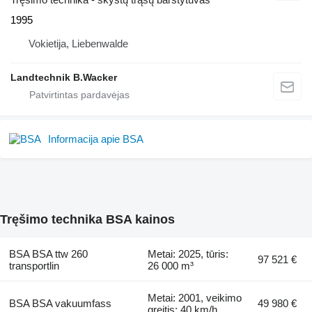
1995
Vokietija, Liebenwalde
Landtechnik B.Wacker
Informacija apie BSA
Tręšimo technika BSA kainos
BSA BSA ttw 260
Metai: 2025, tūris:
97 521 €
transportlin
26 000 m³
Metai: 2001, veikimo
BSA BSA vakuumfass
49 980 €
greitis: 40 km/h