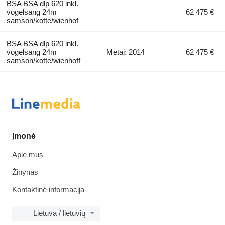
BSA BSA dlp 620 inkl.
vogelsang 24m
62 475 €
samson/kotte/wienhof
BSA BSA dlp 620 inkl.
vogelsang 24m
Metai: 2014
62 475 €
samson/kotte/wienhoff
Įmonė
Apie mus
Žinynas
Kontaktinė informacija
Lietuva / lietuvių