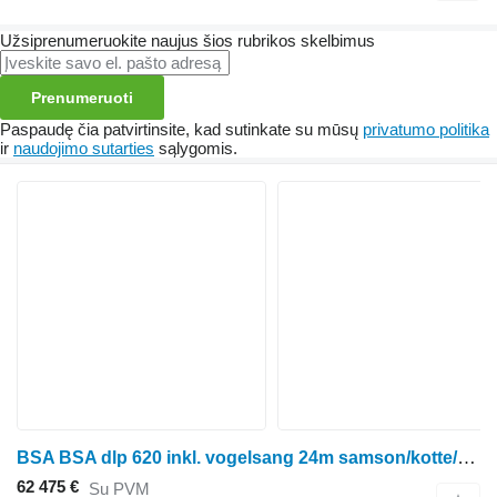
Užsiprenumeruokite naujus šios rubrikos skelbimus
Prenumeruoti
Paspaudę čia patvirtinsite, kad sutinkate su mūsų
privatumo politika
ir
naudojimo sutarties
sąlygomis.
BSA BSA dlp 620 inkl. vogelsang 24m samson/kotte/wienhoff
62 475 €
Su PVM