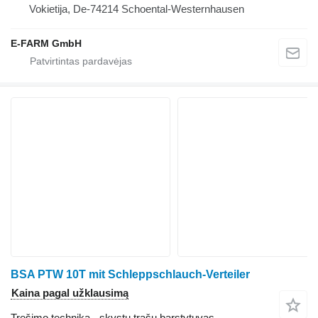
Vokietija, De-74214 Schoental-Westernhausen
E-FARM GmbH
BSA PTW 10T mit Schleppschlauch-Verteiler
Kaina pagal užklausimą
Tręšimo technika - skystų trąšų barstytuvas