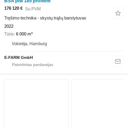
BSA ptw 185 profiline
176 120 €
Su PVM
Tręšimo technika - skystų trąšų barstytuvas
2022
Tūris
6 000 m³
Vokietija, Hamburg
E-FARM GmbH