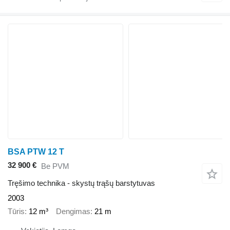
BSA PTW 12 T
32 900 €
Be PVM
Tręšimo technika - skystų trąšų barstytuvas
2003
Tūris
12 m³
Dengimas
21 m