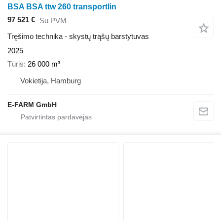
BSA BSA ttw 260 transportlin
97 521 €
Su PVM
Tręšimo technika - skystų trąšų barstytuvas
2025
Tūris
26 000 m³
Vokietija, Hamburg
E-FARM GmbH