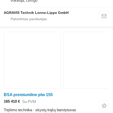
Vokietija, Lemgo
AGRAVIS Technik Lenne-Lippe GmbH
BSA premiumline ptw 155
165 410 €
Su PVM
Tręšimo technika - skystų trąšų barstytuvas