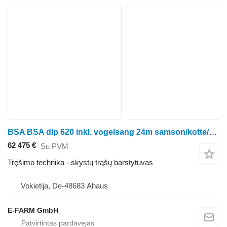
BSA BSA dlp 620 inkl. vogelsang 24m samson/kotte/wienhof
62 475 €
Su PVM
Tręšimo technika - skystų trąšų barstytuvas
Vokietija, De-48683 Ahaus
E-FARM GmbH