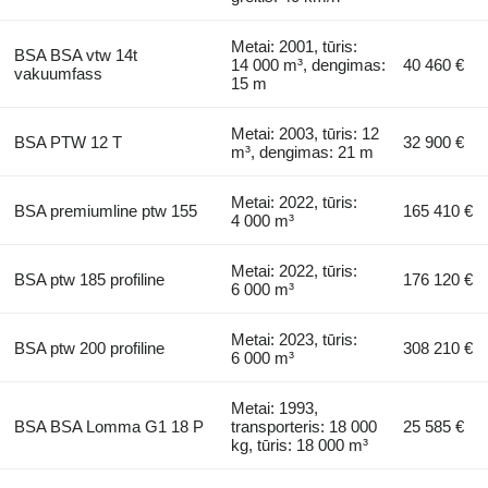
Metai: 2001, tūris:
BSA BSA vtw 14t
14 000 m³, dengimas:
40 460 €
vakuumfass
15 m
Metai: 2003, tūris: 12
BSA PTW 12 T
32 900 €
m³, dengimas: 21 m
Metai: 2022, tūris:
BSA premiumline ptw 155
165 410 €
4 000 m³
Metai: 2022, tūris:
BSA ptw 185 profiline
176 120 €
6 000 m³
Metai: 2023, tūris:
BSA ptw 200 profiline
308 210 €
6 000 m³
Metai: 1993,
BSA BSA Lomma G1 18 P
transporteris: 18 000
25 585 €
kg, tūris: 18 000 m³