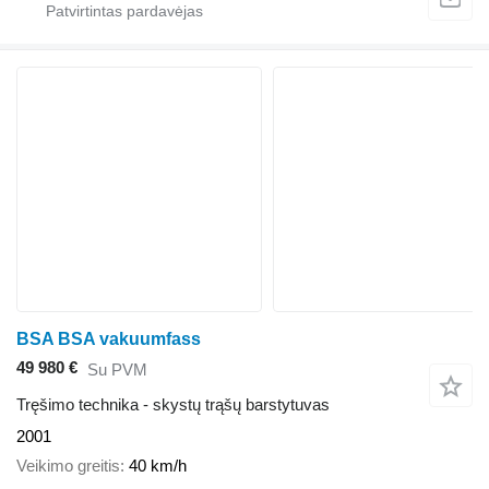
BSA BSA vakuumfass
49 980 €
Su PVM
Tręšimo technika - skystų trąšų barstytuvas
2001
Veikimo greitis
40 km/h