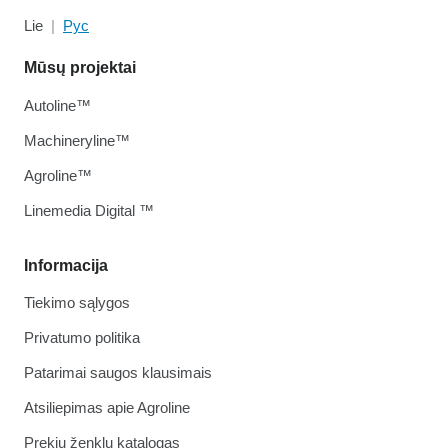
Lie
Рус
Mūsų projektai
Autoline™
Machineryline™
Agroline™
Linemedia Digital ™
Informacija
Tiekimo sąlygos
Privatumo politika
Patarimai saugos klausimais
Atsiliepimas apie Agroline
Prekių ženklų katalogas