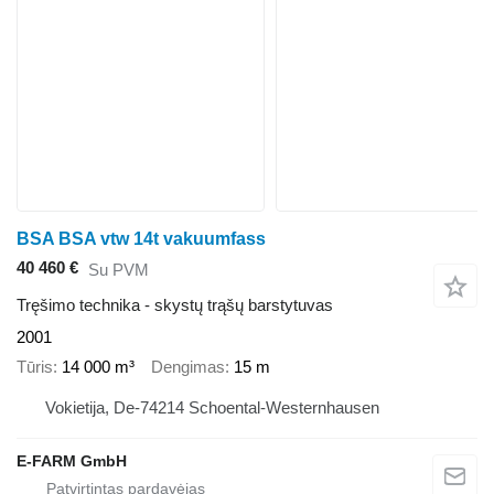
BSA BSA vtw 14t vakuumfass
40 460 €
Su PVM
Tręšimo technika - skystų trąšų barstytuvas
2001
Tūris
14 000 m³
Dengimas
15 m
Vokietija, De-74214 Schoental-Westernhausen
E-FARM GmbH