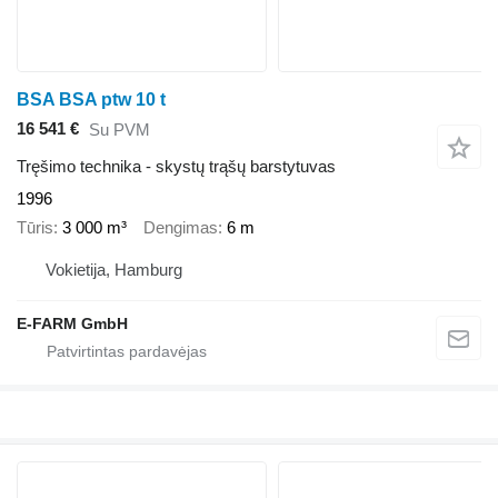
BSA BSA ptw 10 t
16 541 €
Su PVM
Tręšimo technika - skystų trąšų barstytuvas
1996
Tūris
3 000 m³
Dengimas
6 m
Vokietija, Hamburg
E-FARM GmbH