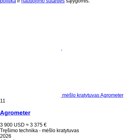
politika
ir
naudojimo sutarties
sąlygomis.
mėšlo kratytuvas Agrometer
11
Agrometer
3 900 USD
≈ 3 375 €
Tręšimo technika - mėšlo kratytuvas
2026