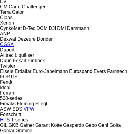
EV
CM
Carro
Challenger
Terra Gator
Claas
Xerion
CynkoMet
D-Tec
DCM
DJI
DMI
Dammann
ANP
Dexwal
Dezeure
Donder
CGSA
Duport
Alltrac
Liquiliser
Duun
Eckart
Einböck
Twister
Eisele
Erdallar
Euro-Jabelmann
Eurospand
Evers
Farmtech
FORTIS
Fendt
Ideal
Ferrari
500-series
Fimaks
Fleming
Fliegl
ASW
SDS
VFW
Fortschritt
HTS
T series
GIL
GKB
Gafner
Garant Kotte
Gaspardo
Gebo
Gehl
Golta
Gomar
Grimme