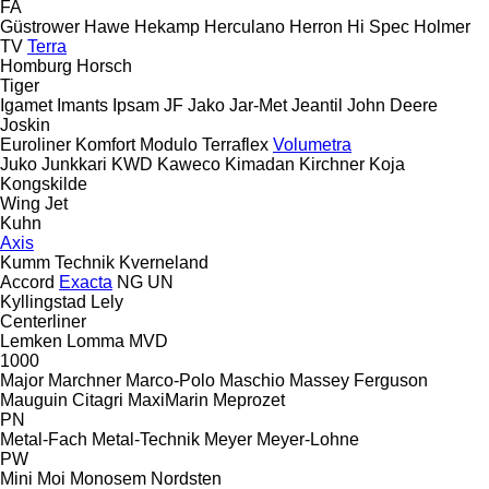
FA
Güstrower
Hawe
Hekamp
Herculano
Herron
Hi Spec
Holmer
TV
Terra
Homburg
Horsch
Tiger
Igamet
Imants
Ipsam
JF
Jako
Jar-Met
Jeantil
John Deere
Joskin
Euroliner
Komfort
Modulo
Terraflex
Volumetra
Juko
Junkkari
KWD
Kaweco
Kimadan
Kirchner
Koja
Kongskilde
Wing Jet
Kuhn
Axis
Kumm Technik
Kverneland
Accord
Exacta
NG
UN
Kyllingstad
Lely
Centerliner
Lemken
Lomma
MVD
1000
Major
Marchner
Marco-Polo
Maschio
Massey Ferguson
Mauguin Citagri
MaxiMarin
Meprozet
PN
Metal-Fach
Metal-Technik
Meyer
Meyer-Lohne
PW
Mini
Moi
Monosem
Nordsten