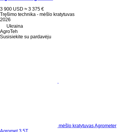
3 900 USD
≈ 3 375 €
Tręšimo technika - mėšlo kratytuvas
2026
Ukraina
AgroTeh
Susisiekite su pardavėju
mėšlo kratytuvas Agrometer
Agromet 3.5T