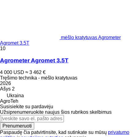
mėšlo kratytuvas Agrometer
Agromet 3.5T
10
Agrometer Agromet 3.5T
4 000 USD
≈ 3 462 €
Tręšimo technika - mėšlo kratytuvas
2026
Ašys
2
Ukraina
AgroTeh
Susisiekite su pardavėju
Užsiprenumeruokite naujus šios rubrikos skelbimus
Prenumeruoti
Paspaudę čia patvirtinsite, kad sutinkate su mūsų
privatumo