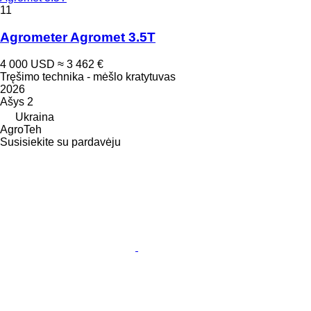
11
Agrometer Agromet 3.5T
4 000 USD
≈ 3 462 €
Tręšimo technika - mėšlo kratytuvas
2026
Ašys
2
Ukraina
AgroTeh
Susisiekite su pardavėju