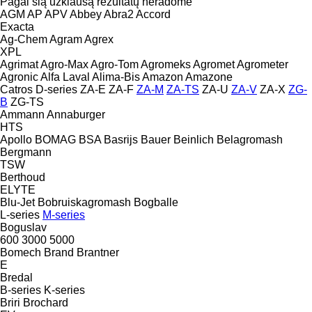
Pagal šią užklausą rezultatų neradome
AGM
AP
APV
Abbey
Abra2
Accord
Exacta
Ag-Chem
Agram
Agrex
XPL
Agrimat
Agro-Max
Agro-Tom
Agromeks
Agromet
Agrometer
Agronic
Alfa Laval
Alima-Bis
Amazon
Amazone
Catros
D-series
ZA-E
ZA-F
ZA-M
ZA-TS
ZA-U
ZA-V
ZA-X
ZG-
B
ZG-TS
Ammann
Annaburger
HTS
Apollo
BOMAG
BSA
Basrijs
Bauer
Beinlich
Belagromash
Bergmann
TSW
Berthoud
ELYTE
Blu-Jet
Bobruiskagromash
Bogballe
L-series
M-series
Boguslav
600
3000
5000
Bomech
Brand
Brantner
E
Bredal
B-series
K-series
Briri
Brochard