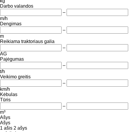
kg
Darbo valandos
–
m/h
Dengimas
–
m
Reikiama traktoriaus galia
–
AG
Pajėgumas
–
t/h
Veikimo greitis
–
km/h
Kėbulas
Tūris
–
m³
Ašys
Ašys
1 ašis
2 ašys