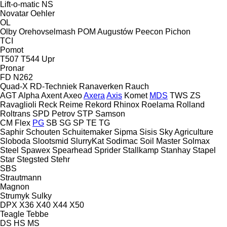
Lift-o-matic
NS
Novatar
Oehler
OL
Olby
Orehovselmash
POM Augustów
Peecon
Pichon
TCI
Pomot
T507
T544
Upr
Pronar
FD
N262
Quad-X
RD-Techniek
Ranaverken
Rauch
AGT
Alpha
Axent
Axeo
Axera
Axis
Komet
MDS
TWS
ZS
Ravaglioli
Reck
Reime
Rekord
Rhinox
Roelama
Rolland
Roltrans
SPD Petrov
STP
Samson
CM
Flex
PG
SB
SG
SP
TE
TG
Saphir
Schouten
Schuitemaker
Sipma
Sisis
Sky Agriculture
Sloboda
Slootsmid
SlurryKat
Sodimac
Soil Master
Solmax
Steel
Spawex
Spearhead
Sprider
Stallkamp
Stanhay
Stapel
Star
Stegsted
Stehr
SBS
Strautmann
Magnon
Strumyk
Sulky
DPX
X36
X40
X44
X50
Teagle
Tebbe
DS
HS
MS