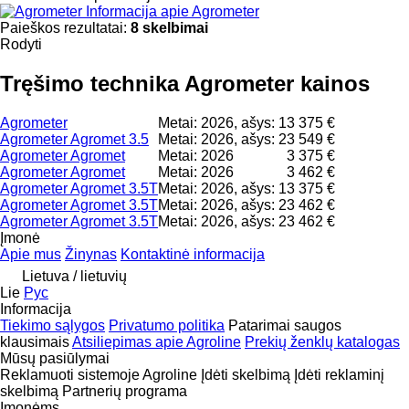
Informacija apie Agrometer
Paieškos rezultatai:
8 skelbimai
Rodyti
Tręšimo technika Agrometer kainos
Agrometer
Metai: 2026, ašys: 1
3 375 €
Agrometer Agromet 3.5
Metai: 2026, ašys: 2
3 549 €
Agrometer Agromet
Metai: 2026
3 375 €
Agrometer Agromet
Metai: 2026
3 462 €
Agrometer Agromet 3.5T
Metai: 2026, ašys: 1
3 375 €
Agrometer Agromet 3.5T
Metai: 2026, ašys: 2
3 462 €
Agrometer Agromet 3.5T
Metai: 2026, ašys: 2
3 462 €
Įmonė
Apie mus
Žinynas
Kontaktinė informacija
Lietuva / lietuvių
Lie
Рус
Informacija
Tiekimo sąlygos
Privatumo politika
Patarimai saugos
klausimais
Atsiliepimas apie Agroline
Prekių ženklų katalogas
Mūsų pasiūlymai
Reklamuoti sistemoje Agroline
Įdėti skelbimą
Įdėti reklaminį
skelbimą
Partnerių programa
Įmonėms