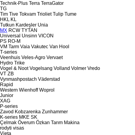
Technik-Plus
Terra
TerraGator
TG
Tim
Tive
Tokvam
Trioliet
Tulip
Tume
HKL
KL
Tutkun Kardeşler
Unia
MX
RCW
TYTAN
Universal
Unsinn
VICON
PS
RO-M
VM Tarm
Vaia
Vakutec
Van Hool
T-series
Veenhuis
Veles-Agro
Vervaet
Hydro Trike
Vogel & Noot
Vogelsang
Volland
Volmer
Vredo
VT
ZB
Vynmashpostach
Väderstad
Rapid
Western
Wienhoff
Woprol
Junior
XAG
P-series
Zavod Kobzarenka
Zunhammer
K-series
MKE
SK
Çelmak
Överum
Özkan Tarım Makina
rodyti visas
Vieta