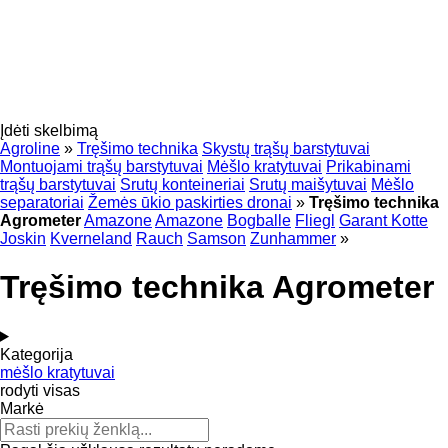
Įdėti skelbimą
Agroline
»
Tręšimo technika
Skystų trąšų barstytuvai
Montuojami trąšų barstytuvai
Mėšlo kratytuvai
Prikabinami
trąšų barstytuvai
Srutų konteineriai
Srutų maišytuvai
Mėšlo
separatoriai
Žemės ūkio paskirties dronai
»
Tręšimo technika
Agrometer
Amazone
Amazone
Bogballe
Fliegl
Garant Kotte
Joskin
Kverneland
Rauch
Samson
Zunhammer
»
Tręšimo technika Agrometer
Kategorija
mėšlo kratytuvai
rodyti visas
Markė