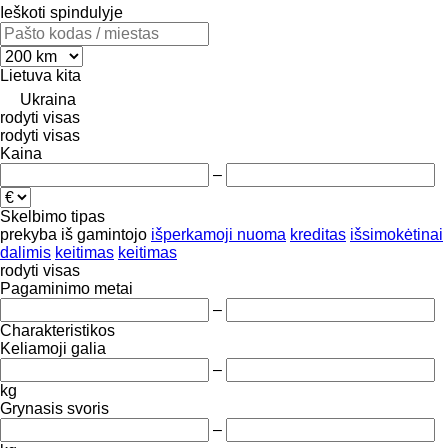
Ieškoti spindulyje
Lietuva
kita
Ukraina
rodyti visas
rodyti visas
Kaina
–
Skelbimo tipas
prekyba
iš gamintojo
išperkamoji nuoma
kreditas
išsimokėtinai
dalimis
keitimas
keitimas
rodyti visas
Pagaminimo metai
–
Charakteristikos
Keliamoji galia
–
kg
Grynasis svoris
–