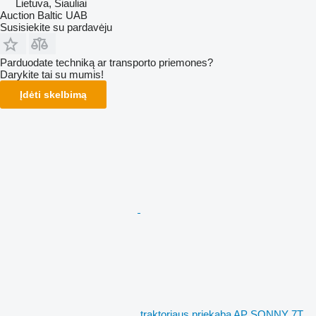
Lietuva, Šiauliai
Auction Baltic UAB
Susisiekite su pardavėju
Parduodate techniką ar transporto priemones?
Darykite tai su mumis!
Įdėti skelbimą
traktoriaus priekaba AP SONNY 7T