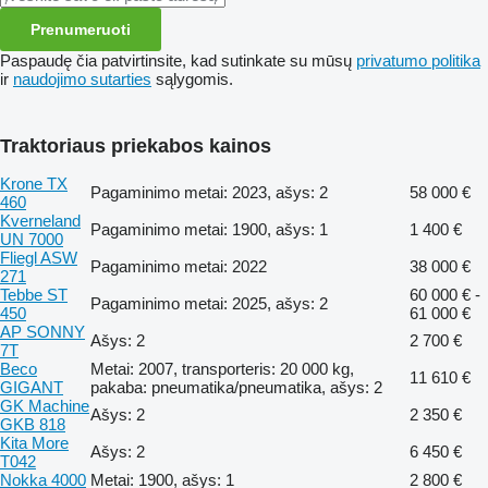
Prenumeruoti
Paspaudę čia patvirtinsite, kad sutinkate su mūsų
privatumo politika
ir
naudojimo sutarties
sąlygomis.
Traktoriaus priekabos kainos
Krone TX
Pagaminimo metai: 2023, ašys: 2
58 000 €
460
Kverneland
Pagaminimo metai: 1900, ašys: 1
1 400 €
UN 7000
Fliegl ASW
Pagaminimo metai: 2022
38 000 €
271
Tebbe ST
60 000 € -
Pagaminimo metai: 2025, ašys: 2
450
61 000 €
AP SONNY
Ašys: 2
2 700 €
7T
Beco
Metai: 2007, transporteris: 20 000 kg,
11 610 €
GIGANT
pakaba: pneumatika/pneumatika, ašys: 2
GK Machine
Ašys: 2
2 350 €
GKB 818
Kita More
Ašys: 2
6 450 €
T042
Nokka 4000
Metai: 1900, ašys: 1
2 800 €