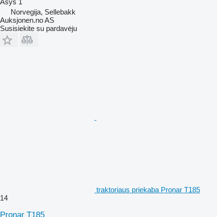
Ašys
1
Norvegija, Sellebakk
Auksjonen.no AS
Susisiekite su pardavėju
traktoriaus priekaba Pronar T185
14
Pronar T185