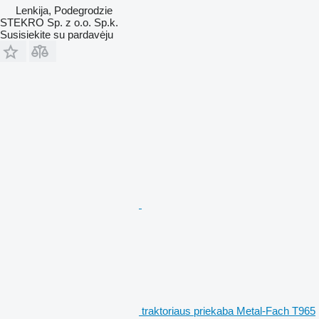
Lenkija, Podegrodzie
STEKRO Sp. z o.o. Sp.k.
Susisiekite su pardavėju
traktoriaus priekaba Metal-Fach T965