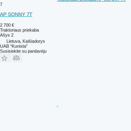
7
AP SONNY 7T
2 700 €
Traktoriaus priekaba
Ašys
2
Lietuva, Kaišiadorys
UAB “Kunista”
Susisiekite su pardavėju