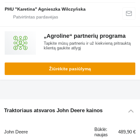
PHU "Karetina" Agnieszka Wilczyńska
„Agroline“ partnerių programa
Tapkite mūsų partneriu ir už kiekvieną pritrauktą
klientą gaukite atlygį
Žiūrėkite pasiūlymą
Traktoriaus atsvaros John Deere kainos
Būklė:
John Deere
489,90 €
naujas