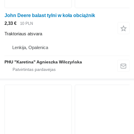
John Deere balast tylni w koła obciążnik
2,33 €
10 PLN
Traktoriaus atsvara
Lenkija, Opalenica
PHU "Karetina" Agnieszka Wilczyńska